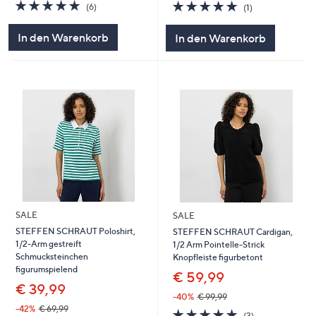
5.0
6
5.0
1
(6)
(1)
von
Bewertungen
von
Bewertungen
5
5
In den Warenkorb
In den Warenkorb
SALE
SALE
STEFFEN SCHRAUT Poloshirt,
STEFFEN SCHRAUT Cardigan,
1/2-Arm gestreift
1/2 Arm Pointelle-Strick
Schmucksteinchen
Knopfleiste figurbetont
figurumspielend
€ 59,99
€ 39,99
-40%
€ 99,99
-42%
€ 69,99
5.0
3
(3)