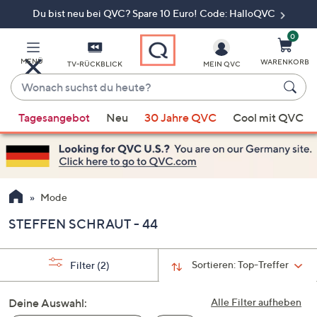
Du bist neu bei QVC? Spare 10 Euro! Code: HalloQVC
Zum
Hauptinhalt
springen
0
MENÜ
WARENKORB
TV-RÜCKBLICK
MEIN QVC
Wonach
suchst
Wenn
du
Tagesangebot
Neu
30 Jahre QVC
Cool mit QVC
Vorschläge
heute?
verfügbar
sind,
verwenden
Sie
Mode
die
STEFFEN SCHRAUT - 44
Pfeiltasten
nach
oben
Sortieren:
Top-Treffer
Filter
(2)
und
nach
Deine Auswahl:
Alle Filter aufheben
unten