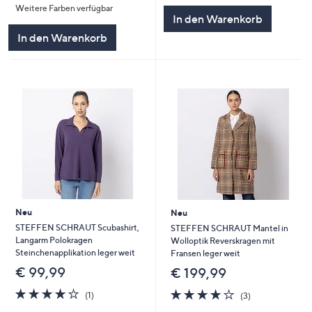
Weitere Farben verfügbar
5
5
In den Warenkorb
In den Warenkorb
Neu
Neu
STEFFEN SCHRAUT Scubashirt,
STEFFEN SCHRAUT Mantel in
Langarm Polokragen
Wolloptik Reverskragen mit
Steinchenapplikation leger weit
Fransen leger weit
€ 99,99
€ 199,99
4.0
1
3.7
3
(1)
(3)
von
Bewertungen
von
Bewertungen