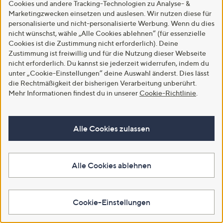
€ 49,99
Cookies und andere Tracking-Technologien zu Analyse- &
von
Bewertungen
Weitere Farben verfügbar
5
Marketingzwecken einsetzen und auslesen. Wir nutzen diese für
5.0
3
(3)
personalisierte und nicht-personalisierte Werbung. Wenn du dies
von
Bewertungen
In den Warenkorb
5
nicht wünschst, wähle „Alle Cookies ablehnen“ (für essenzielle
In den Warenkorb
Cookies ist die Zustimmung nicht erforderlich). Deine
Zustimmung ist freiwillig und für die Nutzung dieser Webseite
nicht erforderlich. Du kannst sie jederzeit widerrufen, indem du
unter „Cookie-Einstellungen“ deine Auswahl änderst. Dies lässt
die Rechtmäßigkeit der bisherigen Verarbeitung unberührt.
Mehr Informationen findest du in unserer
Cookie-Richtlinie
.
Alle Cookies zulassen
SALE
Alle Cookies ablehnen
SALE
STEFFEN SCHRAUT Jeansjacke
STEFFEN SCHRAUT Bluse,
aufgesetzte Taschen Kragen mit
langarm Hemdkragen Knopfleiste
Fransen figurbetont
leger weit
Cookie-Einstellungen
€ 69,99
€ 39,99
5.0
1
5.0
6