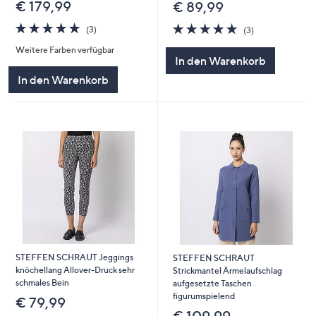
€ 179,99
€ 89,99
5.0
3
5.0
3
(3)
(3)
von
Bewertungen
von
Bewertungen
Weitere Farben verfügbar
5
5
In den Warenkorb
In den Warenkorb
STEFFEN SCHRAUT Jeggings
STEFFEN SCHRAUT
knöchellang Allover-Druck sehr
Strickmantel Ärmelaufschlag
schmales Bein
aufgesetzte Taschen
figurumspielend
€ 79,99
€ 109,99