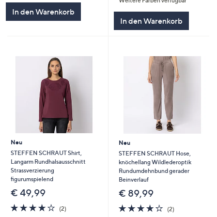
Weitere Farben verfügbar
5
In den Warenkorb
In den Warenkorb
Neu
Neu
STEFFEN SCHRAUT Shirt,
STEFFEN SCHRAUT Hose,
Langarm Rundhalsausschnitt
knöchellang Wildlederoptik
Strassverzierung
Rundumdehnbund gerader
figurumspielend
Beinverlauf
€ 49,99
€ 89,99
4.0
2
4.0
2
(2)
(2)
von
Bewertungen
von
Bewertungen