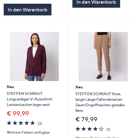
In den Warenkorb
In den Warenkorb
Neu
Neu
STEFFEN SCHRAUT
STEFFEN SCHRAUT Hose,
Longcardigan V-Ausschnitt
lange Länge Faltendetail am
Leistentaschen leger weit
Saum Eingrifftaschen gerades
Bein
€ 99,99
€ 79,99
4.7
3
(3)
von
Bewertungen
4.0
1
(1)
Weitere Farben verfügbar
5
von
Bewertungen