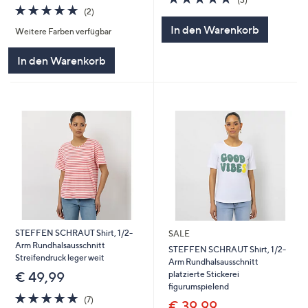
5.0
2
von
Bewertungen
(2)
von
Bewertungen
5
In den Warenkorb
Weitere Farben verfügbar
5
In den Warenkorb
STEFFEN SCHRAUT Shirt, 1/2-
SALE
Arm Rundhalsausschnitt
STEFFEN SCHRAUT Shirt, 1/2-
Streifendruck leger weit
Arm Rundhalsausschnitt
platzierte Stickerei
€ 49,99
figurumspielend
5.0
7
(7)
€ 39,99
von
Bewertungen