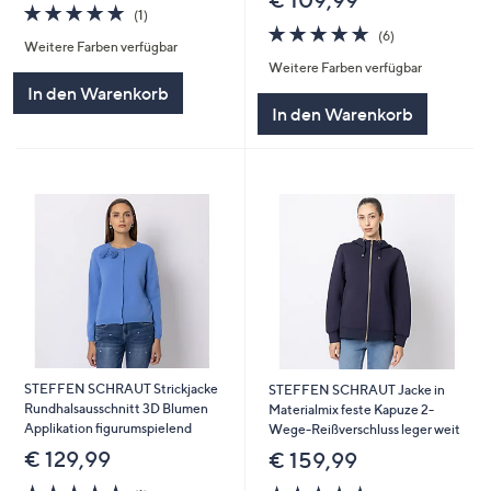
5.0
1
(1)
von
Bewertungen
5.0
6
(6)
Weitere Farben verfügbar
5
von
Bewertungen
Weitere Farben verfügbar
5
In den Warenkorb
In den Warenkorb
STEFFEN SCHRAUT Strickjacke
STEFFEN SCHRAUT Jacke in
Rundhalsausschnitt 3D Blumen
Materialmix feste Kapuze 2-
Applikation figurumspielend
Wege-Reißverschluss leger weit
€ 129,99
€ 159,99
5.0
1
5.0
1