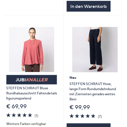
In den Warenkorb
Neu
JUBI
KNALLER
STEFFEN SCHRAUT Hose,
STEFFEN SCHRAUT Bluse
lange Form Rundumdehnbund
Rundhalsausschnitt Faltendetails
mit Ziernieten gerades weites
figurumspielend
Bein
€ 69,99
€ 99,99
5.0
1
4.9
7
(1)
(7)
von
Bewertungen
von
Bewertungen
Weitere Farben verfügbar
5
5