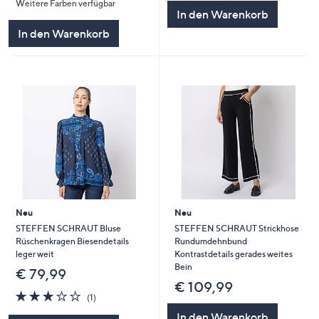
Weitere Farben verfügbar
5
5
In den Warenkorb
In den Warenkorb
Neu
Neu
STEFFEN SCHRAUT Bluse
STEFFEN SCHRAUT Strickhose
Rüschenkragen Biesendetails
Rundumdehnbund
leger weit
Kontrastdetails gerades weites
Bein
€ 79,99
€ 109,99
3.0
1
(1)
von
Bewertungen
In den Warenkorb
5