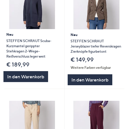
Neu
Neu
STEFFEN SCHRAUT Scuba-
STEFFEN SCHRAUT
Kurzmantel gerippter
Jerseyblazer tiefer Reverskragen
Stehkragen 2-Wege-
Zierknöpfe figurbetont
Reißverschluss leger weit
€ 149,99
€ 189,99
Weitere Farben verfügbar
In den Warenkorb
In den Warenkorb