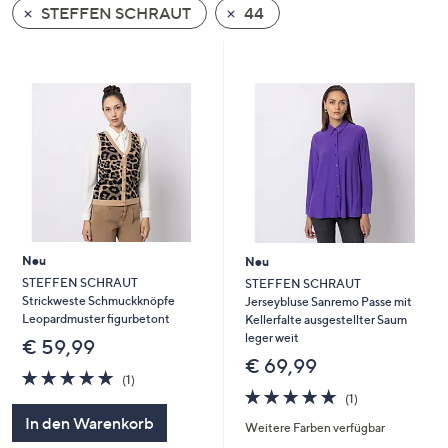
STEFFEN SCHRAUT
44
oder
wischen
Sie
auf
Touch-
Geräten
nach
links
bzw.
rechts,
um
Neu
Neu
diese
STEFFEN SCHRAUT
STEFFEN SCHRAUT
Strickweste Schmuckknöpfe
Jerseybluse Sanremo Passe mit
anzuzeigen.
Leopardmuster figurbetont
Kellerfalte ausgestellter Saum
leger weit
€ 59,99
€ 69,99
5.0
1
(1)
von
Bewertungen
5.0
1
(1)
5
von
Bewertungen
In den Warenkorb
Weitere Farben verfügbar
5