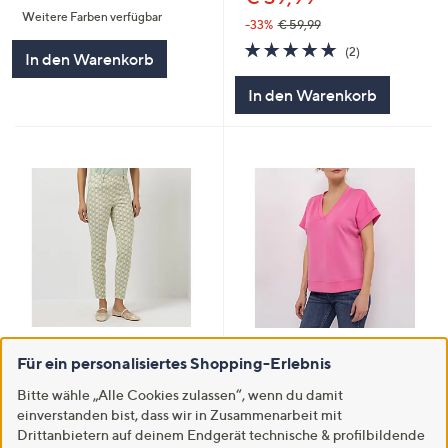
Weitere Farben verfügbar
5
-33%
€ 59,99
5.0
2
(2)
In den Warenkorb
von
Bewertungen
5
In den Warenkorb
SALE
STEFFEN SCHRAUT Scubashirt,
Für ein personalisiertes Shopping-Erlebnis
1/2-Arm V-Ausschnitt unifarben
STEFFEN SCHRAUT Jeggings,
leger weit
knöchellang Rundumdehnbund
Bitte wähle „Alle Cookies zulassen“, wenn du damit
Gürtelschlaufen sehr schmales
€ 49,99
einverstanden bist, dass wir in Zusammenarbeit mit
Bein
Drittanbietern auf deinem Endgerät technische & profilbildende
5.0
4
(4)