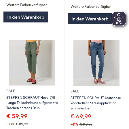
von
Bewertungen
Weitere Farben verfügbar
5
Weitere Farben verfügbar
5
In den Warenkorb
In den Warenkorb
SALE
SALE
STEFFEN SCHRAUT Hose, 7/8-
STEFFEN SCHRAUT Jeanshose
Länge Teildehnbund aufgesetzte
knöchellang Strassapplikation
Taschen gerades Bein
schmales Bein
€ 59,99
€ 69,99
-33%
€ 89,99
-41%
€ 119,99