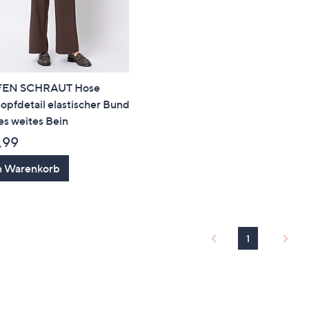
FEN SCHRAUT Hose
opfdetail elastischer Bund
s weites Bein
,99
n Warenkorb
1