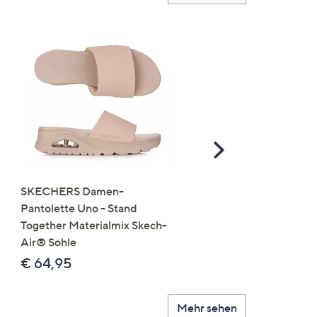
Scroll
Right
SKECHERS Damen-
JERYMOOD HOMEWEA
Pantolette Uno - Stand
Tops Mikrofaser Seitensc
Together Materialmix Skech-
leger weit
Air® Sohle
€ 24,99
€ 64,95
Mehr sehen