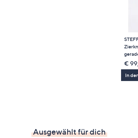
STEF
Zierkn
gerade
€ 99
In de
Ausgewählt für dich