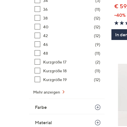
34
(3)
€ 59
36
(11)
-40%
38
(12)
40
(12)
In de
42
(12)
46
(9)
48
(11)
Kurzgröße 17
(2)
Kurzgröße 18
(11)
Kurzgröße 19
(12)
Mehr anzeigen
Farbe
Material