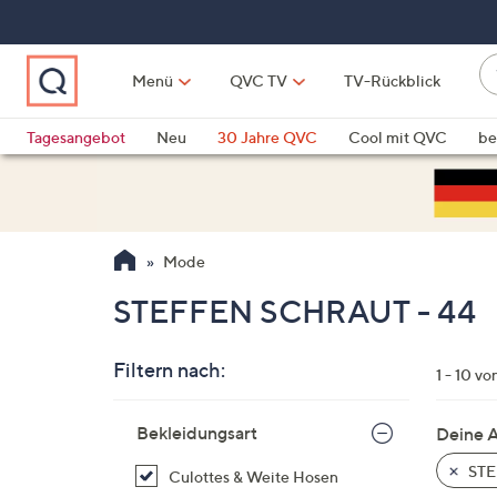
Zum
Hauptinhalt
springen
W
Menü
QVC TV
TV-Rückblick
su
W
d
Vo
Tagesangebot
Neu
30 Jahre QVC
Cool mit QVC
be
h
ve
QLINARISCH
Technik
si
v
Si
Mode
di
Pf
STEFFEN SCHRAUT - 44
n
o
Filtern nach:
u
1 - 10 vo
n
Zur
u
Bekleidungsart
Deine 
Produktliste
o
springen
STE
Culottes & Weite Hosen
w