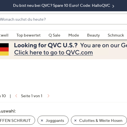
Du bist neu bei QVC? Spare 10 Euro! Code: HalloQVC
onach
chst
enn
u
rschläge
:well
Top bewertet
Q Sale
Mode
Beauty
Schmuck
eute?
rfügbar
nd,
erwenden
e
e
eiltasten
ach
ben
nd
n 10
|
Seite 1 von 1
ach
nten
Auswahl:
der
FFEN SCHRAUT
Joggpants
Culottes & Weite Hosen
ischen