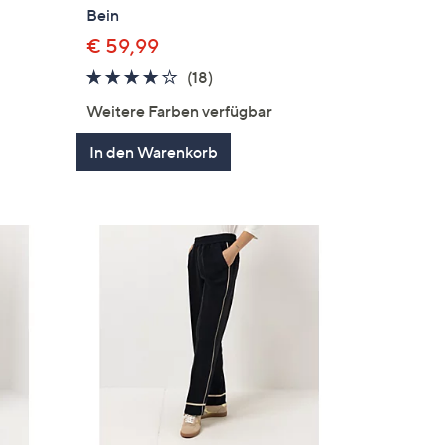
Bein
€ 59,99
en
3.9
18
(18)
von
Bewertungen
Weitere Farben verfügbar
5
In den Warenkorb