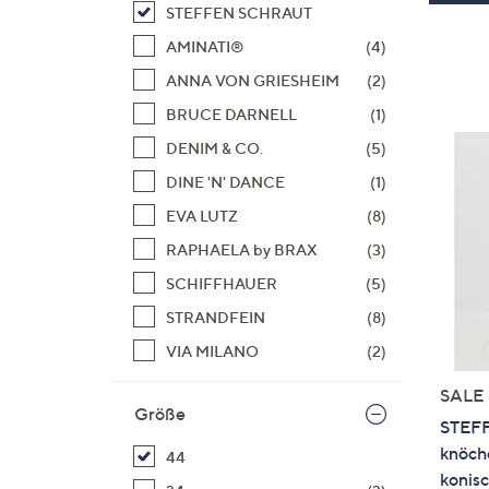
STEFFEN SCHRAUT
AMINATI®
(4)
ANNA VON GRIESHEIM
(2)
BRUCE DARNELL
(1)
DENIM & CO.
(5)
DINE 'N' DANCE
(1)
EVA LUTZ
(8)
RAPHAELA by BRAX
(3)
SCHIFFHAUER
(5)
STRANDFEIN
(8)
VIA MILANO
(2)
SALE
Größe
STEF
knöch
44
konisc