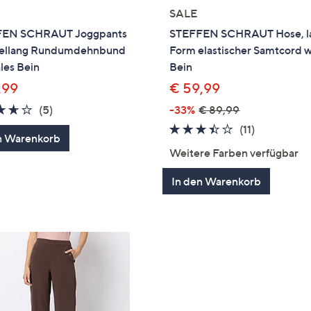
SALE
FEN SCHRAUT Joggpants
STEFFEN SCHRAUT Hose, l
ellang Rundumdehnbund
Form elastischer Samtcord w
les Bein
Bein
,99
€ 59,99
3.6
5
(5)
-33%
€ 89,99
von
Bewertungen
3.4
11
(11)
n Warenkorb
5
von
Bewertung
Weitere Farben verfügbar
5
In den Warenkorb