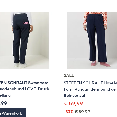
e
f
ouch-
eräten
ach
nks
zw.
chts,
m
ese
zuzeigen.
SALE
FEN SCHRAUT Sweathose
STEFFEN SCHRAUT Hose l
umdehnbund LOVE-Druck
Form Rundumdehnbund ger
ellang
Beinverlauf
,99
€ 59,99
-33%
€ 89,99
n Warenkorb