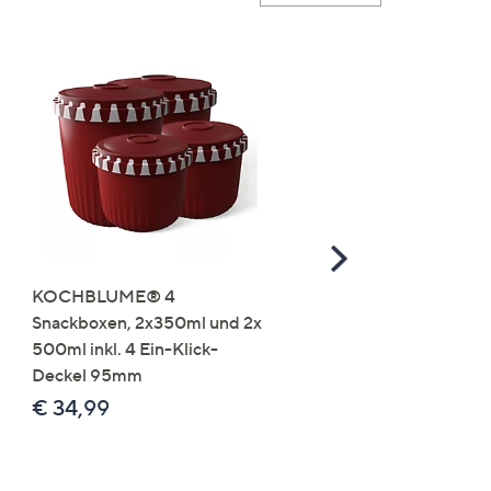
Scroll
Right
KOCHBLUME® 4
you:ly Pure Protein Limo
Snackboxen, 2x350ml und 2x
Lysin 575g für 25 Portio
500ml inkl. 4 Ein-Klick-
€ 49,99
Deckel 95mm
€ 86,94 /1 kg
€ 34,99