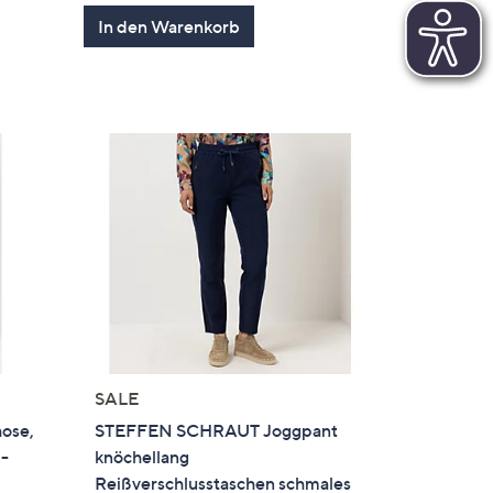
von
Bewertungen
In den Warenkorb
en
5
SALE
ose,
STEFFEN SCHRAUT Joggpant
O-
knöchellang
Reißverschlusstaschen schmales