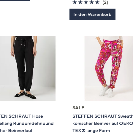
5.0
2
(2)
von
Bewertung
In den Warenkorb
5
SALE
FEN SCHRAUT Hose
STEFFEN SCHRAUT Sweath
ellang Rundumdehnbund
konischer Beinverlauf OEK
her Beinverlauf
TEX® lange Form