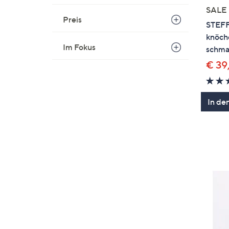
SALE
Preis
STEF
knöch
Im Fokus
schma
€ 39
In de