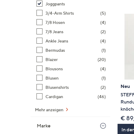
Si
Joggpants
au
3/4-Arm Shirts
(5)
T
7/8 Hosen
(4)
G
n
7/8 Jeans
(2)
li
Ankle Jeans
(4)
b
Bermudas
(1)
re
Blazer
(20)
u
di
Blousons
(4)
an
Blusen
(1)
Neu
Blusenshirts
(2)
STEF
Cardigan
(46)
Rund
knöch
Mehr anzeigen
€ 89
Marke
In de