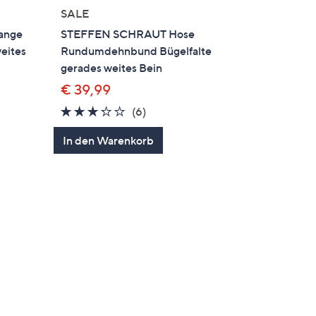
SALE
ange
STEFFEN SCHRAUT Hose
eites
Rundumdehnbund Bügelfalte
gerades weites Bein
€ 39,99
3.2
6
(6)
von
Bewertungen
In den Warenkorb
5
en