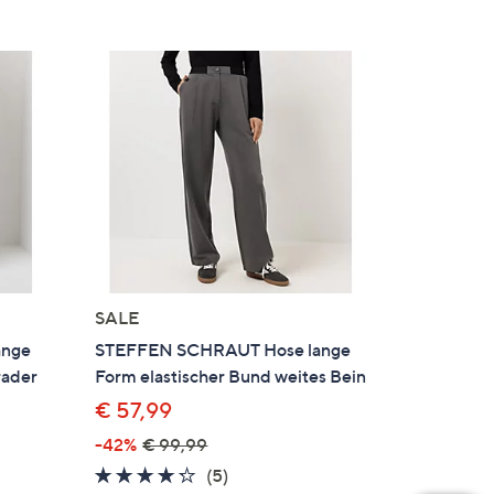
SALE
ange
STEFFEN SCHRAUT Hose lange
ader
Form elastischer Bund weites Bein
€ 57,99
-42%
€ 99,99
4.2
5
(5)