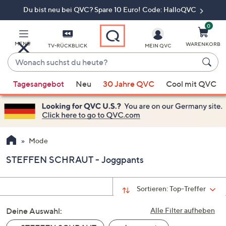
Du bist neu bei QVC? Spare 10 Euro! Code: HalloQVC
Zum
Hauptinhalt
springen
0
MENÜ
WARENKORB
TV-RÜCKBLICK
MEIN QVC
Wonach
suchst
Wenn
du
Tagesangebot
Neu
30 Jahre QVC
Cool mit QVC
Vorschläge
heute?
verfügbar
sind,
verwenden
Sie
Mode
die
STEFFEN SCHRAUT - Joggpants
Pfeiltasten
nach
oben
Sortieren:
Top-Treffer
und
Deine Auswahl:
nach
Alle Filter aufheben
unten