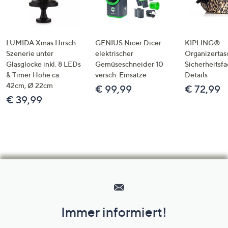
LUMIDA Xmas Hirsch-
GENIUS Nicer Dicer
KIPLING®
Szenerie unter
elektrischer
Organizertas
Glasglocke inkl. 8 LEDs
Gemüseschneider 10
Sicherheitsf
& Timer Höhe ca.
versch. Einsätze
Details
42cm, Ø 22cm
€ 99,99
€ 72,99
€ 39,99
Hilfeseiten,
Service
und
Immer informiert!
Unternehmensinformationen