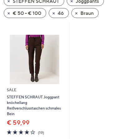
STEFFEN SCHRAUT
Joggpants
oder
wischen
€ 50 - € 100
46
Braun
Sie
auf
Touch-
Geräten
nach
links
bzw.
rechts,
um
diese
SALE
anzuzeigen.
STEFFEN SCHRAUT Joggpant
knöchellang
Reißverschlusstaschen schmales
Bein
€ 59,99
3.8
19
(19)
von
Bewertungen