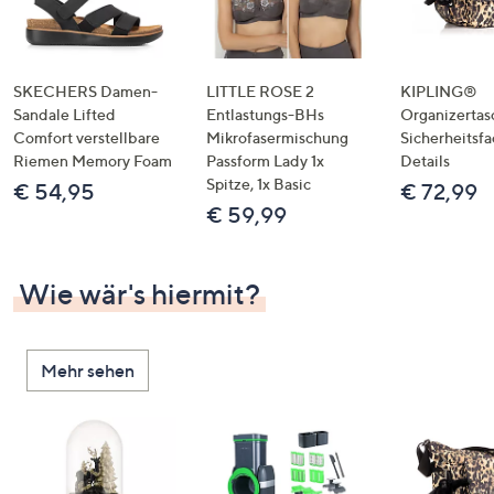
SKECHERS Damen-
LITTLE ROSE 2
KIPLING®
Sandale Lifted
Entlastungs-BHs
Organizertas
Comfort verstellbare
Mikrofasermischung
Sicherheitsf
Riemen Memory Foam
Passform Lady 1x
Details
Spitze, 1x Basic
€ 54,95
€ 72,99
€ 59,99
Wie wär's hiermit?
Mehr sehen