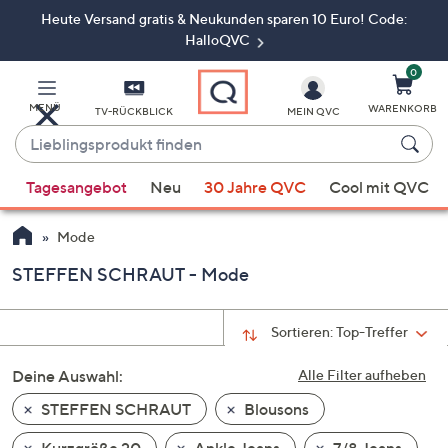
Heute Versand gratis & Neukunden sparen 10 Euro! Code:
Zum
Hauptinhalt
HalloQVC
springen
0
MENÜ
WARENKORB
TV-RÜCKBLICK
MEIN QVC
Lieblingsprodukt
finden
Wenn
Tagesangebot
Neu
30 Jahre QVC
Cool mit QVC
Vorschläge
verfügbar
Mode
sind,
verwenden
STEFFEN SCHRAUT - Mode
Sie
die
Sortieren:
Top-Treffer
Pfeiltasten
nach
Deine Auswahl:
Alle Filter aufheben
oben
STEFFEN SCHRAUT
Blousons
und
nach