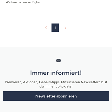
Weitere Farben verfügbar
5
1
Hilfeseiten,
Service
und
Immer informiert!
Unternehmensinformationen
Premieren, Aktionen, Geheimtipps: Mit unseren Newslettern bist
du immer up to date!
Newsletter abonnieren