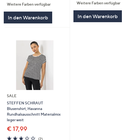
Weitere Farben verfügbar
5
Weitere Farben verfügbar
5
In den Warenkorb
In den Warenkorb
SALE
STEFFEN SCHRAUT
Blusenshirt, Havanna
Rundhalsausschnitt Materialmix
leger weit
€ 17,99
3.0
2
(2)