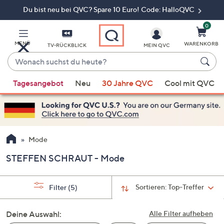
Du bist neu bei QVC? Spare 10 Euro! Code: HalloQVC
Zum
Hauptinhalt
springen
0
MENÜ
WARENKORB
TV-RÜCKBLICK
MEIN QVC
Wonach
suchst
Wenn
du
Tagesangebot
Neu
30 Jahre QVC
Cool mit QVC
Vorschläge
heute?
verfügbar
sind,
verwenden
Sie
Mode
die
STEFFEN SCHRAUT - Mode
Pfeiltasten
nach
oben
Sortieren:
Top-Treffer
Filter
(5)
und
nach
Deine Auswahl:
Alle Filter aufheben
unten