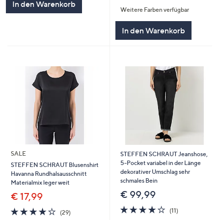
von
Bewertungen
In den Warenkorb
Weitere Farben verfügbar
5
In den Warenkorb
SALE
STEFFEN SCHRAUT Jeanshose,
5-Pocket variabel in der Länge
STEFFEN SCHRAUT Blusenshirt
dekorativer Umschlag sehr
Havanna Rundhalsausschnitt
schmales Bein
Materialmix leger weit
€ 99,99
€ 17,99
3.8
11
4.0
29
(11)
(29)
von
Bewertungen
von
Bewertungen