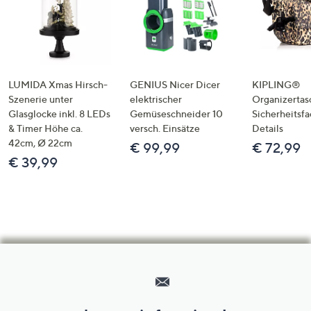
LUMIDA Xmas Hirsch-
GENIUS Nicer Dicer
KIPLING®
Szenerie unter
elektrischer
Organizertas
Glasglocke inkl. 8 LEDs
Gemüseschneider 10
Sicherheitsf
& Timer Höhe ca.
versch. Einsätze
Details
42cm, Ø 22cm
€ 99,99
€ 72,99
€ 39,99
Hilfeseiten,
Service
und