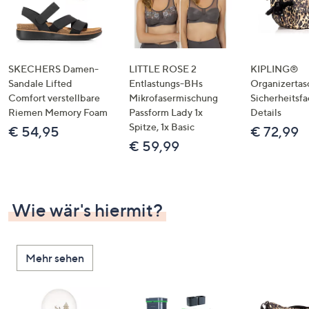
SKECHERS Damen-
LITTLE ROSE 2
KIPLING®
Sandale Lifted
Entlastungs-BHs
Organizertas
Comfort verstellbare
Mikrofasermischung
Sicherheitsf
Riemen Memory Foam
Passform Lady 1x
Details
Spitze, 1x Basic
€ 54,95
€ 72,99
€ 59,99
Wie wär's hiermit?
Mehr sehen