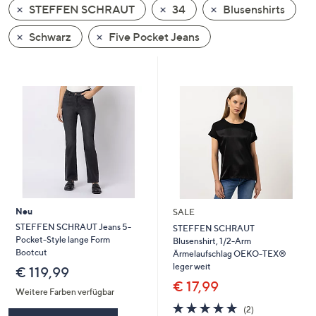
STEFFEN SCHRAUT
34
Blusenshirts
oder
wischen
Schwarz
Five Pocket Jeans
Sie
auf
Touch-
Geräten
nach
links
bzw.
rechts,
um
diese
Neu
SALE
anzuzeigen.
STEFFEN SCHRAUT Jeans 5-
STEFFEN SCHRAUT
Pocket-Style lange Form
Blusenshirt, 1/2-Arm
Bootcut
Ärmelaufschlag OEKO-TEX®
leger weit
€ 119,99
€ 17,99
Weitere Farben verfügbar
5.0
2
(2)