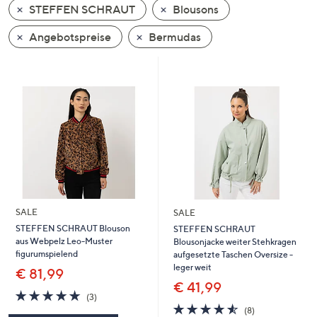
STEFFEN SCHRAUT
Blousons
oder
wischen
Angebotspreise
Bermudas
Sie
auf
Touch-
Geräten
nach
links
bzw.
rechts,
um
diese
SALE
SALE
anzuzeigen.
STEFFEN SCHRAUT Blouson
STEFFEN SCHRAUT
aus Webpelz Leo-Muster
Blousonjacke weiter Stehkragen
figurumspielend
aufgesetzte Taschen Oversize -
leger weit
€ 81,99
€ 41,99
4.7
3
(3)
von
Bewertungen
4.5
8
(8)