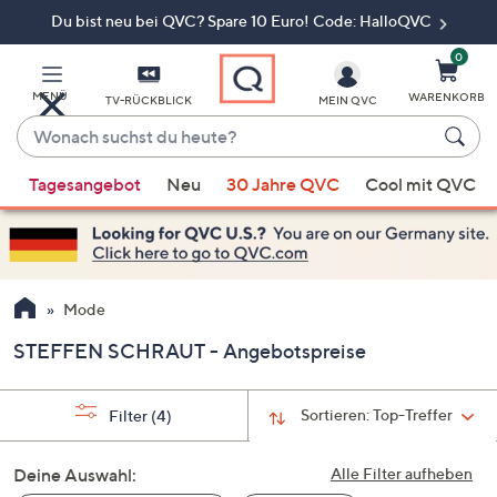
Du bist neu bei QVC? Spare 10 Euro! Code: HalloQVC
Zum
Hauptinhalt
springen
0
MENÜ
WARENKORB
TV-RÜCKBLICK
MEIN QVC
Wonach
suchst
Wenn
du
Tagesangebot
Neu
30 Jahre QVC
Cool mit QVC
Vorschläge
heute?
verfügbar
sind,
verwenden
Sie
Mode
die
STEFFEN SCHRAUT - Angebotspreise
Pfeiltasten
nach
oben
Sortieren:
Top-Treffer
Filter
(4)
und
nach
Deine Auswahl:
Alle Filter aufheben
unten