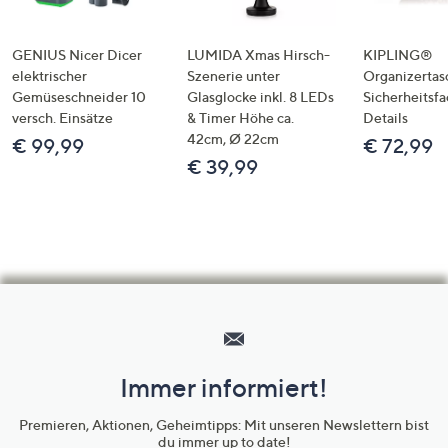
GENIUS Nicer Dicer
LUMIDA Xmas Hirsch-
KIPLING®
elektrischer
Szenerie unter
Organizertas
Gemüseschneider 10
Glasglocke inkl. 8 LEDs
Sicherheitsf
versch. Einsätze
& Timer Höhe ca.
Details
42cm, Ø 22cm
€ 99,99
€ 72,99
€ 39,99
Hilfeseiten,
Service
und
Immer informiert!
Unternehmensinformationen
Premieren, Aktionen, Geheimtipps: Mit unseren Newslettern bist
du immer up to date!