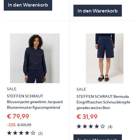
5
von
Bewertungen
In den Warenkorb
5
In den Warenkorb
SALE
SALE
STEFFEN SCHRAUT
STEFFEN SCHRAUT Bermuda
Blousonjacke gewebter Jacquard
Eingrifftaschen Schmuckknöpfe
Blumenmuster figurumspielend
gerades weites Bein
€ 79,99
€ 31,99
4.0
4
-33%
€ 119,99
(4)
von
Bewertungen
4.0
2
(2)
5
von
Bewertungen