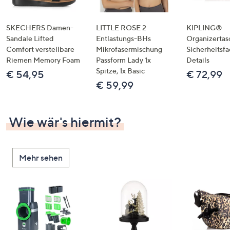
SKECHERS Damen-
LITTLE ROSE 2
KIPLING®
Sandale Lifted
Entlastungs-BHs
Organizertas
Comfort verstellbare
Mikrofasermischung
Sicherheitsf
Riemen Memory Foam
Passform Lady 1x
Details
Spitze, 1x Basic
€ 54,95
€ 72,99
€ 59,99
Wie wär's hiermit?
Mehr sehen