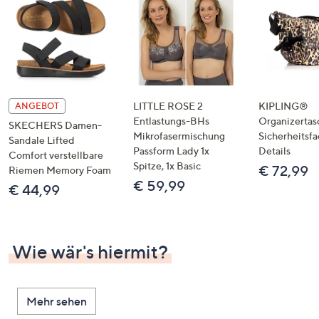
LITTLE ROSE 2
KIPLING®
ANGEBOT
Entlastungs-BHs
Organizertas
SKECHERS Damen-
Mikrofasermischung
Sicherheitsf
Sandale Lifted
Passform Lady 1x
Details
Comfort verstellbare
Spitze, 1x Basic
€ 72,99
Riemen Memory Foam
€ 59,99
€ 44,99
Wie wär's hiermit?
Mehr sehen