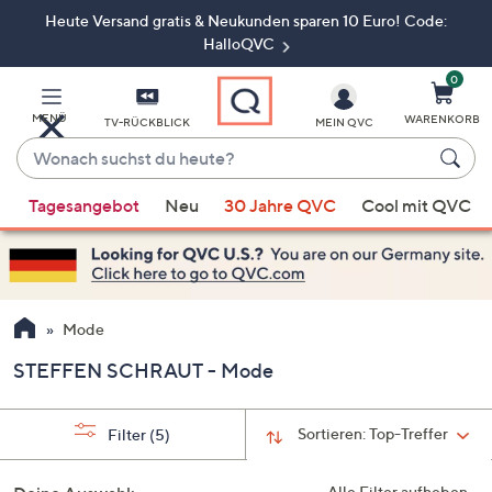
Heute Versand gratis & Neukunden sparen 10 Euro! Code:
Zum
Hauptinhalt
HalloQVC
springen
0
MENÜ
WARENKORB
TV-RÜCKBLICK
MEIN QVC
Wonach
suchst
Wenn
du
Tagesangebot
Neu
30 Jahre QVC
Cool mit QVC
Vorschläge
heute?
verfügbar
sind,
verwenden
Sie
Mode
die
STEFFEN SCHRAUT - Mode
Pfeiltasten
nach
oben
Sortieren:
Top-Treffer
Filter
(5)
und
nach
Alle Filter aufheben