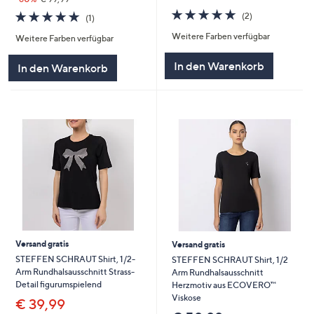
5.0
2
5.0
1
(2)
(1)
von
Bewertungen
von
Bewertungen
Weitere Farben verfügbar
5
Weitere Farben verfügbar
5
In den Warenkorb
In den Warenkorb
Versand gratis
Versand gratis
STEFFEN SCHRAUT Shirt, 1/2-
STEFFEN SCHRAUT Shirt, 1/2
Arm Rundhalsausschnitt Strass-
Arm Rundhalsausschnitt
Detail figurumspielend
Herzmotiv aus ECOVERO™
Viskose
€ 39,99