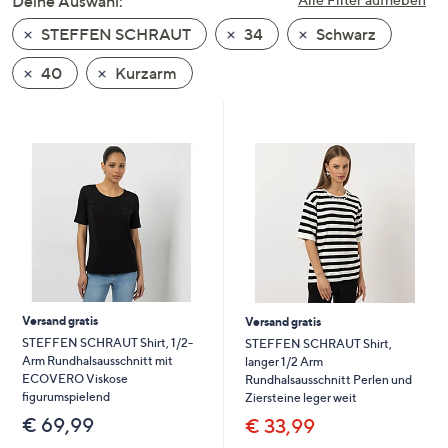
Deine Auswahl:
unten
STEFFEN SCHRAUT
34
Schwarz
oder
wischen
40
Kurzarm
Sie
auf
Touch-
Geräten
nach
links
bzw.
rechts,
um
diese
Versand gratis
Versand gratis
anzuzeigen.
STEFFEN SCHRAUT Shirt, 1/2-
STEFFEN SCHRAUT Shirt,
Arm Rundhalsausschnitt mit
langer 1/2 Arm
ECOVERO Viskose
Rundhalsausschnitt Perlen und
figurumspielend
Ziersteine leger weit
€ 69,99
€ 33,99