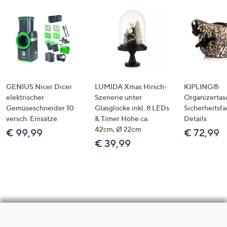
GENIUS Nicer Dicer
LUMIDA Xmas Hirsch-
KIPLING®
elektrischer
Szenerie unter
Organizertas
Gemüseschneider 10
Glasglocke inkl. 8 LEDs
Sicherheitsf
versch. Einsätze
& Timer Höhe ca.
Details
42cm, Ø 22cm
€ 99,99
€ 72,99
€ 39,99
Hilfeseiten,
Service