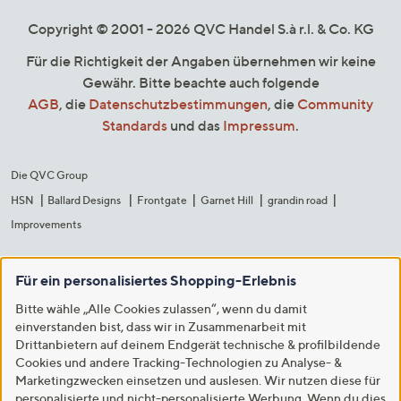
Copyright © 2001 - 2026 QVC Handel S.à r.l. & Co. KG
Für die Richtigkeit der Angaben übernehmen wir keine
Gewähr. Bitte beachte auch folgende
AGB
, die
Datenschutzbestimmungen
, die
Community
Standards
und das
Impressum
.
Die QVC Group
HSN
Ballard Designs
Frontgate
Garnet Hill
grandin road
Improvements
Für ein personalisiertes Shopping-Erlebnis
Bitte wähle „Alle Cookies zulassen“, wenn du damit
einverstanden bist, dass wir in Zusammenarbeit mit
Drittanbietern auf deinem Endgerät technische & profilbildende
Cookies und andere Tracking-Technologien zu Analyse- &
Marketingzwecken einsetzen und auslesen. Wir nutzen diese für
personalisierte und nicht-personalisierte Werbung. Wenn du dies