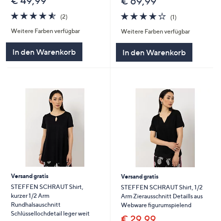
€ 49,99
€ 69,99
4.5
2
4.0
1
(2)
(1)
von
Bewertungen
von
Bewertungen
Weitere Farben verfügbar
Weitere Farben verfügbar
5
5
In den Warenkorb
In den Warenkorb
Versand gratis
Versand gratis
STEFFEN SCHRAUT Shirt,
STEFFEN SCHRAUT Shirt, 1/2
kurzer 1/2 Arm
Arm Zierausschnitt Detaills aus
Rundhalsauschnitt
Webware figurumspielend
Schlüssellochdetail leger weit
€ 29,99