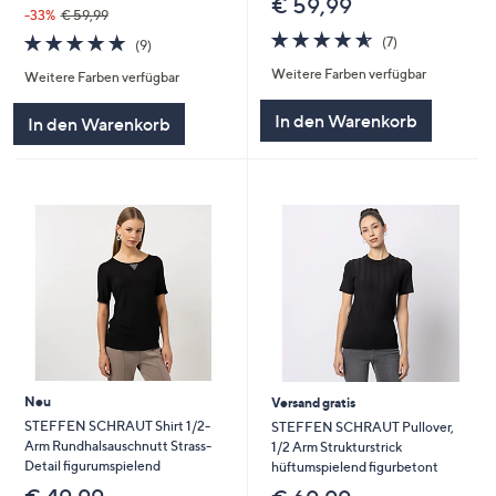
€ 59,99
-33%
€ 59,99
4.6
7
4.8
9
(7)
(9)
von
Bewertungen
von
Bewertungen
Weitere Farben verfügbar
5
Weitere Farben verfügbar
5
In den Warenkorb
In den Warenkorb
Neu
Versand gratis
STEFFEN SCHRAUT Shirt 1/2-
STEFFEN SCHRAUT Pullover,
Arm Rundhalsauschnutt Strass-
1/2 Arm Strukturstrick
Detail figurumspielend
hüftumspielend figurbetont