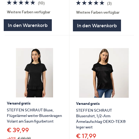
5.0
10
5.0
3
(10)
(3)
von
Bewertungen
von
Bewertungen
Weitere Farben verfügbar
Weitere Farben verfügbar
5
5
In den Warenkorb
In den Warenkorb
Versand gratis
Versand gratis
STEFFEN SCHRAUT Bluse,
STEFFEN SCHRAUT
Flügelärmel weiter Blusenkragen
Blusenshirt, 1/2-Arm
Volant am Saum figurbetont
Ärmelaufschlag OEKO-TEX®
leger weit
€ 39,99
€ 17,99
-60%
€ 99,99