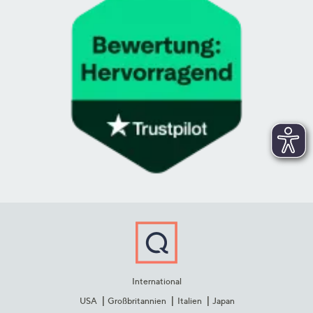
International
USA
Großbritannien
Italien
Japan