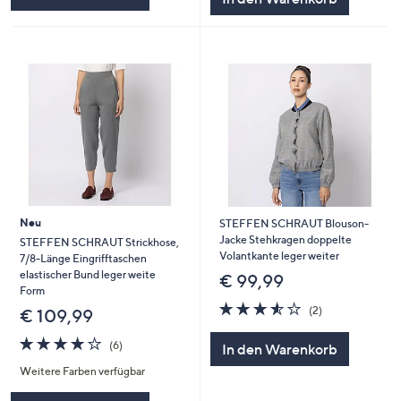
Neu
STEFFEN SCHRAUT Blouson-
Jacke Stehkragen doppelte
STEFFEN SCHRAUT Strickhose,
Volantkante leger weiter
7/8-Länge Eingrifftaschen
elastischer Bund leger weite
€ 99,99
Form
3.5
2
(2)
€ 109,99
von
Bewertungen
5
4.0
6
(6)
In den Warenkorb
von
Bewertungen
Weitere Farben verfügbar
5