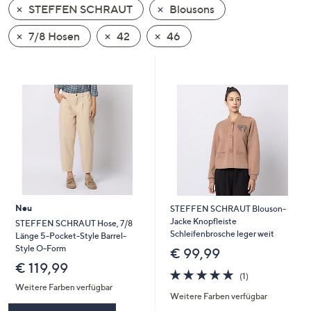
STEFFEN SCHRAUT
Blousons
oder
wischen
7/8 Hosen
42
46
Sie
auf
Touch-
Geräten
nach
links
bzw.
rechts,
um
diese
Neu
STEFFEN SCHRAUT Blouson-
anzuzeigen.
Jacke Knopfleiste
STEFFEN SCHRAUT Hose, 7/8
Schleifenbrosche leger weit
Länge 5-Pocket-Style Barrel-
Style O-Form
€ 99,99
€ 119,99
5.0
1
(1)
von
Bewertungen
Weitere Farben verfügbar
Weitere Farben verfügbar
5