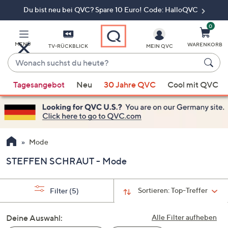
Du bist neu bei QVC? Spare 10 Euro! Code: HalloQVC
Zum
Hauptinhalt
springen
0
MENÜ
WARENKORB
TV-RÜCKBLICK
MEIN QVC
Wonach
suchst
Wenn
du
Tagesangebot
Neu
30 Jahre QVC
Cool mit QVC
Vorschläge
heute?
verfügbar
sind,
verwenden
Sie
Mode
die
STEFFEN SCHRAUT - Mode
Pfeiltasten
nach
oben
Sortieren:
Top-Treffer
Filter
(5)
und
nach
Deine Auswahl:
Alle Filter aufheben
unten