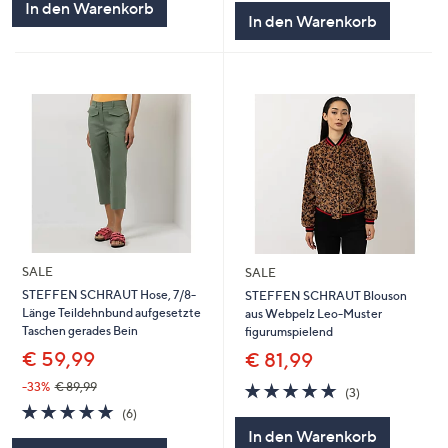
In den Warenkorb
In den Warenkorb
SALE
SALE
STEFFEN SCHRAUT Hose, 7/8-
STEFFEN SCHRAUT Blouson
Länge Teildehnbund aufgesetzte
aus Webpelz Leo-Muster
Taschen gerades Bein
figurumspielend
€ 59,99
€ 81,99
4.7
3
-33%
€ 89,99
(3)
von
Bewertungen
5.0
6
(6)
5
von
Bewertungen
In den Warenkorb
5