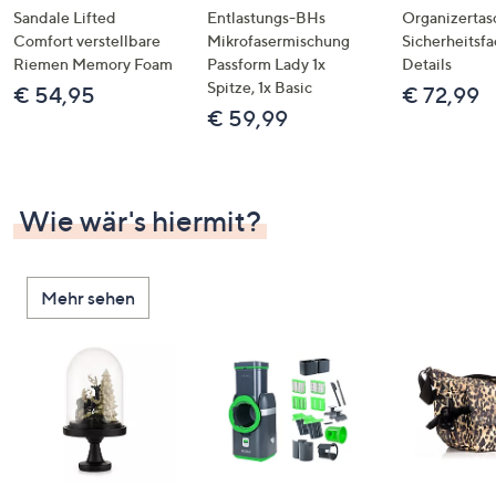
Sandale Lifted
Entlastungs-BHs
Organizertas
Comfort verstellbare
Mikrofasermischung
Sicherheitsf
Riemen Memory Foam
Passform Lady 1x
Details
Spitze, 1x Basic
€ 54,95
€ 72,99
€ 59,99
Wie wär's hiermit?
Mehr sehen