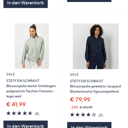
In den Warenkorb
SALE
SALE
STEFFEN SCHRAUT
STEFFEN SCHRAUT
Blousonjacke weiter Stehkragen
Blousonjacke gewebter Jacquard
aufgesetzte Taschen Oversize -
Blumenmuster figurumspielend
leger weit
€ 79,99
€ 41,99
-33%
€ 119,99
4.5
8
4.0
2
(8)
(2)
von
Bewertungen
von
Bewertungen
5
5
In den Warenkorb
In den Warenkorb