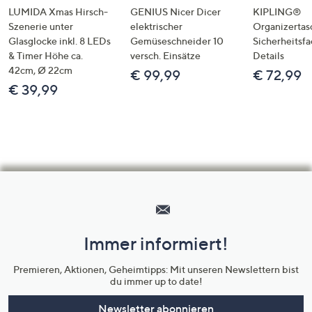
LUMIDA Xmas Hirsch-
GENIUS Nicer Dicer
KIPLING®
Szenerie unter
elektrischer
Organizertas
Glasglocke inkl. 8 LEDs
Gemüseschneider 10
Sicherheitsf
& Timer Höhe ca.
versch. Einsätze
Details
42cm, Ø 22cm
€ 99,99
€ 72,99
€ 39,99
Hilfeseiten,
Service
und
Immer informiert!
Unternehmensinformationen
Premieren, Aktionen, Geheimtipps: Mit unseren Newslettern bist
du immer up to date!
Newsletter abonnieren