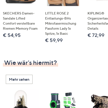
SKECHERS Damen-
LITTLE ROSE 2
KIPLING®
Sandale Lifted
Entlastungs-BHs
Organizertas
Comfort verstellbare
Mikrofasermischung
Sicherheitsf
Riemen Memory Foam
Passform Lady 1x
Details
Spitze, 1x Basic
€ 54,95
€ 72,99
€ 59,99
Wie wär's hiermit?
Mehr sehen