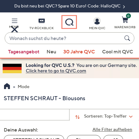
Du bist neu bei QVC? Spare 10 Euro! Code: HalloQVC
Zum
Hauptinhalt
springen
0
MENÜ
WARENKORB
TV-RÜCKBLICK
MEIN QVC
Wonach
suchst
Wenn
du
Tagesangebot
Neu
30 Jahre QVC
Cool mit QVC
Vorschläge
heute?
verfügbar
sind,
verwenden
Sie
Mode
die
STEFFEN SCHRAUT - Blousons
Pfeiltasten
nach
oben
Sortieren:
Top-Treffer
und
Deine Auswahl:
nach
Alle Filter aufheben
unten