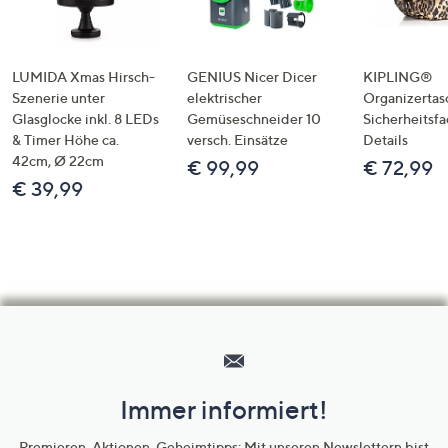
LUMIDA Xmas Hirsch-
GENIUS Nicer Dicer
KIPLING®
Szenerie unter
elektrischer
Organizertas
Glasglocke inkl. 8 LEDs
Gemüseschneider 10
Sicherheitsf
& Timer Höhe ca.
versch. Einsätze
Details
42cm, Ø 22cm
€ 99,99
€ 72,99
€ 39,99
Hilfeseiten,
Service
und
Immer informiert!
Unternehmensinformationen
Premieren, Aktionen, Geheimtipps: Mit unseren Newslettern bist