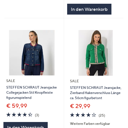
In den Warenkorb
SALE
SALE
STEFFEN SCHRAUT Jeansjacke
STEFFEN SCHRAUT Jeansjacke,
Collegejacken Stil Knopfleiste
Zierband Hakenverschluss Länge
figurumspielend
ca. 56cm figurbetont
€ 59,99
€ 29,99
4.3
3
3.6
25
(3)
(25)
von
Bewertungen
von
Bewertungen
Weitere Farben verfügbar
5
5
In den Warenkorb