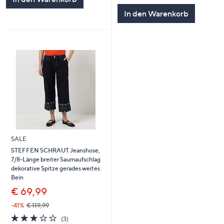
In den Warenkorb
SALE
STEFFEN SCHRAUT Jeanshose,
7/8-Länge breiter Saumaufschlag
dekorative Spitze gerades weites
Bein
€ 69,99
-41%
€ 119,99
2.7
3
(3)