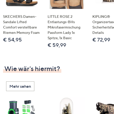
SKECHERS Damen-
LITTLE ROSE 2
KIPLING®
Sandale Lifted
Entlastungs-BHs
Organizertas
Comfort verstellbare
Mikrofasermischung
Sicherheitsf
Riemen Memory Foam
Passform Lady 1x
Details
Spitze, 1x Basic
€ 54,95
€ 72,99
€ 59,99
Wie wär's hiermit?
Mehr sehen