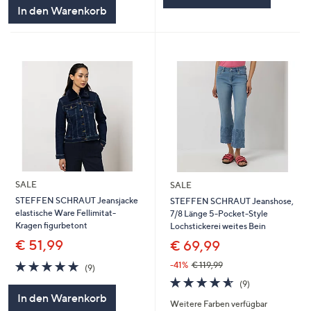
5
In den Warenkorb
SALE
SALE
STEFFEN SCHRAUT Jeansjacke
STEFFEN SCHRAUT Jeanshose,
elastische Ware Fellimitat-
7/8 Länge 5-Pocket-Style
Kragen figurbetont
Lochstickerei weites Bein
€ 51,99
€ 69,99
4.8
9
-41%
€ 119,99
(9)
von
Bewertungen
4.6
9
(9)
5
von
Bewertungen
In den Warenkorb
Weitere Farben verfügbar
5