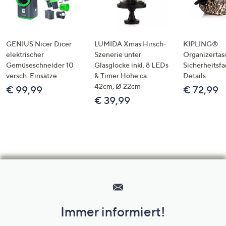
GENIUS Nicer Dicer
LUMIDA Xmas Hirsch-
KIPLING®
elektrischer
Szenerie unter
Organizertas
Gemüseschneider 10
Glasglocke inkl. 8 LEDs
Sicherheitsf
versch. Einsätze
& Timer Höhe ca.
Details
42cm, Ø 22cm
€ 99,99
€ 72,99
€ 39,99
Hilfeseiten,
Service
und
Immer informiert!
Unternehmensinformationen