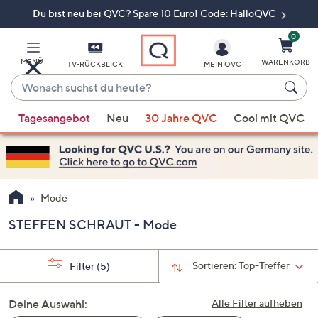
Du bist neu bei QVC? Spare 10 Euro! Code: HalloQVC
Zum
Hauptinhalt
springen
0
MENÜ
WARENKORB
TV-RÜCKBLICK
MEIN QVC
Wonach
suchst
Wenn
du
Tagesangebot
Neu
30 Jahre QVC
Cool mit QVC
Vorschläge
heute?
verfügbar
sind,
verwenden
Sie
Mode
die
STEFFEN SCHRAUT - Mode
Pfeiltasten
nach
oben
Sortieren:
Top-Treffer
Filter
(5)
und
nach
Deine Auswahl:
Alle Filter aufheben
unten