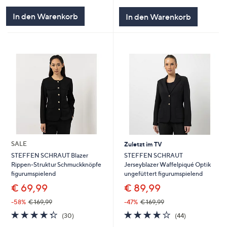
In den Warenkorb
In den Warenkorb
SALE
Zuletzt im TV
STEFFEN SCHRAUT
STEFFEN SCHRAUT Blazer
Jerseyblazer Waffelpiqué Optik
Rippen-Struktur Schmuckknöpfe
ungefüttert figurumspielend
figurumspielend
€ 89,99
€ 69,99
-47%
€ 169,99
-58%
€ 169,99
4.0
44
4.3
30
(44)
(30)
von
Bewertungen
von
Bewertungen