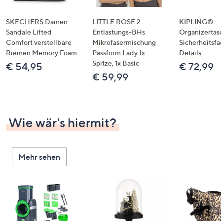
SKECHERS Damen-
LITTLE ROSE 2
KIPLING®
Sandale Lifted
Entlastungs-BHs
Organizertas
Comfort verstellbare
Mikrofasermischung
Sicherheitsf
Riemen Memory Foam
Passform Lady 1x
Details
Spitze, 1x Basic
€ 54,95
€ 72,99
€ 59,99
Wie wär's hiermit?
Mehr sehen