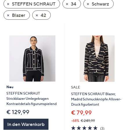
STEFFEN SCHRAUT
34
Schwarz
oder
wischen
Blazer
42
Sie
auf
Touch-
Geräten
nach
links
bzw.
rechts,
um
diese
Neu
SALE
anzuzeigen.
STEFFEN SCHRAUT
STEFFEN SCHRAUT Blazer,
Strickblazer Umlegekragen
Madrid Schmuckknöpfe Allover-
Kontrastdetails figurumspielend
Druck figurbetont
€ 129,99
€ 79,99
-68%
€ 249,99
In den Warenkorb
5.0
3
(3)