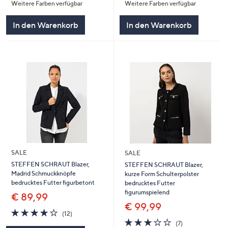
Weitere Farben verfügbar
Weitere Farben verfügbar
5
5
In den Warenkorb
In den Warenkorb
SALE
SALE
STEFFEN SCHRAUT Blazer,
STEFFEN SCHRAUT Blazer,
Madrid Schmuckknöpfe
kurze Form Schulterpolster
bedrucktes Futter figurbetont
bedrucktes Futter
figurumspielend
€ 89,99
€ 99,99
3.9
12
(12)
von
Bewertungen
2.9
7
(7)