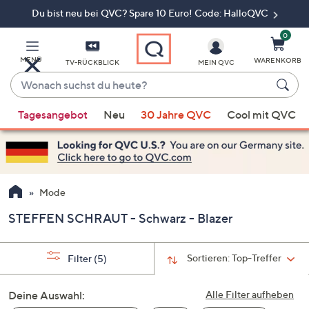
Du bist neu bei QVC? Spare 10 Euro! Code: HalloQVC
Zum
Hauptinhalt
springen
0
MENÜ
WARENKORB
TV-RÜCKBLICK
MEIN QVC
Wonach
suchst
Wenn
du
Tagesangebot
Neu
30 Jahre QVC
Cool mit QVC
Vorschläge
heute?
verfügbar
sind,
verwenden
Sie
Mode
die
STEFFEN SCHRAUT - Schwarz - Blazer
Pfeiltasten
nach
oben
Sortieren:
Top-Treffer
Filter
(5)
und
nach
Deine Auswahl:
Alle Filter aufheben
unten