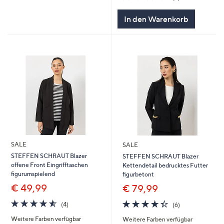
von
Bewertungen
5
In den Warenkorb
SALE
SALE
STEFFEN SCHRAUT Blazer
STEFFEN SCHRAUT Blazer
offene Front Eingrifftaschen
Kettendetail bedrucktes Futter
figurumspielend
figurbetont
€ 49,99
€ 79,99
4.5
4
4.3
6
(4)
(6)
von
Bewertungen
von
Bewertungen
Weitere Farben verfügbar
Weitere Farben verfügbar
5
5