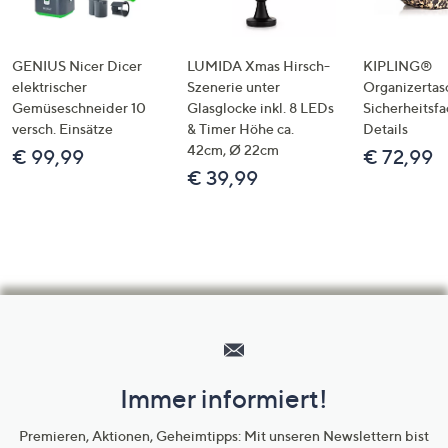
GENIUS Nicer Dicer
LUMIDA Xmas Hirsch-
KIPLING®
elektrischer
Szenerie unter
Organizertas
Gemüseschneider 10
Glasglocke inkl. 8 LEDs
Sicherheitsf
versch. Einsätze
& Timer Höhe ca.
Details
42cm, Ø 22cm
€ 99,99
€ 72,99
€ 39,99
Hilfeseiten,
Service
und
Immer informiert!
Unternehmensinformationen
Premieren, Aktionen, Geheimtipps: Mit unseren Newslettern bist