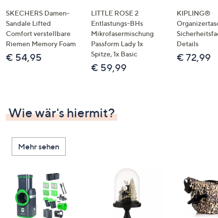
SKECHERS Damen-
LITTLE ROSE 2
KIPLING®
Sandale Lifted
Entlastungs-BHs
Organizertas
Comfort verstellbare
Mikrofasermischung
Sicherheitsf
Riemen Memory Foam
Passform Lady 1x
Details
Spitze, 1x Basic
€ 54,95
€ 72,99
€ 59,99
Wie wär's hiermit?
Mehr sehen