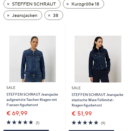
STEFFEN SCHRAUT
Kurzgröße 18
oder
wischen
Jeansjacken
38
Sie
auf
Touch-
Geräten
nach
links
bzw.
rechts,
um
diese
SALE
SALE
anzuzeigen.
STEFFEN SCHRAUT Jeansjacke
STEFFEN SCHRAUT Jeansjacke
aufgesetzte Taschen Kragen mit
elastische Ware Fellimitat-
Fransen figurbetont
Kragen figurbetont
€ 69,99
€ 51,99
5.0
1
4.8
9
(1)
(9)
von
Bewertungen
von
Bewertungen