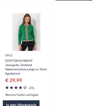
SALE
STEFFEN SCHRAUT
Jeansjacke, Zierband
Hakenverschluss Länge ca. 56cm
figurbetont
€ 29,99
3.6
25
(25)
von
Bewertungen
Weitere Farben verfügbar
5
In den Warenkorb