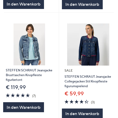
5
5
In den Warenkorb
In den Warenkorb
STEFFEN SCHRAUT Jeansjacke
SALE
Brusttaschen Knopfleiste
STEFFEN SCHRAUT Jeansjacke
figurbetont
Collegejacken Stil Knopfleiste
figurumspielend
€ 119,99
€ 59,99
4.6
7
(7)
von
Bewertungen
4.3
3
(3)
5
von
Bewertungen
In den Warenkorb
5
In den Warenkorb