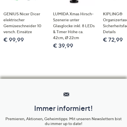
GENIUS Nicer Dicer
LUMIDA Xmas Hirsch-
KIPLING®
elektrischer
Szenerie unter
Organizertas
Gemüseschneider 10
Glasglocke inkl. 8 LEDs
Sicherheitsf
versch. Einsätze
& Timer Höhe ca.
Details
42cm, Ø 22cm
€ 99,99
€ 72,99
€ 39,99
Hilfeseiten,
Service
und
Immer informiert!
Unternehmensinformationen
Premieren, Aktionen, Geheimtipps: Mit unseren Newslettern bist
du immer up to date!