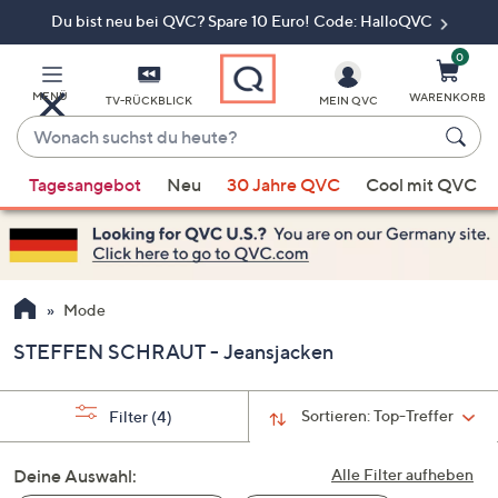
Du bist neu bei QVC? Spare 10 Euro! Code: HalloQVC
Zum
Hauptinhalt
springen
0
MENÜ
WARENKORB
TV-RÜCKBLICK
MEIN QVC
Wonach
suchst
Wenn
du
Tagesangebot
Neu
30 Jahre QVC
Cool mit QVC
Vorschläge
heute?
verfügbar
sind,
verwenden
Sie
Mode
die
STEFFEN SCHRAUT - Jeansjacken
Pfeiltasten
nach
oben
Sortieren:
Top-Treffer
Filter
(4)
und
nach
Deine Auswahl:
Alle Filter aufheben
unten