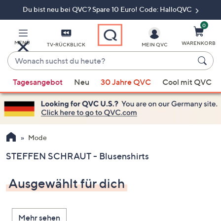
Du bist neu bei QVC? Spare 10 Euro! Code: HalloQVC
Zum
Hauptinhalt
springen
0
MENÜ
WARENKORB
TV-RÜCKBLICK
MEIN QVC
Wonach
suchst
Wenn
du
Tagesangebot
Neu
30 Jahre QVC
Cool mit QVC
Vorschläge
heute?
verfügbar
sind,
verwenden
Sie
Mode
die
STEFFEN SCHRAUT - Blusenshirts
Pfeiltasten
nach
Ausgewählt für dich
oben
und
nach
Mehr sehen
unten