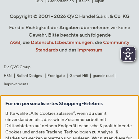
USA
Großbritannien
Italien
Japan
Copyright © 2001 - 2026 QVC Handel S.à r.l. & Co. KG
Für die Richtigkeit der Angaben übernehmen wir keine
Gewähr. Bitte beachte auch folgende
AGB
, die
Datenschutzbestimmungen
, die
Community
Standards
und das
Impressum
.
Die QVC Group
HSN
Ballard Designs
Frontgate
Garnet Hill
grandin road
Improvements
Für ein personalisiertes Shopping-Erlebnis
Bitte wähle „Alle Cookies zulassen“, wenn du damit
einverstanden bist, dass wir in Zusammenarbeit mit
Drittanbietern auf deinem Endgerät technische & profilbildende
Cookies und andere Tracking-Technologien zu Analyse- &
Marketingzwecken einsetzen und auslesen. Wir nutzen diese für