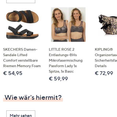
oder
wischen
Sie
auf
Touch-
Geräten
nach
links
SKECHERS Damen-
LITTLE ROSE 2
KIPLING®
bzw.
Sandale Lifted
Entlastungs-BHs
Organizertas
Comfort verstellbare
Mikrofasermischung
Sicherheitsf
rechts,
Riemen Memory Foam
Passform Lady 1x
Details
um
Spitze, 1x Basic
€ 54,95
€ 72,99
diese
€ 59,99
anzuzeigen.
Wie wär's hiermit?
Mehr sehen