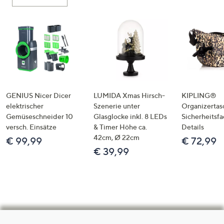
GENIUS Nicer Dicer
LUMIDA Xmas Hirsch-
KIPLING®
elektrischer
Szenerie unter
Organizertas
Gemüseschneider 10
Glasglocke inkl. 8 LEDs
Sicherheitsf
versch. Einsätze
& Timer Höhe ca.
Details
42cm, Ø 22cm
€ 99,99
€ 72,99
€ 39,99
Hilfeseiten,