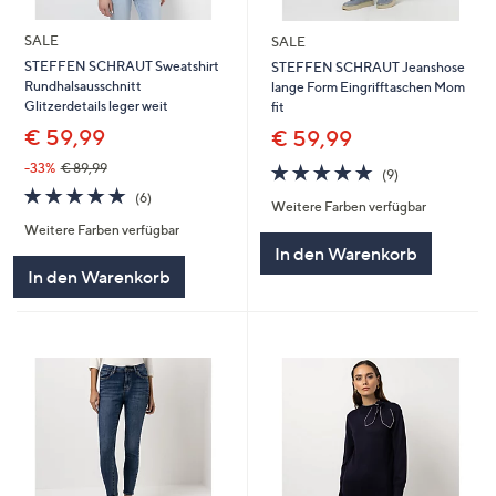
SALE
SALE
STEFFEN SCHRAUT Sweatshirt
STEFFEN SCHRAUT Jeanshose
Rundhalsausschnitt
lange Form Eingrifftaschen Mom
Glitzerdetails leger weit
fit
€ 59,99
€ 59,99
5.0
9
-33%
€ 89,99
(9)
von
Bewertungen
5.0
6
(6)
Weitere Farben verfügbar
5
von
Bewertungen
Weitere Farben verfügbar
5
In den Warenkorb
In den Warenkorb