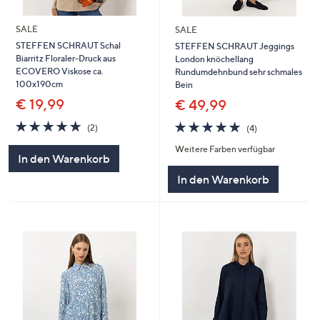
SALE
SALE
STEFFEN SCHRAUT Schal
STEFFEN SCHRAUT Jeggings
Biarritz Floraler-Druck aus
London knöchellang
ECOVERO Viskose ca.
Rundumdehnbund sehr schmales
100x190cm
Bein
€ 19,99
€ 49,99
5.0
2
5.0
4
(2)
(4)
von
Bewertungen
von
Bewertungen
Weitere Farben verfügbar
5
5
In den Warenkorb
In den Warenkorb