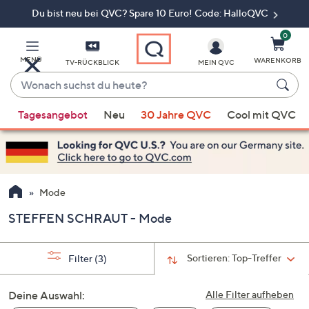
Du bist neu bei QVC? Spare 10 Euro! Code: HalloQVC
Zum
Hauptinhalt
springen
0
MENÜ
WARENKORB
TV-RÜCKBLICK
MEIN QVC
Wonach
suchst
Wenn
du
Tagesangebot
Neu
30 Jahre QVC
Cool mit QVC
Vorschläge
heute?
verfügbar
sind,
verwenden
Sie
Mode
die
STEFFEN SCHRAUT - Mode
Pfeiltasten
nach
oben
Sortieren:
Top-Treffer
Filter
(3)
und
nach
Deine Auswahl:
Alle Filter aufheben
unten