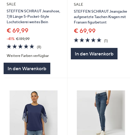
SALE
SALE
STEFFEN SCHRAUT Jeanshose,
STEFFEN SCHRAUT Jeansjacke
7/8 Länge 5-Pocket-Style
aufgesetzte Taschen Kragen mit
Lochstickerei weites Bein
Fransen figurbetont
€ 69,99
€ 69,99
5.0
1
-41%
€ 119,99
(1)
von
Bewertungen
5.0
8
(8)
5
von
Bewertungen
In den Warenkorb
Weitere Farben verfügbar
5
In den Warenkorb