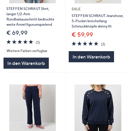
STEFFEN SCHRAUT Shirt,
SALE
langer 1/2-Arm
STEFFEN SCHRAUT Jeanshose,
Rundhalsausschnitt bedruckte
5-Pocket knöchellang
weite Ärmel figurumspielend
Schmuckknöpfe skinny fit
€ 69,99
€ 59,99
5.0
3
5.0
3
(3)
(3)
von
Bewertungen
von
Bewertungen
Weitere Farben verfügbar
5
5
In den Warenkorb
In den Warenkorb