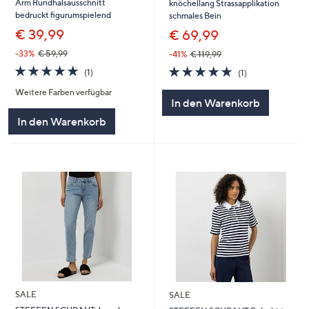
Arm Rundhalsausschnitt
knöchellang Strassapplikation
bedruckt figurumspielend
schmales Bein
€ 39,99
€ 69,99
-33%
€ 59,99
-41%
€ 119,99
5.0
1
5.0
1
(1)
(1)
von
Bewertungen
von
Bewertungen
Weitere Farben verfügbar
5
5
In den Warenkorb
In den Warenkorb
SALE
SALE