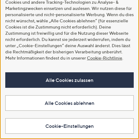
Cookies und andere Tracking-Technologien zu Analyse- &
Marketingzwecken einsetzen und auslesen. Wir nutzen diese für
personalisierte und nicht-personalisierte Werbung. Wenn du dies
SALE
SALE
nicht wünschst, wähle „Alle Cookies ablehnen“ (für essenzielle
STEFFEN SCHRAUT Pullover V-
STEFFEN SCHRAUT Cardigan,
Cookies ist die Zustimmung nicht erforderlich). Deine
Ausschnitt Seitennahtschlitz
3/4 Arm V-Ausschnitt
Zustimmung ist freiwillig und für die Nutzung dieser Webseite
figurumspielend
Strukturstrick figurumspielend
nicht erforderlich. Du kannst sie jederzeit widerrufen, indem du
€ 31,99
€ 26,99
unter „Cookie-Einstellungen“ deine Auswahl änderst. Dies lässt
5.0
2
5.0
3
die Rechtmäßigkeit der bisherigen Verarbeitung unberührt.
(2)
(3)
von
Bewertungen
von
Bewertungen
Mehr Informationen findest du in unserer
Cookie-Richtlinie
.
5
5
In den Warenkorb
In den Warenkorb
Alle Cookies zulassen
Alle Cookies ablehnen
Cookie-Einstellungen