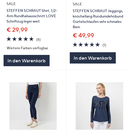
SALE
SALE
STEFFEN SCHRAUT Shirt, 1/2-
STEFFEN SCHRAUT Jeggings,
Arm Rundhalsausschnitt LOVE
knöchellang Rundumdehnbund
Schriftzug leger weit
Gürtelschlaufen sehr schmales
Bein
€ 29,99
€ 49,99
5.0
6
(6)
von
Bewertungen
5.0
1
(1)
Weitere Farben verfügbar
5
von
Bewertungen
5
In den Warenkorb
In den Warenkorb