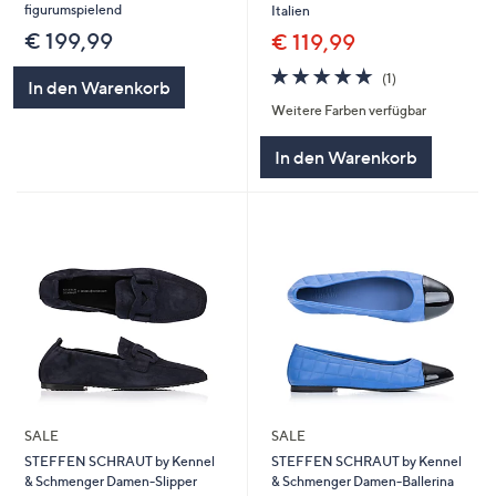
figurumspielend
Italien
€ 199,99
€ 119,99
5.0
1
(1)
In den Warenkorb
von
Bewertungen
Weitere Farben verfügbar
5
In den Warenkorb
SALE
SALE
STEFFEN SCHRAUT by Kennel
STEFFEN SCHRAUT by Kennel
& Schmenger Damen-Slipper
& Schmenger Damen-Ballerina