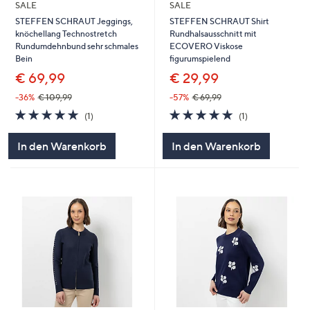
SALE
SALE
STEFFEN SCHRAUT Jeggings,
STEFFEN SCHRAUT Shirt
knöchellang Technostretch
Rundhalsausschnitt mit
Rundumdehnbund sehr schmales
ECOVERO Viskose
Bein
figurumspielend
€ 69,99
€ 29,99
-36%
€ 109,99
-57%
€ 69,99
5.0
1
5.0
1
(1)
(1)
von
Bewertungen
von
Bewertungen
5
5
In den Warenkorb
In den Warenkorb