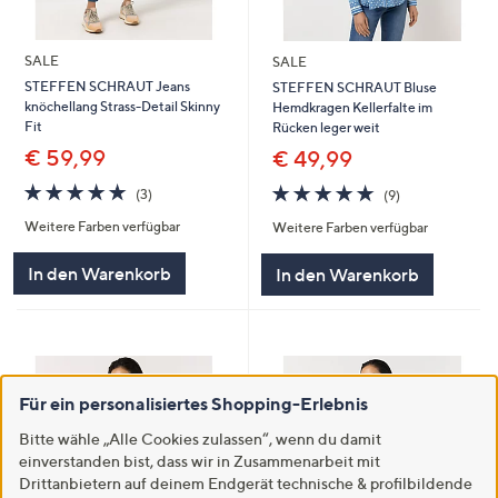
SALE
SALE
STEFFEN SCHRAUT Jeans
STEFFEN SCHRAUT Bluse
knöchellang Strass-Detail Skinny
Hemdkragen Kellerfalte im
Fit
Rücken leger weit
€ 59,99
€ 49,99
5.0
3
5.0
9
(3)
(9)
von
Bewertungen
von
Bewertungen
Weitere Farben verfügbar
Weitere Farben verfügbar
5
5
In den Warenkorb
In den Warenkorb
Für ein personalisiertes Shopping-Erlebnis
Bitte wähle „Alle Cookies zulassen“, wenn du damit
einverstanden bist, dass wir in Zusammenarbeit mit
Drittanbietern auf deinem Endgerät technische & profilbildende