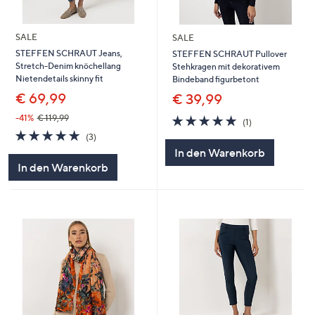
SALE
SALE
STEFFEN SCHRAUT Jeans,
STEFFEN SCHRAUT Pullover
Stretch-Denim knöchellang
Stehkragen mit dekorativem
Nietendetails skinny fit
Bindeband figurbetont
€ 69,99
€ 39,99
5.0
1
-41%
€ 119,99
(1)
von
Bewertungen
5.0
3
(3)
5
von
Bewertungen
In den Warenkorb
5
In den Warenkorb