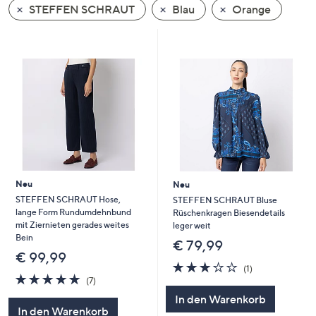
STEFFEN SCHRAUT
Blau
Orange
oder
wischen
Sie
auf
Touch-
Geräten
nach
links
bzw.
rechts,
um
Neu
Neu
diese
STEFFEN SCHRAUT Hose,
STEFFEN SCHRAUT Bluse
lange Form Rundumdehnbund
Rüschenkragen Biesendetails
anzuzeigen.
mit Ziernieten gerades weites
leger weit
Bein
€ 79,99
€ 99,99
3.0
1
(1)
4.9
7
von
Bewertungen
(7)
von
Bewertungen
5
In den Warenkorb
5
In den Warenkorb