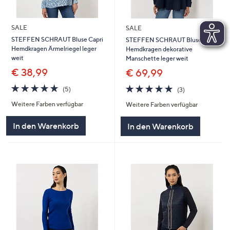
SALE
SALE
STEFFEN SCHRAUT Bluse Capri
STEFFEN SCHRAUT Bluse
Hemdkragen Ärmelriegel leger
Hemdkragen dekorative
weit
Manschette leger weit
€ 38,99
€ 69,99
5.0
5
5.0
3
(5)
(3)
von
Bewertungen
von
Bewertungen
Weitere Farben verfügbar
Weitere Farben verfügbar
5
5
In den Warenkorb
In den Warenkorb