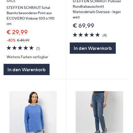
SALE
STEFFEN SCHRAUT Pullover
Rundhalsausschnitt
STEFFEN SCHRAUT Schal
Nietendetails Oversize - leger
Biarritz besonderer Print aus
weit
ECOVERO Viskose 100 x 190
cm
€ 69,99
€ 29,99
5.0
4
(4)
von
Bewertungen
-40%
€ 49,99
5
5.0
1
In den Warenkorb
(1)
von
Bewertungen
Weitere Farben verfügbar
5
In den Warenkorb