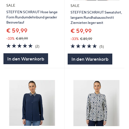
SALE
SALE
STEFFEN SCHRAUT Hose lange
STEFFEN SCHRAUT Sweatshirt,
Form Rundumdehnbund gerader
langarm Rundhalsausschnitt
Beinverlauf
Ziernieten leger weit
€ 59,99
€ 59,99
-33%
€ 89,99
-33%
€ 89,99
5.0
2
5.0
5
(2)
(5)
von
Bewertungen
von
Bewertungen
5
5
In den Warenkorb
In den Warenkorb