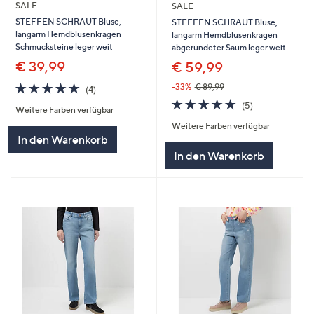
SALE
SALE
STEFFEN SCHRAUT Bluse,
STEFFEN SCHRAUT Bluse,
langarm Hemdblusenkragen
langarm Hemdblusenkragen
Schmucksteine leger weit
abgerundeter Saum leger weit
€ 39,99
€ 59,99
5.0
4
-33%
€ 89,99
(4)
von
Bewertungen
5.0
5
(5)
Weitere Farben verfügbar
5
von
Bewertungen
Weitere Farben verfügbar
5
In den Warenkorb
In den Warenkorb