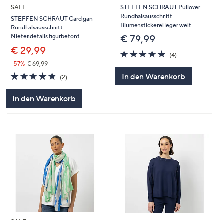
SALE
STEFFEN SCHRAUT Pullover
Rundhalsausschnitt
STEFFEN SCHRAUT Cardigan
Blumenstickerei leger weit
Rundhalsausschnitt
Nietendetails figurbetont
€ 79,99
€ 29,99
5.0
4
(4)
von
Bewertungen
-57%
€ 69,99
5
5.0
2
In den Warenkorb
(2)
von
Bewertungen
5
In den Warenkorb