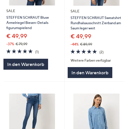
SALE
SALE
STEFFEN SCHRAUT Bluse
STEFFEN SCHRAUT Sweatshirt
Ärmelriegel Biesen-Details
Rundhalsausschnitt Zierband am
figurumspielend
Saum leger weit
€ 49,99
€ 49,99
-37%
€ 79,99
-44%
€ 89,99
5.0
1
5.0
2
(1)
(2)
von
Bewertungen
von
Bewertungen
Weitere Farben verfügbar
5
5
In den Warenkorb
In den Warenkorb