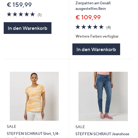
Zierpatten am Gesäß
€ 159,99
ausgestelltes Bein
5.0
1
(1)
€ 109,99
von
Bewertungen
5
5.0
4
(4)
In den Warenkorb
von
Bewertungen
Weitere Farben verfügbar
5
In den Warenkorb
SALE
SALE
STEFFEN SCHRAUT Shirt, 1/4-
STEFFEN SCHRAUT Jeanshose