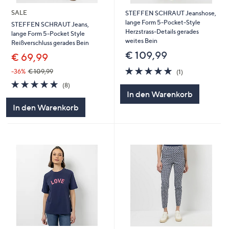
SALE
STEFFEN SCHRAUT Jeanshose,
lange Form 5-Pocket-Style
STEFFEN SCHRAUT Jeans,
Herzstrass-Details gerades
lange Form 5-Pocket Style
weites Bein
Reißverschluss gerades Bein
€ 109,99
€ 69,99
5.0
1
-36%
€ 109,99
(1)
von
Bewertungen
5.0
8
(8)
5
von
Bewertungen
In den Warenkorb
5
In den Warenkorb