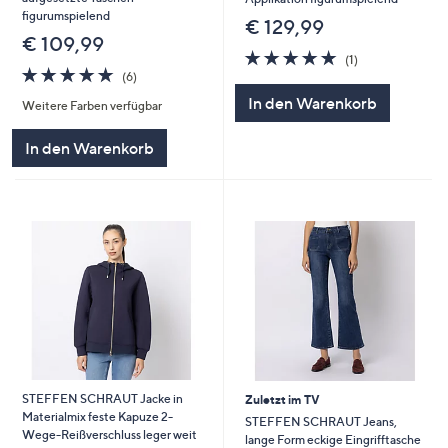
figurumspielend
€ 129,99
€ 109,99
5.0
1
(1)
5.0
6
von
Bewertungen
(6)
von
Bewertungen
5
In den Warenkorb
Weitere Farben verfügbar
5
In den Warenkorb
STEFFEN SCHRAUT Jacke in
Zuletzt im TV
Materialmix feste Kapuze 2-
STEFFEN SCHRAUT Jeans,
Wege-Reißverschluss leger weit
lange Form eckige Eingrifftasche