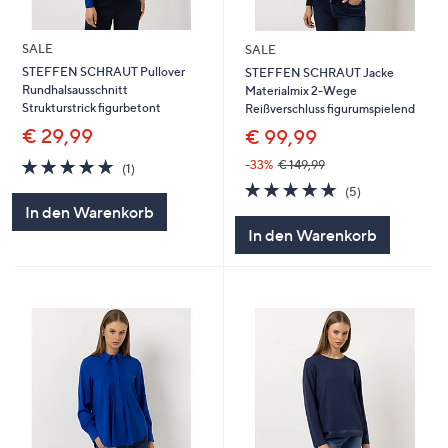
SALE
SALE
STEFFEN SCHRAUT Pullover
STEFFEN SCHRAUT Jacke
Rundhalsausschnitt
Materialmix 2-Wege
Strukturstrick figurbetont
Reißverschluss figurumspielend
€ 29,99
€ 99,99
5.0
1
-33%
€ 149,99
(1)
von
Bewertungen
5.0
5
(5)
5
von
Bewertungen
In den Warenkorb
5
In den Warenkorb