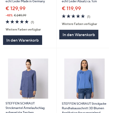
echt Leder Made in Germany
echt Leder Absatz ca. 1cm
€ 129,99
€ 119,99
5.0
1
-48%
€ 249,99
(1)
von
Bewertungen
5.0
1
(1)
Weitere Farben verfügbar
5
von
Bewertungen
Weitere Farben verfügbar
5
In den Warenkorb
In den Warenkorb
STEFFEN SCHRAUT
STEFFEN SCHRAUT Strickjacke
Strickmantel Ärmelaufschlag
Rundhalsausschnitt 3D Blumen
aufgesetzte Taschen
Applikation figurumspielend