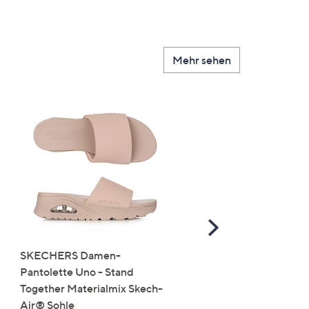
Mehr sehen
Scroll
Right
SKECHERS Damen-
JERYMOOD HOMEWEA
Pantolette Uno - Stand
Tops Mikrofaser Seitensc
Together Materialmix Skech-
leger weit
Air® Sohle