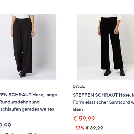
e
f
ouch-
eräten
ach
nks
zw.
chts,
m
ese
zuzeigen.
SALE
EN SCHRAUT Hose, lange
STEFFEN SCHRAUT Hose, l
 Rundumdehnbund
Form elastischer Samtcord w
schlaufen gerades weites
Bein
€ 59,99
9,99
-33%
€ 89,99