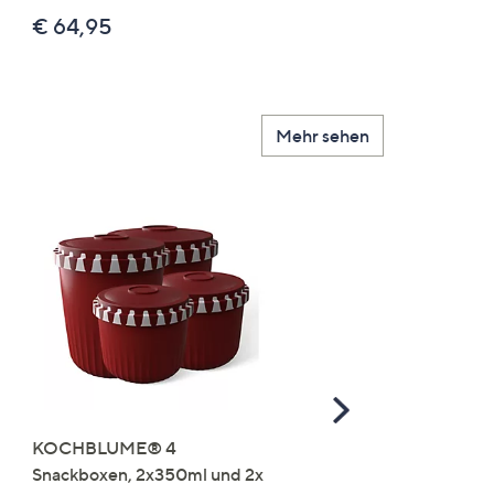
€ 24,99
€ 64,95
Mehr sehen
Scroll
Right
KOCHBLUME® 4
you:ly Pure Protein Limo
Snackboxen, 2x350ml und 2x
Lysin 575g für 25 Portio