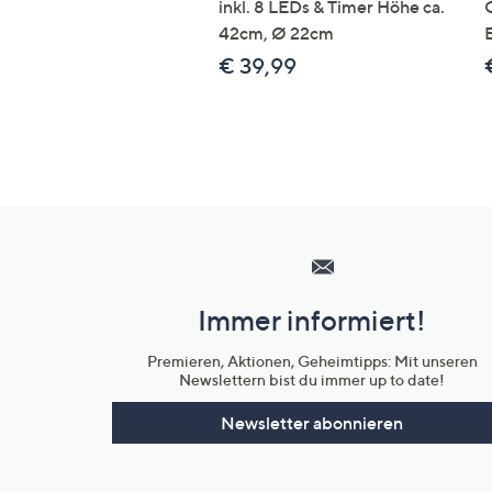
inkl. 8 LEDs & Timer Höhe ca.
42cm, Ø 22cm
€ 39,99
Hilfeseiten,
Service
und
Immer informiert!
Unternehmensinformationen
Premieren, Aktionen, Geheimtipps: Mit unseren
Newslettern bist du immer up to date!
Newsletter abonnieren