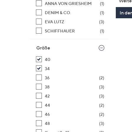
Weite
ANNA VON GRIESHEIM
(1)
In de
DENIM & CO.
(1)
EVA LUTZ
(3)
SCHIFFHAUER
(1)
Größe
40
34
36
(2)
38
(3)
42
(3)
44
(2)
46
(2)
48
(3)