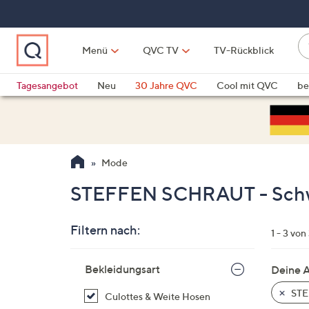
Zum
Hauptinhalt
springen
W
Menü
QVC TV
TV-Rückblick
su
W
d
Vo
Tagesangebot
Neu
30 Jahre QVC
Cool mit QVC
be
h
ve
QLINARISCH
Technik
si
v
Si
Mode
di
Pf
STEFFEN SCHRAUT - Schwa
n
o
Filtern nach:
u
1 - 3 von
n
Zur
u
Bekleidungsart
Deine 
Produktliste
o
springen
STE
Culottes & Weite Hosen
w