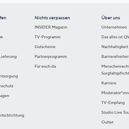
fen
Nichts verpassen
Über uns
INSIDER Magazin
Unternehmen
en
TV-Programm
Das alles ist Q
Gutscheine
Nachhaltigkeit
Lieferung
Partnerprogramm
Barrierefreihei
Für euch da
Menschenrech
Sorgfaltspflich
ntsorgung
Karriere
enschutz
Moderator*inn
ragen
TV-Empfang
Studio Live To
itschlichtung
Outlet