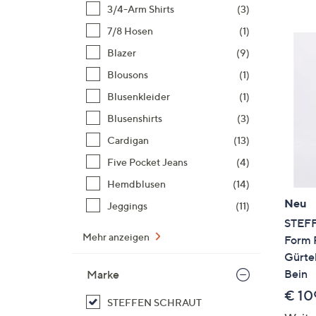
Si
3/4-Arm Shirts
(3)
au
7/8 Hosen
(1)
T
Blazer
(9)
G
n
Blousons
(1)
li
Blusenkleider
(1)
b
Blusenshirts
(3)
re
Cardigan
(13)
u
di
Five Pocket Jeans
(4)
an
Hemdblusen
(14)
Neu
Jeggings
(11)
STEFF
Mehr anzeigen
Form
Gürtel
Bein
Marke
€ 10
STEFFEN SCHRAUT