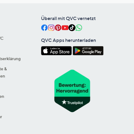
Überall mit QVC vernetzt
VC
QVC Apps herunterladen
tserklärung
te &
ten
en
ur