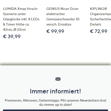
LUMIDA Xmas Hirsch-
GENIUS Nicer Dicer
KIPLING®
Szenerie unter
elektrischer
Organizertas
Glasglocke inkl. 8 LEDs
Gemüseschneider 10
Sicherheitsf
& Timer Höhe ca.
versch. Einsätze
Details
42cm, Ø 22cm
€ 99,99
€ 72,99
€ 39,99
Hilfeseiten,
Service
und
Immer informiert!
Unternehmensinformationen
Premieren, Aktionen, Geheimtipps: Mit unseren Newslettern bist
du immer up to date!