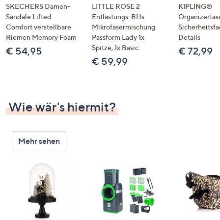
SKECHERS Damen-
LITTLE ROSE 2
KIPLING®
Sandale Lifted
Entlastungs-BHs
Organizertas
Comfort verstellbare
Mikrofasermischung
Sicherheitsf
Riemen Memory Foam
Passform Lady 1x
Details
Spitze, 1x Basic
€ 54,95
€ 72,99
€ 59,99
Wie wär's hiermit?
Mehr sehen