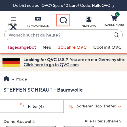
Du bist neu bei QVC? Spare 10 Euro! Code: HalloQVC
Zum
Hauptinhalt
springen
0
MENÜ
WARENKORB
TV-RÜCKBLICK
MEIN QVC
Wonach
suchst
Wenn
du
Tagesangebot
Neu
30 Jahre QVC
Cool mit QVC
Vorschläge
heute?
verfügbar
sind,
verwenden
Sie
Mode
die
STEFFEN SCHRAUT - Baumwolle
Pfeiltasten
nach
oben
Sortieren:
Top-Treffer
Filter
(4)
und
nach
Deine Auswahl:
Alle Filter aufheben
unten