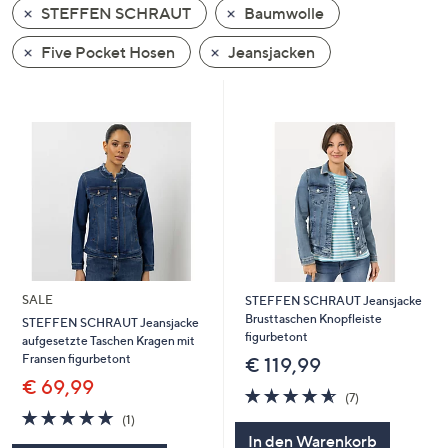
STEFFEN SCHRAUT
Baumwolle
oder
wischen
Five Pocket Hosen
Jeansjacken
Sie
auf
Touch-
Geräten
nach
links
bzw.
rechts,
um
diese
SALE
STEFFEN SCHRAUT Jeansjacke
anzuzeigen.
Brusttaschen Knopfleiste
STEFFEN SCHRAUT Jeansjacke
figurbetont
aufgesetzte Taschen Kragen mit
Fransen figurbetont
€ 119,99
€ 69,99
4.6
7
(7)
von
Bewertungen
5.0
1
(1)
5
von
Bewertungen
In den Warenkorb