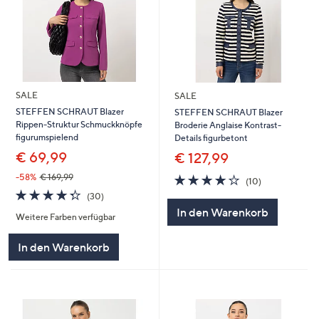
SALE
SALE
STEFFEN SCHRAUT Blazer
STEFFEN SCHRAUT Blazer
Rippen-Struktur Schmuckknöpfe
Broderie Anglaise Kontrast-
figurumspielend
Details figurbetont
€ 69,99
€ 127,99
4.2
10
-58%
€ 169,99
(10)
von
Bewertungen
4.3
30
(30)
5
von
Bewertungen
In den Warenkorb
Weitere Farben verfügbar
5
In den Warenkorb