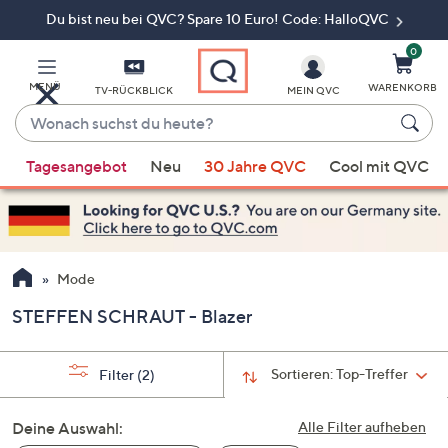
Du bist neu bei QVC? Spare 10 Euro! Code: HalloQVC
Zum
Hauptinhalt
springen
0
MENÜ
WARENKORB
TV-RÜCKBLICK
MEIN QVC
Wonach
suchst
Wenn
du
Tagesangebot
Neu
30 Jahre QVC
Cool mit QVC
Vorschläge
heute?
verfügbar
sind,
verwenden
Sie
Mode
die
STEFFEN SCHRAUT - Blazer
Pfeiltasten
nach
oben
Sortieren:
Top-Treffer
Filter
(2)
und
nach
Deine Auswahl:
Alle Filter aufheben
unten