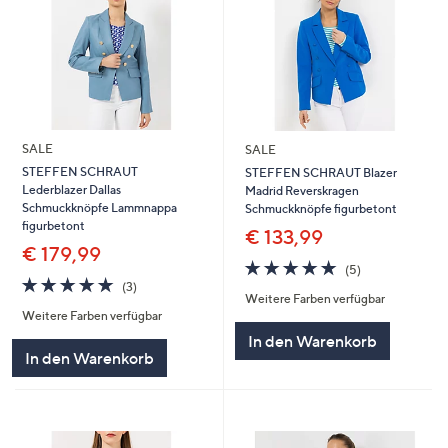
SALE
SALE
STEFFEN SCHRAUT
STEFFEN SCHRAUT Blazer
Lederblazer Dallas
Madrid Reverskragen
Schmuckknöpfe Lammnappa
Schmuckknöpfe figurbetont
figurbetont
€ 133,99
€ 179,99
5.0
5
(5)
5.0
3
von
Bewertungen
(3)
Weitere Farben verfügbar
von
Bewertungen
5
Weitere Farben verfügbar
5
In den Warenkorb
In den Warenkorb