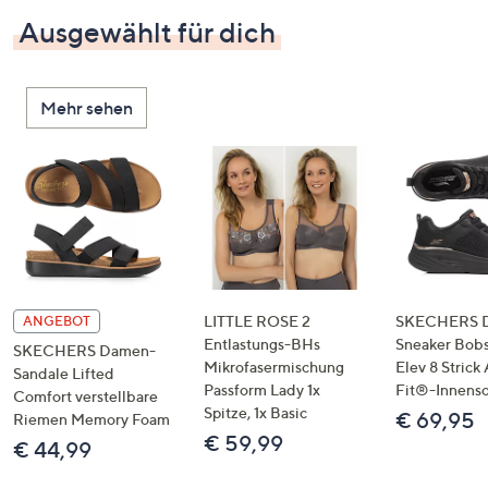
Ausgewählt für dich
Mehr sehen
LITTLE ROSE 2
SKECHERS 
ANGEBOT
Entlastungs-BHs
Sneaker Bobs
SKECHERS Damen-
Mikrofasermischung
Elev 8 Strick
Sandale Lifted
Passform Lady 1x
Fit®-Innens
Comfort verstellbare
Spitze, 1x Basic
€ 69,95
Riemen Memory Foam
€ 59,99
€ 44,99