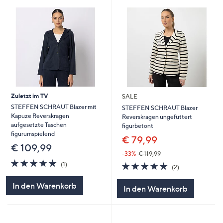
Zuletzt im TV
SALE
STEFFEN SCHRAUT Blazer mit
STEFFEN SCHRAUT Blazer
Kapuze Reverskragen
Reverskragen ungefüttert
aufgesetzte Taschen
figurbetont
figurumspielend
€ 79,99
€ 109,99
-33%
€ 119,99
5.0
1
5.0
2
(1)
(2)
von
Bewertungen
von
Bewertungen
5
5
In den Warenkorb
In den Warenkorb