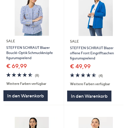
SALE
SALE
STEFFEN SCHRAUT Blazer
STEFFEN SCHRAUT Blazer
Bouclé-Optik Schmuckknöpfe
offene Front Eingrifftaschen
figurumspielend
figurumspielend
€ 69,99
€ 49,99
4.5
8
4.5
4
(8)
(4)
von
Bewertungen
von
Bewertungen
Weitere Farben verfügbar
Weitere Farben verfügbar
5
5
In den Warenkorb
In den Warenkorb