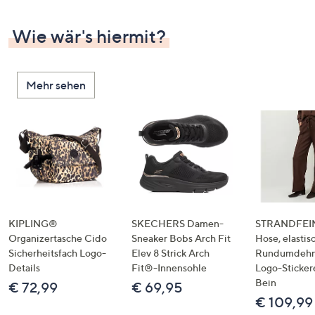
Wie wär's hiermit?
Mehr sehen
KIPLING®
SKECHERS Damen-
STRANDFEIN
Organizertasche Cido
Sneaker Bobs Arch Fit
Hose, elastis
Sicherheitsfach Logo-
Elev 8 Strick Arch
Rundumdeh
Details
Fit®-Innensohle
Logo-Sticker
Bein
€ 72,99
€ 69,95
€ 109,99