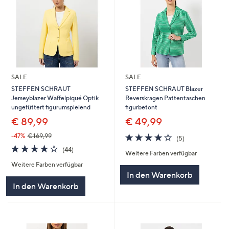
SALE
SALE
STEFFEN SCHRAUT
STEFFEN SCHRAUT Blazer
Jerseyblazer Waffelpiqué Optik
Reverskragen Pattentaschen
ungefüttert figurumspielend
figurbetont
€ 89,99
€ 49,99
4.0
5
-47%
€ 169,99
(5)
von
Bewertungen
4.0
44
(44)
Weitere Farben verfügbar
5
von
Bewertungen
Weitere Farben verfügbar
5
In den Warenkorb
In den Warenkorb