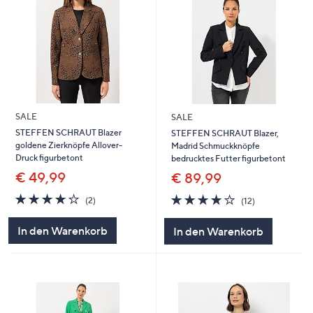
SALE
SALE
STEFFEN SCHRAUT Blazer
STEFFEN SCHRAUT Blazer,
goldene Zierknöpfe Allover-
Madrid Schmuckknöpfe
Druck figurbetont
bedrucktes Futter figurbetont
€ 49,99
€ 89,99
4.0
2
3.9
12
(2)
(12)
von
Bewertungen
von
Bewertungen
5
5
In den Warenkorb
In den Warenkorb