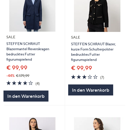
SALE
SALE
STEFFEN SCHRAUT
STEFFEN SCHRAUT Blazer,
Blazermantel Reverskragen
kurze Form Schulterpolster
bedrucktes Futter
bedrucktes Futter
figurumspielend
figurumspielend
€ 99,99
€ 99,99
2.9
7
-44%
€ 179,99
(7)
von
Bewertungen
3.8
4
(4)
5
von
Bewertungen
In den Warenkorb
5
In den Warenkorb