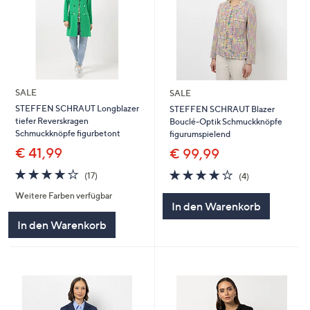
SALE
SALE
STEFFEN SCHRAUT Longblazer
STEFFEN SCHRAUT Blazer
tiefer Reverskragen
Bouclé-Optik Schmuckknöpfe
Schmuckknöpfe figurbetont
figurumspielend
€ 41,99
€ 99,99
3.9
17
3.8
4
(17)
(4)
von
Bewertungen
von
Bewertungen
Weitere Farben verfügbar
5
5
In den Warenkorb
In den Warenkorb