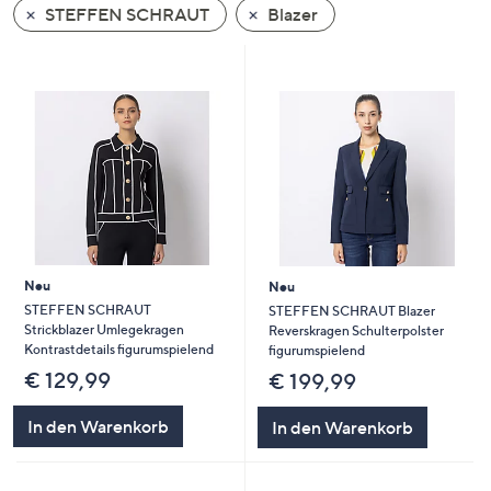
STEFFEN SCHRAUT
Blazer
oder
wischen
Sie
auf
Touch-
Geräten
nach
links
bzw.
rechts,
um
Neu
Neu
diese
STEFFEN SCHRAUT
STEFFEN SCHRAUT Blazer
Strickblazer Umlegekragen
Reverskragen Schulterpolster
anzuzeigen.
Kontrastdetails figurumspielend
figurumspielend
€ 129,99
€ 199,99
In den Warenkorb
In den Warenkorb