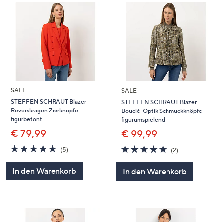
SALE
SALE
STEFFEN SCHRAUT Blazer
STEFFEN SCHRAUT Blazer
Reverskragen Zierknöpfe
Bouclé-Optik Schmuckknöpfe
figurbetont
figurumspielend
€ 79,99
€ 99,99
5.0
5
5.0
2
(5)
(2)
von
Bewertungen
von
Bewertungen
5
5
In den Warenkorb
In den Warenkorb