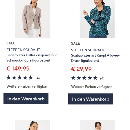
SALE
SALE
STEFFEN SCHRAUT
STEFFEN SCHRAUT
Lederblazer Dallas Ziegenvelour
Scubablazer mit Knopf Allover-
Schmuckknöpfe figurbetont
Druck figurbetont
€ 149,99
€ 29,99
4.8
4
4.8
4
(4)
(4)
von
Bewertungen
von
Bewertungen
Weitere Farben verfügbar
Weitere Farben verfügbar
5
5
In den Warenkorb
In den Warenkorb