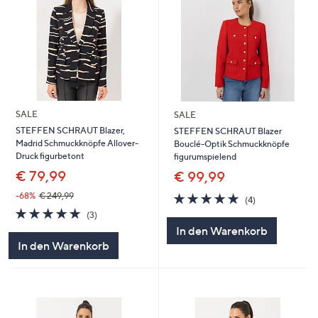
SALE
SALE
STEFFEN SCHRAUT Blazer,
STEFFEN SCHRAUT Blazer
Madrid Schmuckknöpfe Allover-
Bouclé-Optik Schmuckknöpfe
Druck figurbetont
figurumspielend
€ 79,99
€ 99,99
4.8
4
-68%
€ 249,99
(4)
von
Bewertungen
5.0
3
(3)
5
von
Bewertungen
In den Warenkorb
5
In den Warenkorb