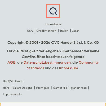
International
USA
Großbritannien
Italien
Japan
Copyright © 2001 - 2026 QVC Handel S.à r.l. & Co. KG
Für die Richtigkeit der Angaben übernehmen wir keine
Gewähr. Bitte beachte auch folgende
AGB
, die
Datenschutzbestimmungen
, die
Community
Standards
und das
Impressum
.
Die QVC Group
HSN
Ballard Designs
Frontgate
Garnet Hill
grandin road
Improvements