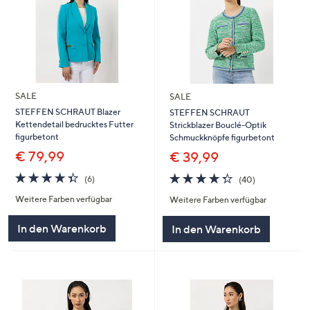
SALE
SALE
STEFFEN SCHRAUT Blazer
STEFFEN SCHRAUT
Kettendetail bedrucktes Futter
Strickblazer Bouclé-Optik
figurbetont
Schmuckknöpfe figurbetont
€ 79,99
€ 39,99
4.3
6
4.3
40
(6)
(40)
von
Bewertungen
von
Bewertungen
Weitere Farben verfügbar
Weitere Farben verfügbar
5
5
In den Warenkorb
In den Warenkorb