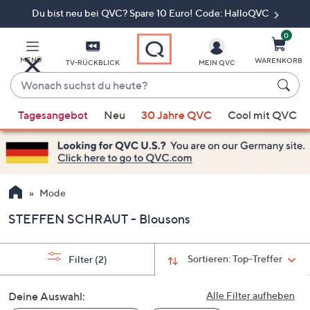
Du bist neu bei QVC? Spare 10 Euro! Code: HalloQVC
Zum
Hauptinhalt
springen
0
MENÜ
WARENKORB
TV-RÜCKBLICK
MEIN QVC
Wonach
suchst
Wenn
du
Tagesangebot
Neu
30 Jahre QVC
Cool mit QVC
Vorschläge
heute?
verfügbar
sind,
verwenden
Sie
Mode
die
STEFFEN SCHRAUT - Blousons
Pfeiltasten
nach
oben
Sortieren:
Top-Treffer
Filter
(2)
und
nach
Deine Auswahl:
Alle Filter aufheben
unten