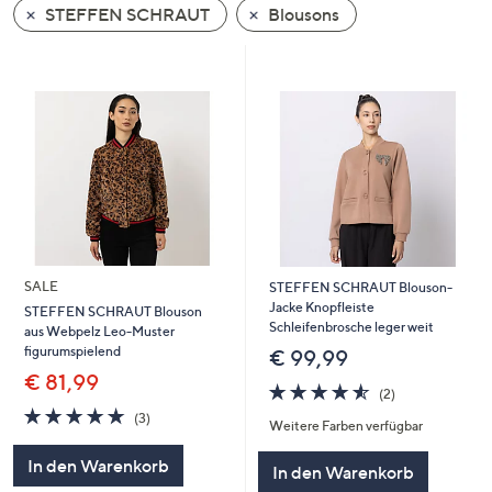
STEFFEN SCHRAUT
Blousons
oder
wischen
Sie
auf
Touch-
Geräten
nach
links
bzw.
rechts,
um
SALE
STEFFEN SCHRAUT Blouson-
diese
Jacke Knopfleiste
STEFFEN SCHRAUT Blouson
Schleifenbrosche leger weit
aus Webpelz Leo-Muster
anzuzeigen.
figurumspielend
€ 99,99
€ 81,99
4.5
2
(2)
von
Bewertungen
4.7
3
(3)
Weitere Farben verfügbar
5
von
Bewertungen
5
In den Warenkorb
In den Warenkorb