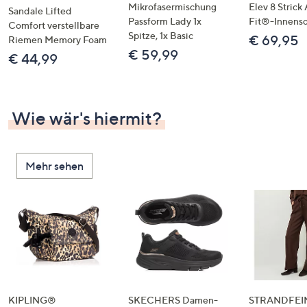
Mikrofasermischung
Elev 8 Strick
Sandale Lifted
Passform Lady 1x
Fit®-Innens
Comfort verstellbare
Spitze, 1x Basic
€ 69,95
Riemen Memory Foam
€ 59,99
€ 44,99
Wie wär's hiermit?
Mehr sehen
KIPLING®
SKECHERS Damen-
STRANDFEIN