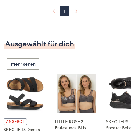
1
Ausgewählt für dich
Mehr sehen
LITTLE ROSE 2
SKECHERS 
ANGEBOT
Entlastungs-BHs
Sneaker Bobs
SKECHERS Damen-