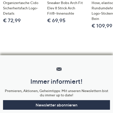
Organizertasche Cido
Sneaker Bobs Arch Fit
Hose, elastis
Sicherheitsfach Logo-
Elev 8 Strick Arch
Rundumdeh
Details
Fit®-Innensohle
Logo-Sticker
Bein
€ 72,99
€ 69,95
€ 109,99
Hilfeseiten,
Service
und
Immer informiert!
Unternehmensinformationen
Premieren, Aktionen, Geheimtipps: Mit unseren Newslettern bist
du immer up to date!
Newsletter abonnieren