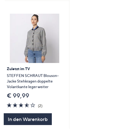
Zuletzt im TV
STEFFEN SCHRAUT Blouson-
Jacke Stehkragen doppelte
Volantkante leger weiter
€ 99,99
3.5
2
(2)
von
Bewertungen
5
In den Warenkorb