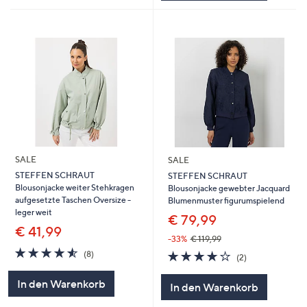
SALE
SALE
STEFFEN SCHRAUT
STEFFEN SCHRAUT
Blousonjacke weiter Stehkragen
Blousonjacke gewebter Jacquard
aufgesetzte Taschen Oversize -
Blumenmuster figurumspielend
leger weit
€ 79,99
€ 41,99
-33%
€ 119,99
4.5
8
4.0
2
(8)
(2)
von
Bewertungen
von
Bewertungen
5
5
In den Warenkorb
In den Warenkorb