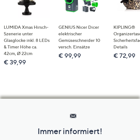
LUMIDA Xmas Hirsch-
GENIUS Nicer Dicer
KIPLING®
Szenerie unter
elektrischer
Organizertas
Glasglocke inkl. 8 LEDs
Gemüseschneider 10
Sicherheitsf
& Timer Höhe ca.
versch. Einsätze
Details
42cm, Ø 22cm
€ 99,99
€ 72,99
€ 39,99
Hilfeseiten,
Service
und
Immer informiert!
Unternehmensinformationen