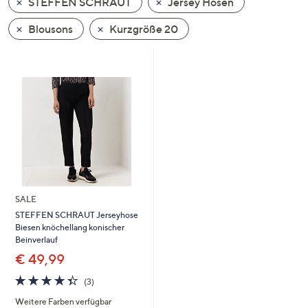
STEFFEN SCHRAUT
Jersey Hosen
oder
wischen
Blousons
Kurzgröße 20
Sie
auf
Touch-
Geräten
nach
links
bzw.
rechts,
um
diese
SALE
anzuzeigen.
STEFFEN SCHRAUT Jerseyhose
Biesen knöchellang konischer
Beinverlauf
€ 49,99
4.3
3
(3)
von
Bewertungen
Weitere Farben verfügbar
5