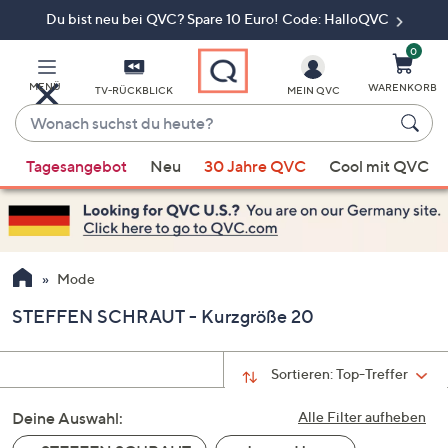
Du bist neu bei QVC? Spare 10 Euro! Code: HalloQVC
Zum
Hauptinhalt
springen
0
MENÜ
WARENKORB
TV-RÜCKBLICK
MEIN QVC
Wonach
suchst
Wenn
du
Tagesangebot
Neu
30 Jahre QVC
Cool mit QVC
Vorschläge
heute?
verfügbar
sind,
verwenden
Sie
Mode
die
STEFFEN SCHRAUT - Kurzgröße 20
Pfeiltasten
nach
oben
Sortieren:
Top-Treffer
und
Deine Auswahl:
nach
Alle Filter aufheben
unten