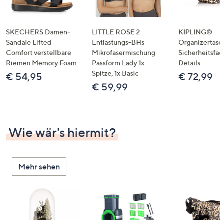
SKECHERS Damen-
LITTLE ROSE 2
KIPLING®
Sandale Lifted
Entlastungs-BHs
Organizertas
Comfort verstellbare
Mikrofasermischung
Sicherheitsf
Riemen Memory Foam
Passform Lady 1x
Details
Spitze, 1x Basic
€ 54,95
€ 72,99
€ 59,99
Wie wär's hiermit?
Mehr sehen