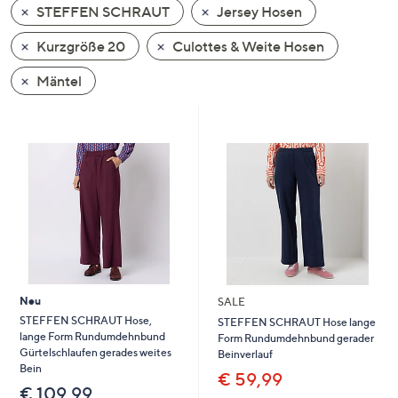
STEFFEN SCHRAUT
Jersey Hosen
oder
wischen
Kurzgröße 20
Culottes & Weite Hosen
Sie
auf
Mäntel
Touch-
Geräten
nach
links
bzw.
rechts,
um
diese
anzuzeigen.
Neu
SALE
STEFFEN SCHRAUT Hose,
STEFFEN SCHRAUT Hose lange
lange Form Rundumdehnbund
Form Rundumdehnbund gerader
Gürtelschlaufen gerades weites
Beinverlauf
Bein
€ 59,99
€ 109,99