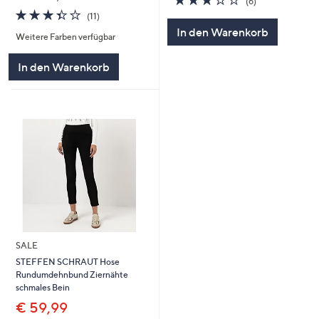
(6)
von
Bewertungen
3.4
11
(11)
5
von
Bewertungen
In den Warenkorb
Weitere Farben verfügbar
5
In den Warenkorb
SALE
STEFFEN SCHRAUT Hose
Rundumdehnbund Ziernähte
schmales Bein
€ 59,99