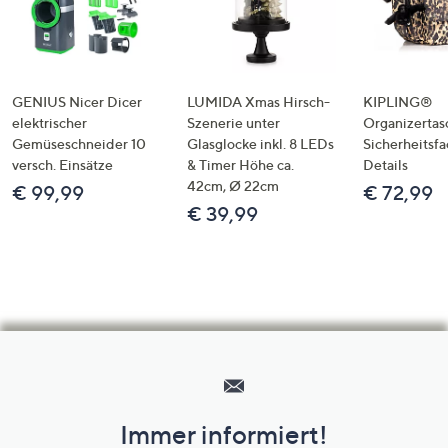
GENIUS Nicer Dicer
LUMIDA Xmas Hirsch-
KIPLING®
elektrischer
Szenerie unter
Organizertas
Gemüseschneider 10
Glasglocke inkl. 8 LEDs
Sicherheitsf
versch. Einsätze
& Timer Höhe ca.
Details
42cm, Ø 22cm
€ 99,99
€ 72,99
€ 39,99
Hilfeseiten,
Service
und
Immer informiert!
Unternehmensinformationen