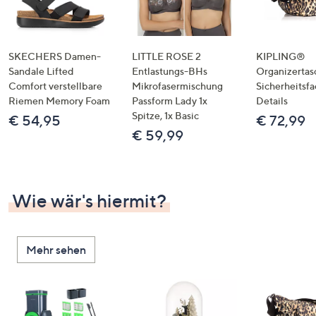
SKECHERS Damen-
LITTLE ROSE 2
KIPLING®
Sandale Lifted
Entlastungs-BHs
Organizertas
Comfort verstellbare
Mikrofasermischung
Sicherheitsf
Riemen Memory Foam
Passform Lady 1x
Details
Spitze, 1x Basic
€ 54,95
€ 72,99
€ 59,99
Wie wär's hiermit?
Mehr sehen