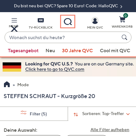
Du bist neu bei QVC? Spare 10 Euro! Code: HalloQVC
Zum
Hauptinhalt
springen
0
MENÜ
WARENKORB
TV-RÜCKBLICK
MEIN QVC
Wonach
suchst
Wenn
du
Tagesangebot
Neu
30 Jahre QVC
Cool mit QVC
Vorschläge
heute?
verfügbar
sind,
verwenden
Sie
Mode
die
STEFFEN SCHRAUT - Kurzgröße 20
Pfeiltasten
nach
oben
Sortieren:
Top-Treffer
Filter
(5)
und
nach
Deine Auswahl:
Alle Filter aufheben
unten