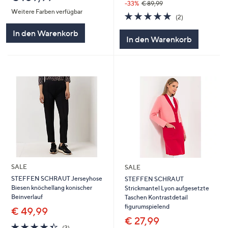
-33%
€ 89,99
Weitere Farben verfügbar
5.0
2
(2)
von
Bewertungen
In den Warenkorb
5
In den Warenkorb
SALE
SALE
STEFFEN SCHRAUT Jerseyhose
STEFFEN SCHRAUT
Biesen knöchellang konischer
Strickmantel Lyon aufgesetzte
Beinverlauf
Taschen Kontrastdetail
figurumspielend
€ 49,99
€ 27,99
4.3
3
(3)