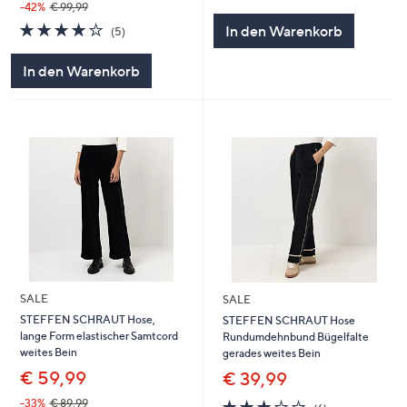
von
Bewertungen
-42%
€ 99,99
5
4.2
5
In den Warenkorb
(5)
von
Bewertungen
5
In den Warenkorb
SALE
SALE
STEFFEN SCHRAUT Hose,
STEFFEN SCHRAUT Hose
lange Form elastischer Samtcord
Rundumdehnbund Bügelfalte
weites Bein
gerades weites Bein
€ 59,99
€ 39,99
3.2
6
-33%
€ 89,99