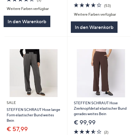
von
Bewertungen
4.2
53
(53)
Weitere Farben verfügbar
5
von
Bewertungen
Weitere Farben verfügbar
5
In den Warenkorb
In den Warenkorb
SALE
STEFFEN SCHRAUT Hose
Zierknopfdetail elastischer Bund
STEFFEN SCHRAUT Hose lange
gerades weites Bein
Form elastischer Bund weites
Bein
€ 99,99
€ 57,99
3.5
2
(2)