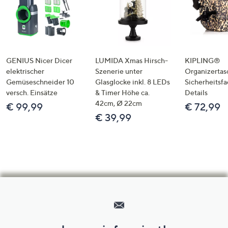
GENIUS Nicer Dicer
LUMIDA Xmas Hirsch-
KIPLING®
elektrischer
Szenerie unter
Organizertas
Gemüseschneider 10
Glasglocke inkl. 8 LEDs
Sicherheitsf
versch. Einsätze
& Timer Höhe ca.
Details
42cm, Ø 22cm
€ 99,99
€ 72,99
€ 39,99
Hilfeseiten,
Service
und