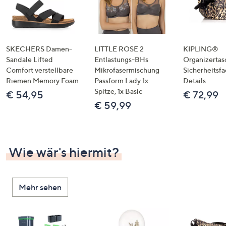
SKECHERS Damen-
LITTLE ROSE 2
KIPLING®
Sandale Lifted
Entlastungs-BHs
Organizertas
Comfort verstellbare
Mikrofasermischung
Sicherheitsf
Riemen Memory Foam
Passform Lady 1x
Details
Spitze, 1x Basic
€ 54,95
€ 72,99
€ 59,99
Wie wär's hiermit?
Mehr sehen