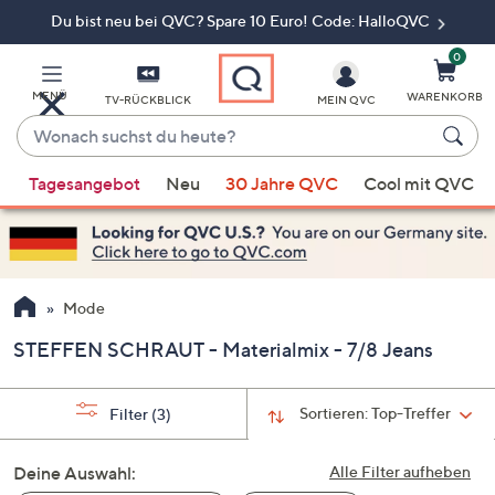
Du bist neu bei QVC? Spare 10 Euro! Code: HalloQVC
Zum
Hauptinhalt
springen
0
MENÜ
WARENKORB
TV-RÜCKBLICK
MEIN QVC
Wonach
suchst
Wenn
du
Tagesangebot
Neu
30 Jahre QVC
Cool mit QVC
Vorschläge
heute?
verfügbar
sind,
verwenden
Sie
Mode
die
STEFFEN SCHRAUT - Materialmix - 7/8 Jeans
Pfeiltasten
nach
oben
Sortieren:
Top-Treffer
Filter
(3)
und
nach
Deine Auswahl:
Alle Filter aufheben
unten