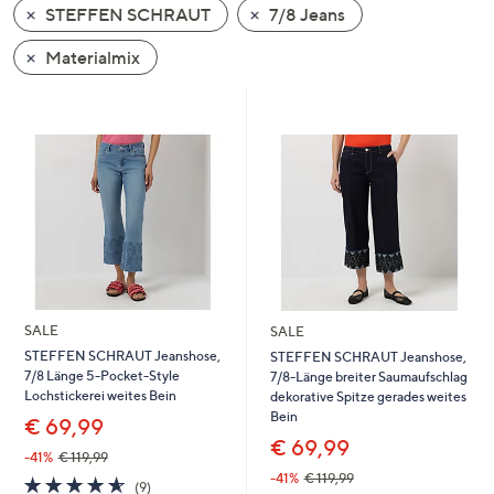
STEFFEN SCHRAUT
7/8 Jeans
oder
wischen
Materialmix
Sie
auf
Touch-
Geräten
nach
links
bzw.
rechts,
um
diese
SALE
SALE
anzuzeigen.
STEFFEN SCHRAUT Jeanshose,
STEFFEN SCHRAUT Jeanshose,
7/8 Länge 5-Pocket-Style
7/8-Länge breiter Saumaufschlag
Lochstickerei weites Bein
dekorative Spitze gerades weites
Bein
€ 69,99
€ 69,99
-41%
€ 119,99
-41%
€ 119,99
4.6
9
(9)