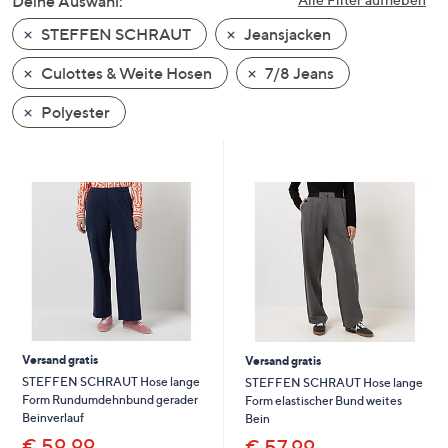
Deine Auswahl:
unten
STEFFEN SCHRAUT
Jeansjacken
oder
wischen
Culottes & Weite Hosen
7/8 Jeans
Sie
auf
Polyester
Touch-
Geräten
nach
links
bzw.
rechts,
um
diese
anzuzeigen.
Versand gratis
Versand gratis
STEFFEN SCHRAUT Hose lange
STEFFEN SCHRAUT Hose lange
Form Rundumdehnbund gerader
Form elastischer Bund weites
Beinverlauf
Bein
€ 59,99
€ 57,99