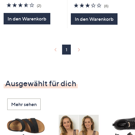
3.5
2
3.2
6
(2)
(6)
von
Bewertungen
von
Bewertungen
5
5
In den Warenkorb
In den Warenkorb
1
Ausgewählt für dich
Mehr sehen