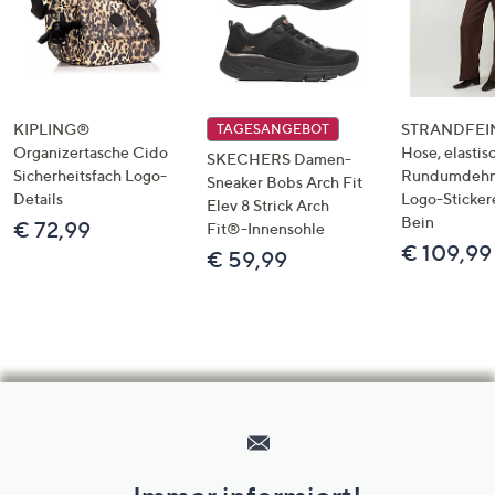
KIPLING®
STRANDFEIN
TAGESANGEBOT
Organizertasche Cido
Hose, elastis
SKECHERS Damen-
Sicherheitsfach Logo-
Rundumdeh
Sneaker Bobs Arch Fit
Details
Logo-Sticker
Elev 8 Strick Arch
Bein
€ 72,99
Fit®-Innensohle
€ 109,99
€ 59,99
Hilfeseiten,
Service
und