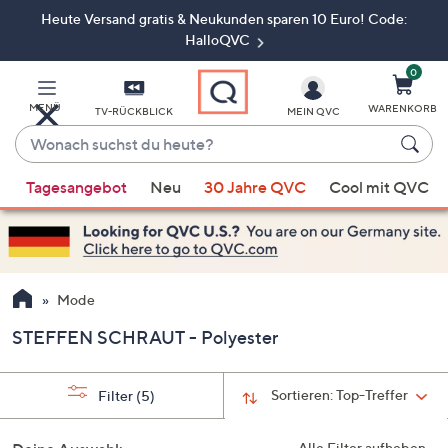
Heute Versand gratis & Neukunden sparen 10 Euro! Code:
Zum
Hauptinhalt
HalloQVC
springen
0
MENÜ
WARENKORB
TV-RÜCKBLICK
MEIN QVC
Wonach
suchst
Wenn
du
Tagesangebot
Neu
30 Jahre QVC
Cool mit QVC
Vorschläge
heute?
verfügbar
sind,
verwenden
Sie
Mode
die
STEFFEN SCHRAUT - Polyester
Pfeiltasten
nach
oben
Sortieren:
Top-Treffer
Filter
(5)
und
nach
Alle Filter aufheben