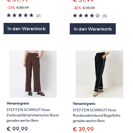
-33%
€ 89,99
-42%
€ 99,99
5.0
2
4.2
5
(2)
(5)
von
Bewertungen
von
Bewertungen
5
5
In den Warenkorb
In den Warenkorb
Versand gratis
Versand gratis
STEFFEN SCHRAUT Hose
STEFFEN SCHRAUT Hose
Zierknopfdetail elastischer Bund
Rundumdehnbund Bügelfalte
gerades weites Bein
gerades weites Bein
€ 99,99
€ 39,99