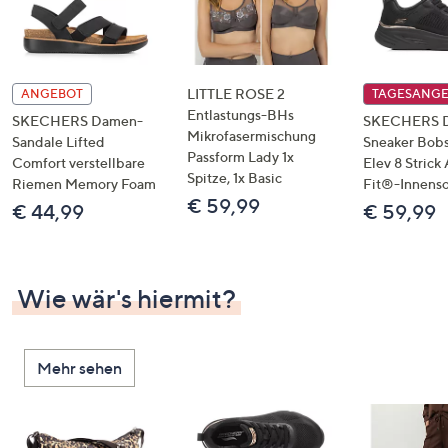
LITTLE ROSE 2
ANGEBOT
TAGESANG
Entlastungs-BHs
SKECHERS Damen-
SKECHERS 
Mikrofasermischung
Sandale Lifted
Sneaker Bobs
Passform Lady 1x
Comfort verstellbare
Elev 8 Strick
Spitze, 1x Basic
Riemen Memory Foam
Fit®-Innens
€ 59,99
€ 44,99
€ 59,99
Wie wär's hiermit?
Mehr sehen