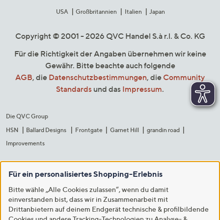
USA
Großbritannien
Italien
Japan
Copyright © 2001 - 2026 QVC Handel S.à r.l. & Co. KG
Für die Richtigkeit der Angaben übernehmen wir keine
Gewähr. Bitte beachte auch folgende
AGB
, die
Datenschutzbestimmungen
, die
Community
Standards
und das
Impressum
.
Die QVC Group
HSN
Ballard Designs
Frontgate
Garnet Hill
grandin road
Improvements
Für ein personalisiertes Shopping-Erlebnis
Bitte wähle „Alle Cookies zulassen“, wenn du damit
einverstanden bist, dass wir in Zusammenarbeit mit
Drittanbietern auf deinem Endgerät technische & profilbildende
Cookies und andere Tracking-Technologien zu Analyse- &