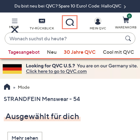
Du bist neu bei QVC? Spare 10 Euro! Code: HalloQVC
Zum
Hauptinhalt
springen
0
MENÜ
WARENKORB
TV-RÜCKBLICK
MEIN QVC
Wonach
suchst
Wenn
du
Tagesangebot
Neu
30 Jahre QVC
Cool mit QVC
Vorschläge
heute?
verfügbar
sind,
verwenden
Sie
Mode
die
STRANDFEIN Menswear - 54
Pfeiltasten
nach
Ausgewählt für dich
oben
und
nach
Mehr sehen
unten