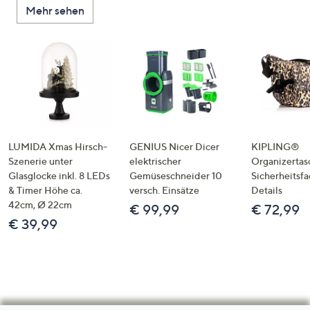
Mehr sehen
LUMIDA Xmas Hirsch-
GENIUS Nicer Dicer
KIPLING®
Szenerie unter
elektrischer
Organizertas
Glasglocke inkl. 8 LEDs
Gemüseschneider 10
Sicherheitsf
& Timer Höhe ca.
versch. Einsätze
Details
42cm, Ø 22cm
€ 99,99
€ 72,99
€ 39,99