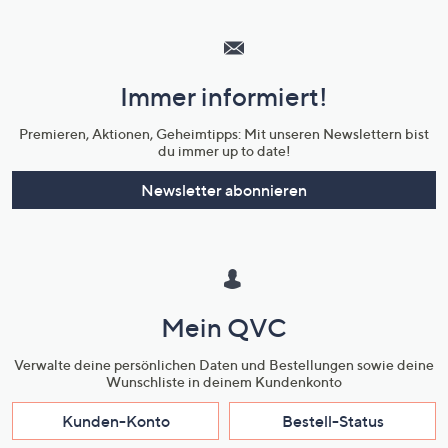
Hilfeseiten,
Service
und
Immer informiert!
Unternehmensinformationen
Premieren, Aktionen, Geheimtipps: Mit unseren Newslettern bist
du immer up to date!
Newsletter abonnieren
Mein QVC
Verwalte deine persönlichen Daten und Bestellungen sowie deine
Wunschliste in deinem Kundenkonto
Kunden-Konto
Bestell-Status