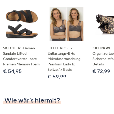
oder
wischen
Sie
auf
Touch-
Geräten
nach
links
SKECHERS Damen-
LITTLE ROSE 2
KIPLING®
bzw.
Sandale Lifted
Entlastungs-BHs
Organizertas
Comfort verstellbare
Mikrofasermischung
Sicherheitsf
rechts,
Riemen Memory Foam
Passform Lady 1x
Details
um
Spitze, 1x Basic
€ 54,95
€ 72,99
diese
€ 59,99
anzuzeigen.
Wie wär's hiermit?