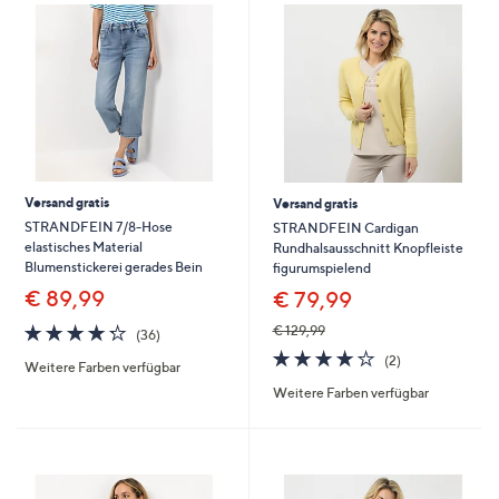
Versand gratis
Versand gratis
STRANDFEIN 7/8-Hose
STRANDFEIN Cardigan
elastisches Material
Rundhalsausschnitt Knopfleiste
Blumenstickerei gerades Bein
figurumspielend
€ 89,99
€ 79,99
4.2
36
€ 129,99
(36)
von
Bewertungen
4.0
2
(2)
Weitere Farben verfügbar
5
von
Bewertungen
Weitere Farben verfügbar
5