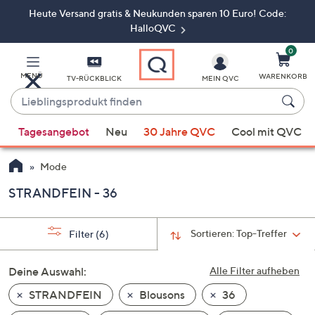
Heute Versand gratis & Neukunden sparen 10 Euro! Code:
Zum
Hauptinhalt
HalloQVC
springen
0
MENÜ
WARENKORB
TV-RÜCKBLICK
MEIN QVC
Lieblingsprodukt
finden
Wenn
Tagesangebot
Neu
30 Jahre QVC
Cool mit QVC
Vorschläge
verfügbar
Mode
sind,
verwenden
STRANDFEIN - 36
Sie
die
Sortieren:
Top-Treffer
Filter
(6)
Pfeiltasten
nach
Deine Auswahl:
Alle Filter aufheben
oben
und
STRANDFEIN
Blousons
36
nach