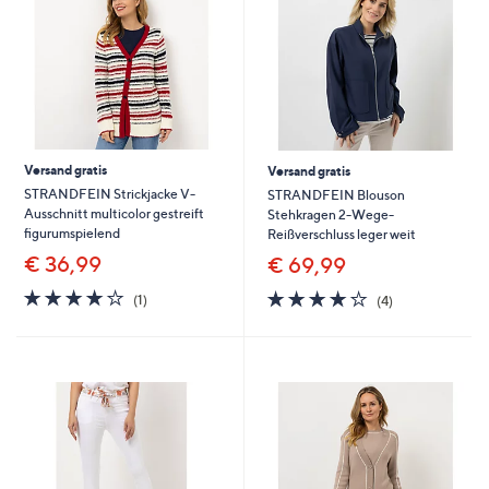
Versand gratis
Versand gratis
STRANDFEIN Strickjacke V-
STRANDFEIN Blouson
Ausschnitt multicolor gestreift
Stehkragen 2-Wege-
figurumspielend
Reißverschluss leger weit
€ 36,99
€ 69,99
4.0
1
3.8
4
(1)
(4)
von
Bewertungen
von
Bewertungen
5
5