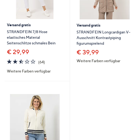
Versand gratis
Versand gratis
STRANDFEIN 7/8 Hose
STRANDFEIN Longcardigan V-
elastisches Material
Ausschnitt Kontrastpiping
Seitenschlitze schmales Bein
figurumspielend
€ 29,99
€ 39,99
2.5
64
Weitere Farben verfügbar
(64)
von
Bewertungen
Weitere Farben verfügbar
5