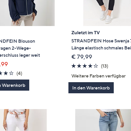
Zuletzt im TV
STRANDFEIN Hose Swenja 
NDFEIN Blouson
Länge elastisch schmales Be
ragen 2-Wege-
rschluss leger weit
€ 79,99
,99
3.6
13
(13)
von
Bewertun
3.8
4
(4)
Weitere Farben verfügbar
5
von
Bewertungen
n Warenkorb
5
In den Warenkorb