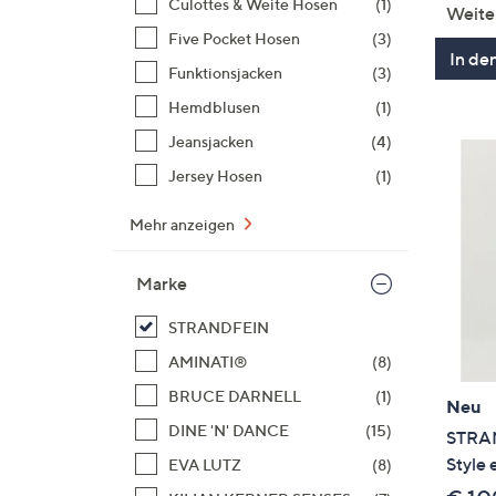
Culottes & Weite Hosen
(1)
Weite
Five Pocket Hosen
(3)
In de
Funktionsjacken
(3)
Hemdblusen
(1)
Jeansjacken
(4)
Jersey Hosen
(1)
Mehr anzeigen
Marke
STRANDFEIN
AMINATI®
(8)
BRUCE DARNELL
(1)
Neu
DINE 'N' DANCE
(15)
STRAN
Style 
EVA LUTZ
(8)