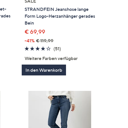
SALE
et-
STRANDFEIN Jeanshose lange
erades
Form Logo-Herzanhänger gerades
Bein
€ 69,99
-41%
€ 119,99
4.1
51
(51)
gen
von
Bewertungen
Weitere Farben verfügbar
5
In den Warenkorb