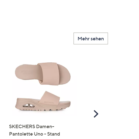
Mehr sehen
Scroll
Right
SKECHERS Damen-
JERYMOOD HOMEWEA
Pantolette Uno - Stand
Tops Mikrofaser Seitensc