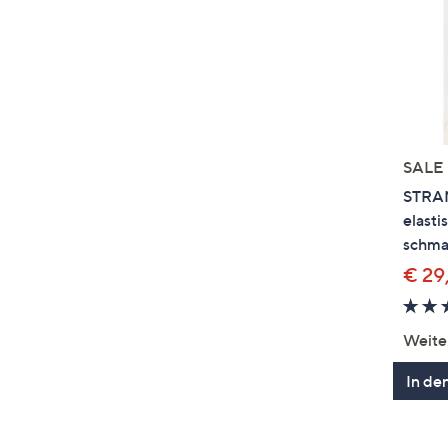
SALE
STRAN
elasti
schma
€ 29
Weite
In de