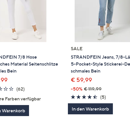
SALE
DFEIN 7/8 Hose
STRANDFEIN Jeans, 7/8-L
sches Material Seitenschlitze
5-Pocket-Style Stickerei-De
les Bein
schmales Bein
,99
€ 59,99
2.5
62
(62)
-50%
€ 119,99
von
Bewertungen
4.4
5
(5)
re Farben verfügbar
5
von
Bewertung
In den Warenkorb
n Warenkorb
5