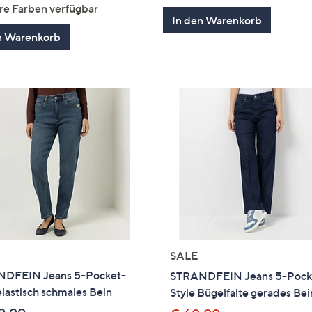
von
Bewertungen
5
re Farben verfügbar
5
In den Warenkorb
n Warenkorb
SALE
DFEIN Jeans 5-Pocket-
STRANDFEIN Jeans 5-Pock
elastisch schmales Bein
Style Bügelfalte gerades Bei