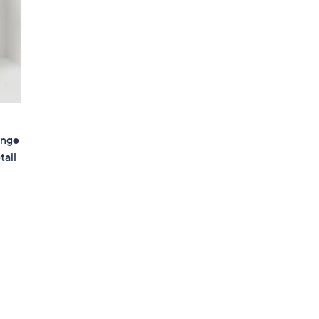
änge
tail
en