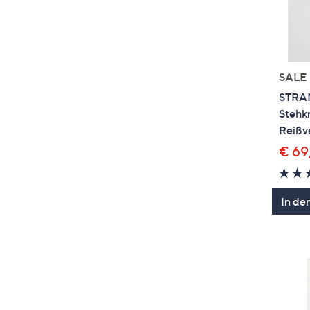
SALE
STRA
Stehk
Reißve
€ 69
In de