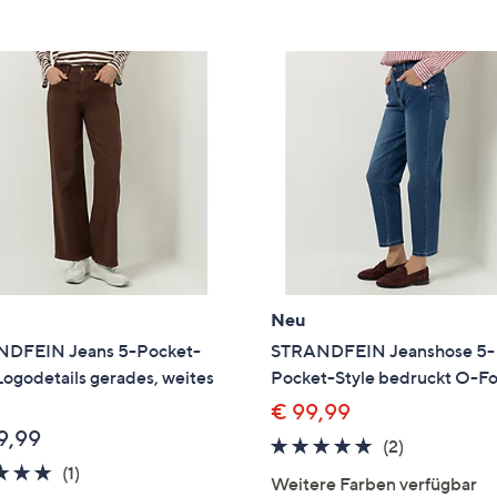
e
f
ouch-
eräten
ach
nks
zw.
chts,
m
ese
zuzeigen.
Neu
DFEIN Jeans 5-Pocket-
STRANDFEIN Jeanshose 5-
Logodetails gerades, weites
Pocket-Style bedruckt O-F
€ 99,99
9,99
5.0
2
(2)
5.0
1
von
Bewertung
(1)
Weitere Farben verfügbar