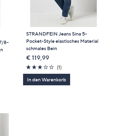
STRANDFEIN Jeans Sina 5-
Pocket-Style elastisches Material
7/8-
schmales Bein
in
€ 119,99
3.0
1
(1)
von
Bewertungen
gen
In den Warenkorb
5