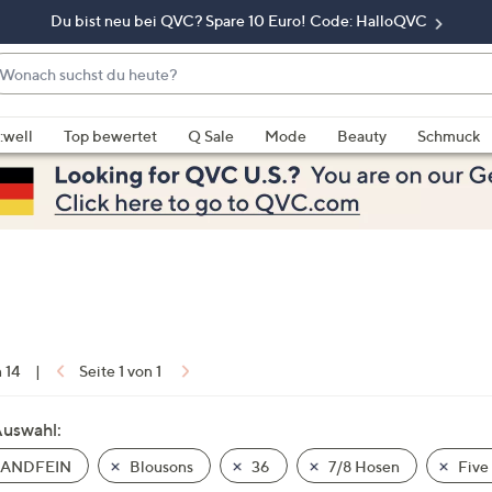
Du bist neu bei QVC? Spare 10 Euro! Code: HalloQVC
onach
chst
enn
u
rschläge
:well
Top bewertet
Q Sale
Mode
Beauty
Schmuck
eute?
rfügbar
nd,
erwenden
e
e
eiltasten
ach
ben
nd
n 14
|
Seite 1 von 1
ach
nten
Auswahl:
der
ANDFEIN
Blousons
36
7/8 Hosen
Five
ischen