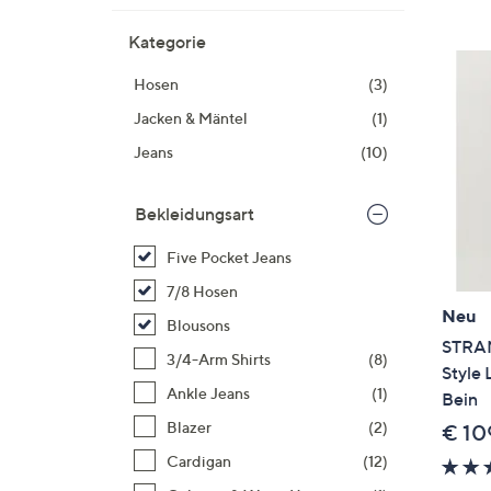
Si
au
Kategorie
T
Hosen
(3)
G
n
Jacken & Mäntel
(1)
li
Jeans
(10)
b
re
Bekleidungsart
u
di
Five Pocket Jeans
an
7/8 Hosen
Neu
Blousons
STRAN
3/4-Arm Shirts
(8)
Style 
Ankle Jeans
(1)
Bein
Blazer
(2)
€ 10
Cardigan
(12)