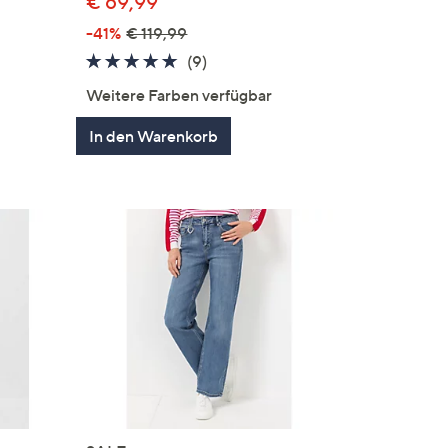
€ 69,99
-41%
€ 119,99
4.7
9
(9)
von
Bewertungen
en
Weitere Farben verfügbar
5
In den Warenkorb