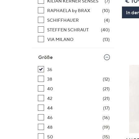
€ 10
KILIAN KERNER SENSES
(7)
RAPHAELA by BRAX
(10)
In de
SCHIFFHAUER
(4)
STEFFEN SCHRAUT
(40)
VIA MILANO
(13)
Größe
36
38
(12)
40
(21)
42
(21)
44
(17)
46
(16)
48
(19)
50
(15)