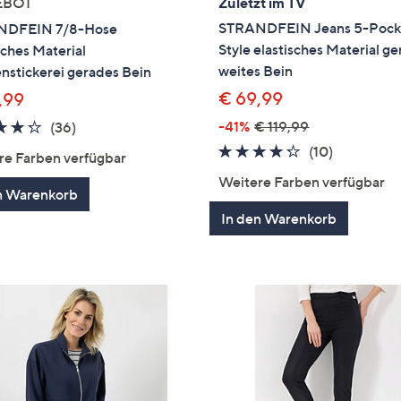
EBOT
Zuletzt im TV
STRANDFEIN Jeans 5-Pock
NDFEIN 7/8-Hose
Style elastisches Material g
sches Material
weites Bein
nstickerei gerades Bein
€ 69,99
,99
4.2
36
-41%
€ 119,99
(36)
von
Bewertungen
4.2
10
(10)
re Farben verfügbar
5
von
Bewertun
Weitere Farben verfügbar
5
n Warenkorb
In den Warenkorb