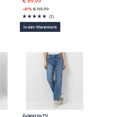
€ 69,99
-41%
€ 119,99
5.0
2
(2)
von
Bewertungen
In den Warenkorb
en
5
Zuletzt im TV