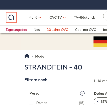
Zum
Hauptinhalt
springen
W
Menü
QVC TV
TV-Rückblick
su
W
d
Vo
Tagesangebot
Neu
30 Jahre QVC
Cool mit QVC
be
h
ve
QLINARISCH
Technik
si
v
Si
Mode
di
Pf
STRANDFEIN - 40
n
o
Filtern nach:
u
1 - 16 vo
n
Zur
u
Person
Deine 
Produktliste
o
springen
STR
Damen
(15)
w