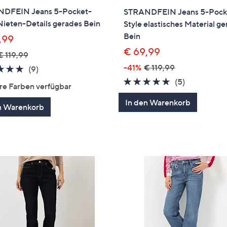
DFEIN Jeans 5-Pocket-
STRANDFEIN Jeans 5-Pock
Nieten-Details gerades Bein
Style elastisches Material g
Bein
,99
€ 69,99
€ 119,99
-41%
€ 119,99
4.7
9
(9)
von
Bewertungen
4.6
5
(5)
re Farben verfügbar
5
von
Bewertung
In den Warenkorb
5
n Warenkorb