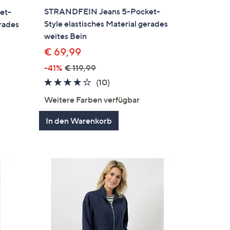
STRANDFEIN Jeans 5-Pocket-
et-
Style elastisches Material gerades
erades
weites Bein
€ 69,99
-41%
€ 119,99
4.2
10
(10)
von
Bewertungen
en
Weitere Farben verfügbar
5
In den Warenkorb