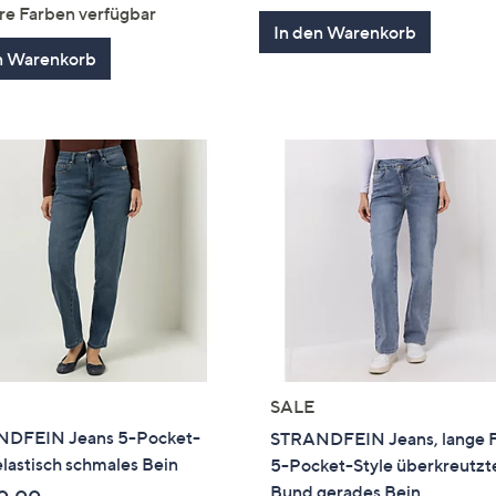
von
Bewertungen
5
re Farben verfügbar
5
In den Warenkorb
n Warenkorb
SALE
DFEIN Jeans 5-Pocket-
STRANDFEIN Jeans, lange 
elastisch schmales Bein
5-Pocket-Style überkreutzt
Bund gerades Bein