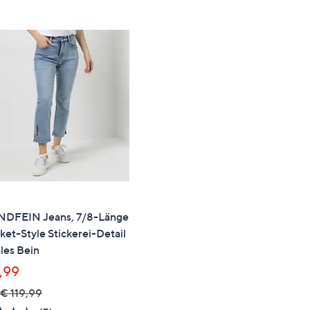
DFEIN Jeans, 7/8-Länge
et-Style Stickerei-Detail
les Bein
,99
€ 119,99