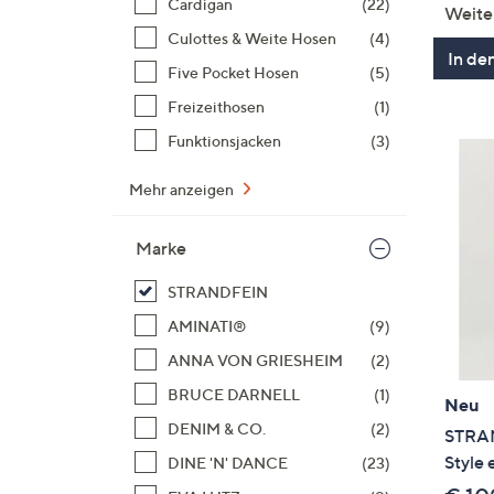
Cardigan
(22)
Weite
Culottes & Weite Hosen
(4)
In de
Five Pocket Hosen
(5)
Freizeithosen
(1)
Funktionsjacken
(3)
Mehr anzeigen
Marke
STRANDFEIN
AMINATI®
(9)
ANNA VON GRIESHEIM
(2)
BRUCE DARNELL
(1)
Neu
DENIM & CO.
(2)
STRAN
Style 
DINE 'N' DANCE
(23)