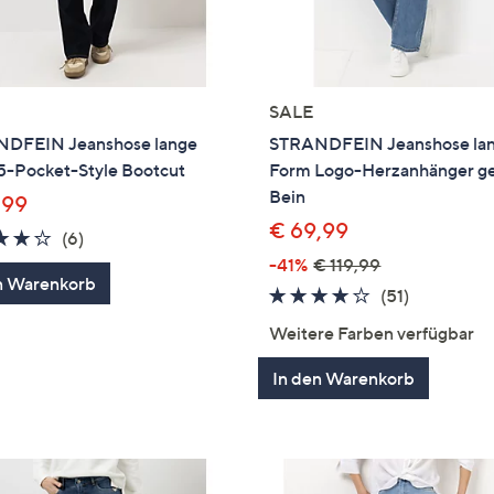
SALE
DFEIN Jeanshose lange
STRANDFEIN Jeanshose la
5-Pocket-Style Bootcut
Form Logo-Herzanhänger g
Bein
,99
€ 69,99
4.2
6
(6)
von
Bewertungen
-41%
€ 119,99
n Warenkorb
5
4.1
51
(51)
von
Bewertun
Weitere Farben verfügbar
5
In den Warenkorb