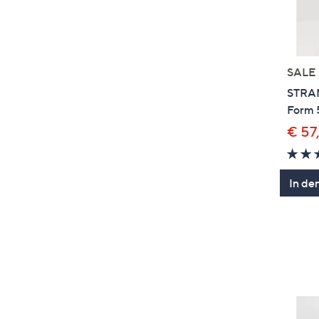
SALE
STRAN
Form 
€ 57
In de