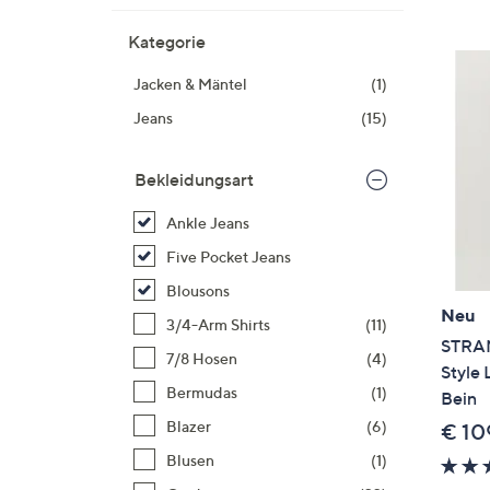
Si
au
Kategorie
T
Jacken & Mäntel
(1)
G
n
Jeans
(15)
li
b
Bekleidungsart
re
u
Ankle Jeans
di
Five Pocket Jeans
an
Blousons
Neu
3/4-Arm Shirts
(11)
STRAN
7/8 Hosen
(4)
Style 
Bermudas
(1)
Bein
Blazer
(6)
€ 10
Blusen
(1)