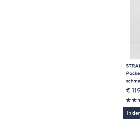
STRAN
Pocket
schma
€ 11
In de