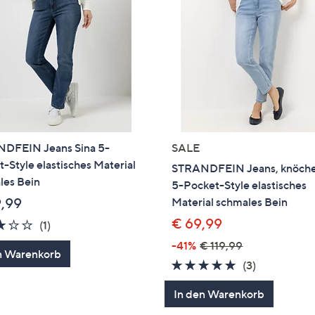
DFEIN Jeans Sina 5-
SALE
-Style elastisches Material
STRANDFEIN Jeans, knöche
les Bein
5-Pocket-Style elastisches
9,99
Material schmales Bein
€ 69,99
3.0
1
(1)
von
Bewertungen
-41%
€ 119,99
n Warenkorb
5
4.7
3
(3)
von
Bewertung
In den Warenkorb
5