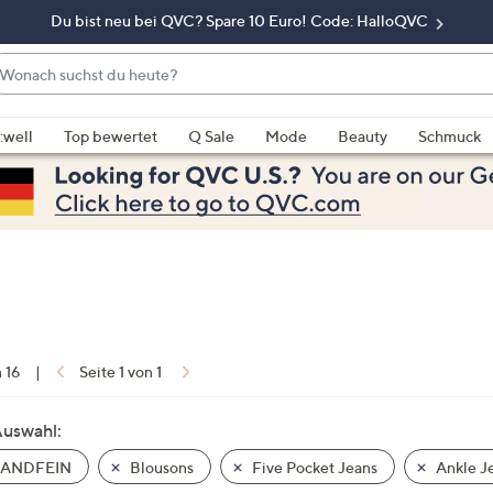
Du bist neu bei QVC? Spare 10 Euro! Code: HalloQVC
onach
chst
enn
u
rschläge
:well
Top bewertet
Q Sale
Mode
Beauty
Schmuck
eute?
rfügbar
nd,
erwenden
e
e
eiltasten
ach
ben
nd
n 16
|
Seite 1 von 1
ach
nten
Auswahl:
der
ANDFEIN
Blousons
Five Pocket Jeans
Ankle J
ischen