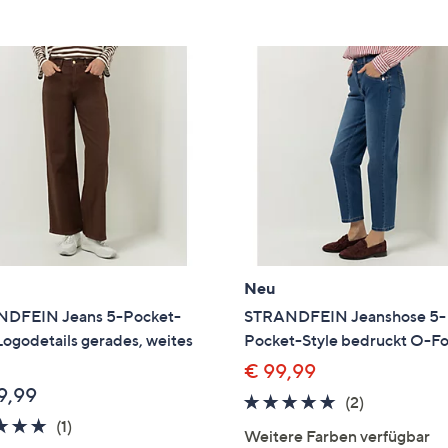
e
f
ouch-
eräten
ach
nks
zw.
chts,
m
ese
zuzeigen.
Neu
DFEIN Jeans 5-Pocket-
STRANDFEIN Jeanshose 5-
Logodetails gerades, weites
Pocket-Style bedruckt O-F
€ 99,99
9,99
5.0
2
(2)
5.0
1
von
Bewertung
(1)
Weitere Farben verfügbar