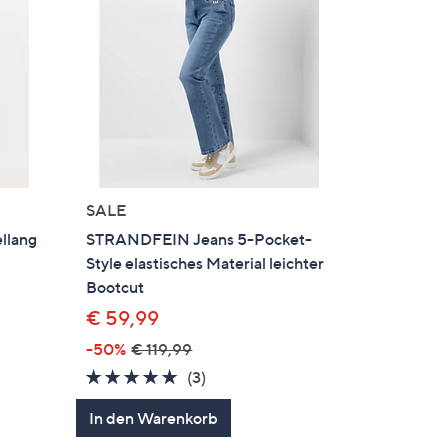
SALE
llang
STRANDFEIN Jeans 5-Pocket-
Style elastisches Material leichter
Bootcut
€ 59,99
-50%
€ 119,99
4.7
3
(3)
en
von
Bewertungen
In den Warenkorb
5