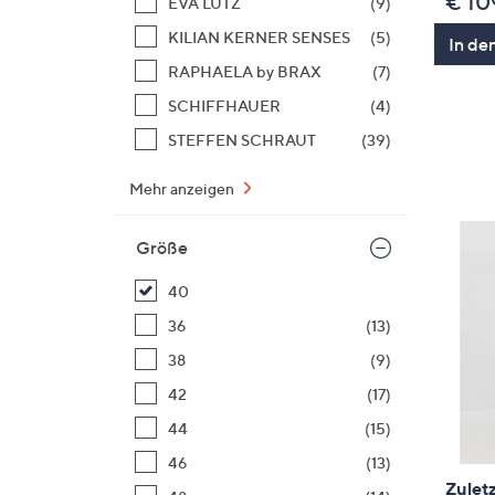
€ 10
EVA LUTZ
(9)
KILIAN KERNER SENSES
(5)
In de
RAPHAELA by BRAX
(7)
SCHIFFHAUER
(4)
STEFFEN SCHRAUT
(39)
Mehr anzeigen
Größe
40
36
(13)
38
(9)
42
(17)
44
(15)
46
(13)
Zuletz