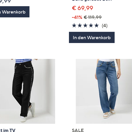
9,99
€ 69,99
n Warenkorb
-41%
€ 119,99
5.0
4
(4)
von
Bewertung
In den Warenkorb
5
t im TV
SALE