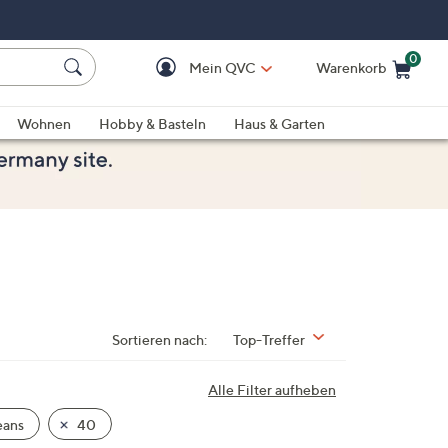
0
Mein QVC
Warenkorb
Einkaufswagen ist le
Wohnen
Hobby & Basteln
Haus & Garten
Sortieren nach:
Top-Treffer
Alle Filter aufheben
eans
40