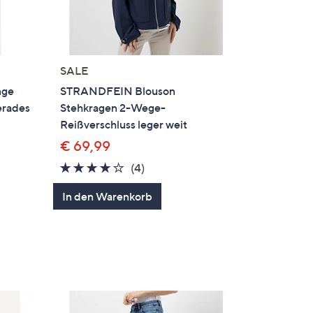
SALE
nge
STRANDFEIN Blouson
erades
Stehkragen 2-Wege-
Reißverschluss leger weit
€ 69,99
3.8
4
(4)
von
Bewertungen
In den Warenkorb
5
gen