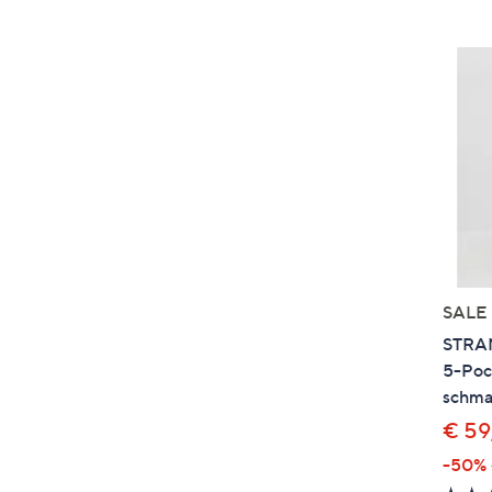
SALE
STRAN
5-Pock
schma
€ 59
-50%