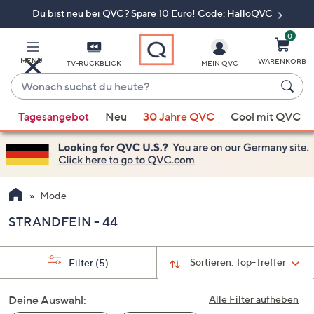
Du bist neu bei QVC? Spare 10 Euro! Code: HalloQVC
Zum
Hauptinhalt
springen
0
MENÜ
WARENKORB
TV-RÜCKBLICK
MEIN QVC
Wonach
suchst
Wenn
du
Tagesangebot
Neu
30 Jahre QVC
Cool mit QVC
Vorschläge
heute?
verfügbar
sind,
verwenden
Sie
Mode
die
STRANDFEIN - 44
Pfeiltasten
nach
oben
Sortieren:
Top-Treffer
Filter
(5)
und
nach
Deine Auswahl:
Alle Filter aufheben
unten