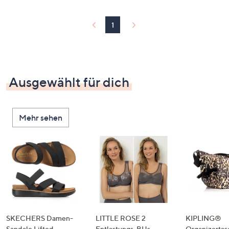
1
Ausgewählt für dich
Mehr sehen
SKECHERS Damen-
LITTLE ROSE 2
KIPLING®
Sandale Lifted
Entlastungs-BHs
Organizertas