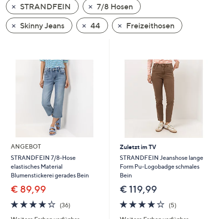
STRANDFEIN
7/8 Hosen
oder
wischen
Skinny Jeans
44
Freizeithosen
Sie
auf
Touch-
Geräten
nach
links
bzw.
rechts,
um
diese
ANGEBOT
Zuletzt im TV
anzuzeigen.
STRANDFEIN Jeanshose lange
STRANDFEIN 7/8-Hose
Form Pu-Logobadge schmales
elastisches Material
Bein
Blumenstickerei gerades Bein
€ 119,99
€ 89,99
3.8
5
4.2
36
(5)
(36)
von
Bewertungen
von
Bewertungen