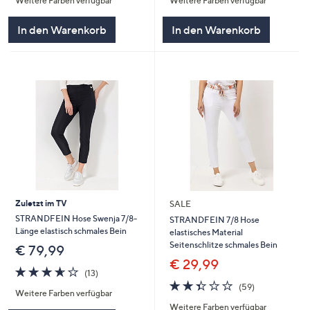
Weitere Farben verfügbar
Weitere Farben verfügbar
5
5
In den Warenkorb
In den Warenkorb
Zuletzt im TV
SALE
STRANDFEIN Hose Swenja 7/8-
STRANDFEIN 7/8 Hose
Länge elastisch schmales Bein
elastisches Material
Seitenschlitze schmales Bein
€ 79,99
€ 29,99
3.6
13
(13)
von
Bewertungen
2.3
59
(59)
Weitere Farben verfügbar
5
von
Bewertungen
Weitere Farben verfügbar
5