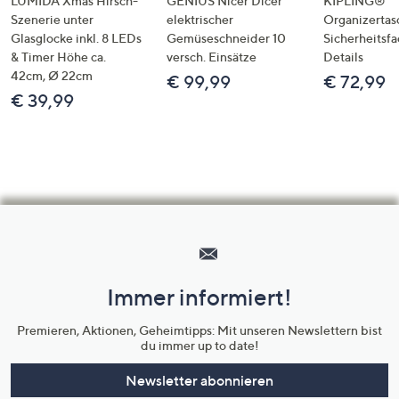
LUMIDA Xmas Hirsch-
GENIUS Nicer Dicer
KIPLING®
Szenerie unter
elektrischer
Organizertas
Glasglocke inkl. 8 LEDs
Gemüseschneider 10
Sicherheitsf
& Timer Höhe ca.
versch. Einsätze
Details
42cm, Ø 22cm
€ 99,99
€ 72,99
€ 39,99
Hilfeseiten,
Service
und
Immer informiert!
Unternehmensinformationen
Premieren, Aktionen, Geheimtipps: Mit unseren Newslettern bist
du immer up to date!
Newsletter abonnieren