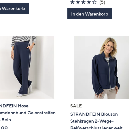
5
4.0
5
(5)
n Warenkorb
von
Bewertung
In den Warenkorb
5
NDFEIN Hose
SALE
mdehnbund Galonstreifen
STRANDFEIN Blouson
 Bein
Stehkragen 2-Wege-
,99
Reißverschluss leger weit