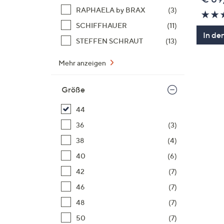
RAPHAELA by BRAX
(3)
SCHIFFHAUER
(11)
In de
STEFFEN SCHRAUT
(13)
Mehr anzeigen
Größe
44
36
(3)
38
(4)
40
(6)
42
(7)
46
(7)
48
(7)
50
(7)