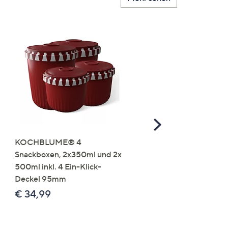
Scroll
Right
KOCHBLUME® 4
you:ly Pure Protein Limo
Snackboxen, 2x350ml und 2x
Lysin 575g für 25 Portio
500ml inkl. 4 Ein-Klick-
€ 49,99
Deckel 95mm
€ 86,94 /1 kg
€ 34,99