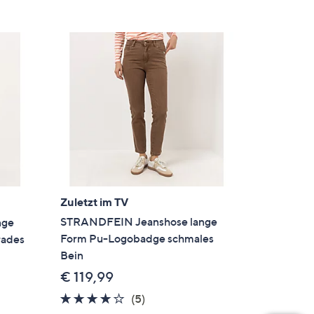
Zuletzt im TV
STRANDFEIN Jeanshose lange
nge
Form Pu-Logobadge schmales
rades
Bein
€ 119,99
3.8
5
(5)