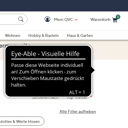
0
Mein QVC
Warenkorb
Einkaufswagen ist le
Wohnen
Hobby & Basteln
Haus & Garten
Sortieren nach:
Top-Treffer
Alle Filter aufheben
lottes & Weite Hosen