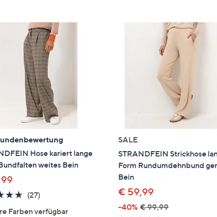
e
f
ouch-
eräten
ach
nks
zw.
chts,
m
ese
zuzeigen.
Kundenbewertung
SALE
DFEIN Hose kariert lange
STRANDFEIN Strickhose la
Bundfalten weites Bein
Form Rundumdehnbund ge
Bein
,99
€ 59,99
4.6
27
(27)
von
Bewertungen
-40%
€ 99,99
re Farben verfügbar