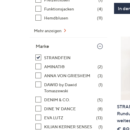
In de
Funktionsjacken
(4)
Hemdblusen
(11)
Mehr anzeigen
Marke
STRANDFEIN
AMINATI®
(2)
ANNA VON GRIESHEIM
(3)
DAWID by Dawid
(1)
Tomaszewski
DENIM & CO.
(5)
STRA
DINE 'N' DANCE
(8)
Rundu
EVA LUTZ
(13)
weites
KILIAN KERNER SENSES
(1)
€ 89