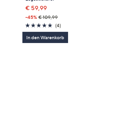
€ 59,99
-45%
€ 109,99
en
5.0
4
(4)
von
Bewertungen
In den Warenkorb
5