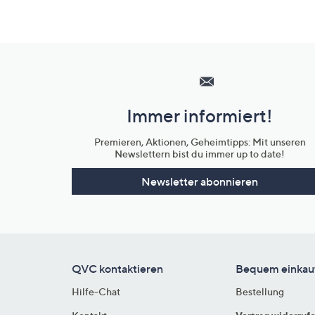
Hilfeseiten,
Service
und
Immer informiert!
Unternehmensinformationen
Premieren, Aktionen, Geheimtipps: Mit unseren
Newslettern bist du immer up to date!
Newsletter abonnieren
QVC kontaktieren
Bequem einkau
Hilfe-Chat
Bestellung