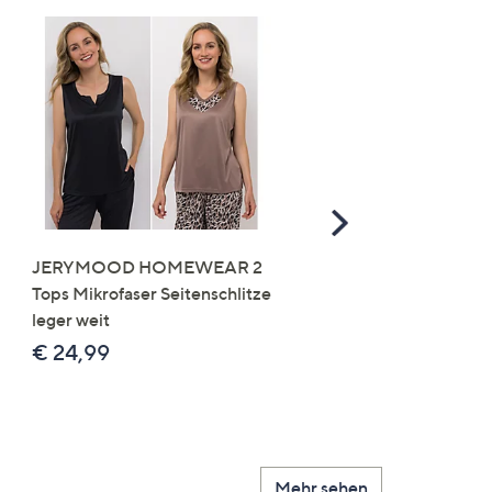
Scroll
Right
JERYMOOD HOMEWEAR 2
LITTLE ROSE 5 Maxislip
Tops Mikrofaser Seitenschlitze
Mikrofaser 3x Stickereide
leger weit
2x uni
€ 24,99
€ 49,99
Mehr sehen