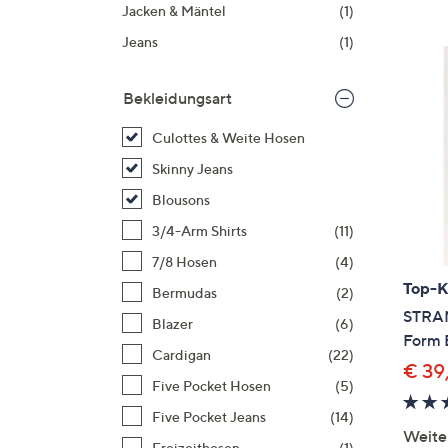
Si
Jacken & Mäntel
(1)
au
Jeans
(1)
T
G
Bekleidungsart
n
li
Culottes & Weite Hosen
b
Skinny Jeans
re
Blousons
u
di
3/4-Arm Shirts
(11)
an
7/8 Hosen
(4)
Top-
Bermudas
(2)
STRAN
Blazer
(6)
Form 
Cardigan
(22)
€ 39
Five Pocket Hosen
(5)
Five Pocket Jeans
(14)
Weite
Freizeithosen
(1)