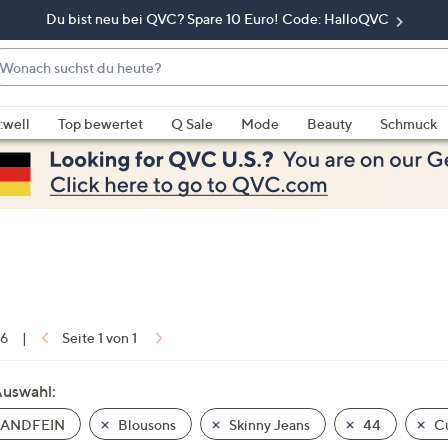
Du bist neu bei QVC? Spare 10 Euro! Code: HalloQVC
onach
chst
enn
u
rschläge
:well
Top bewertet
Q Sale
Mode
Beauty
Schmuck
eute?
rfügbar
nd,
erwenden
e
e
eiltasten
ach
ben
nd
 6
|
Seite 1 von 1
ach
nten
Auswahl:
der
ANDFEIN
Blousons
Skinny Jeans
44
Cu
ischen