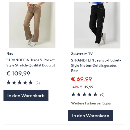
Neu
Zuletzt im TV
STRANDFEIN Jeans 5-Pocket-
STRANDFEIN Jeans 5-Pocket-
Style Stretch-Qualität Bootcut
Style Nieten-Details gerades
Bein
€ 109,99
€ 69,99
5.0
2
(2)
von
Bewertungen
-41%
€ 119,99
5
4.7
9
(9)
In den Warenkorb
von
Bewertungen
Weitere Farben verfügbar
5
In den Warenkorb