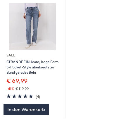
SALE
STRANDFEIN Jeans, lange Form
5-Pocket-Style überkreutzter
Bund gerades Bein
€ 69,99
-41%
€ 119,99
5.0
4
(4)
von
Bewertungen
5
In den Warenkorb