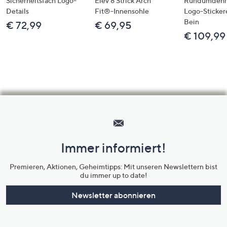
Sicherheitsfach Logo-
Elev 8 Strick Arch
Rundumdeh
Details
Fit®-Innensohle
Logo-Sticker
Bein
€ 72,99
€ 69,95
€ 109,99
Hilfeseiten,
Service
und
Immer informiert!
Unternehmensinformationen
Premieren, Aktionen, Geheimtipps: Mit unseren Newslettern bist
du immer up to date!
Newsletter abonnieren