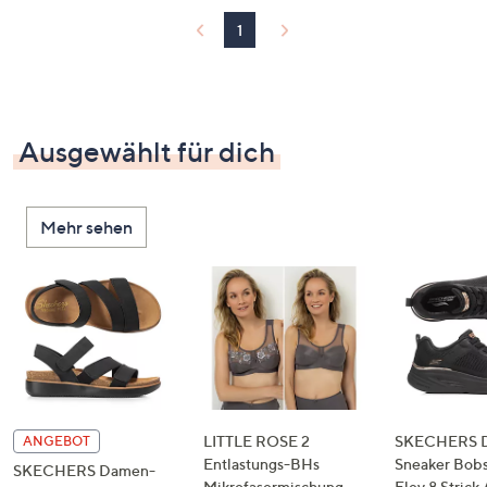
1
Ausgewählt für dich
Mehr sehen
LITTLE ROSE 2
SKECHERS 
ANGEBOT
Entlastungs-BHs
Sneaker Bobs
SKECHERS Damen-
Mikrofasermischung
Elev 8 Strick