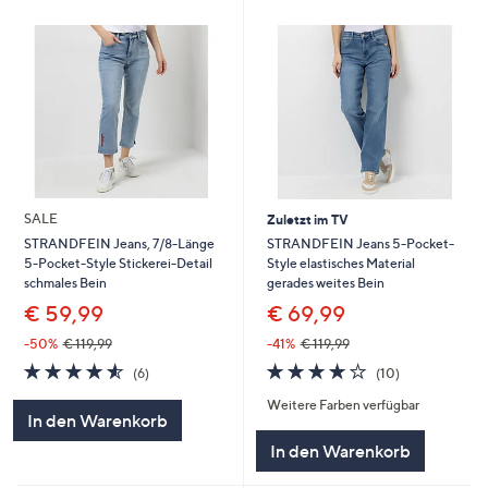
SALE
Zuletzt im TV
STRANDFEIN Jeans 5-Pocket-
STRANDFEIN Jeans, 7/8-Länge
Style elastisches Material
5-Pocket-Style Stickerei-Detail
gerades weites Bein
schmales Bein
€ 69,99
€ 59,99
-41%
€ 119,99
-50%
€ 119,99
4.2
10
4.5
6
(10)
(6)
von
Bewertungen
von
Bewertungen
Weitere Farben verfügbar
5
5
In den Warenkorb
In den Warenkorb