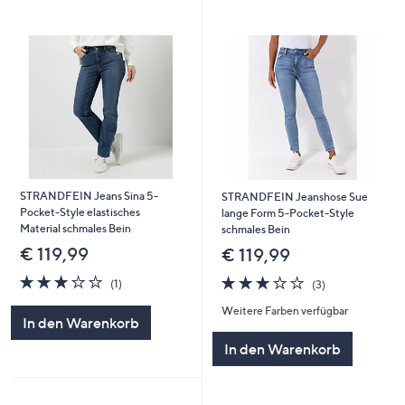
STRANDFEIN Jeans Sina 5-
STRANDFEIN Jeanshose Sue
Pocket-Style elastisches
lange Form 5-Pocket-Style
Material schmales Bein
schmales Bein
€ 119,99
€ 119,99
3.0
1
3.0
3
(1)
(3)
von
Bewertungen
von
Bewertungen
Weitere Farben verfügbar
5
5
In den Warenkorb
In den Warenkorb