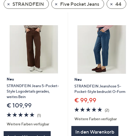
STRANDFEIN
Five Pocket Jeans
44
oder
wischen
Sie
auf
Touch-
Geräten
nach
links
bzw.
rechts,
um
Neu
Neu
diese
STRANDFEIN Jeans 5-Pocket-
STRANDFEIN Jeanshose 5-
Style Logodetails gerades,
Pocket-Style bedruckt O-Form
anzuzeigen.
weites Bein
€ 99,99
€ 109,99
5.0
2
(2)
5.0
1
von
Bewertungen
(1)
Weitere Farben verfügbar
von
Bewertungen
5
Weitere Farben verfügbar
5
In den Warenkorb