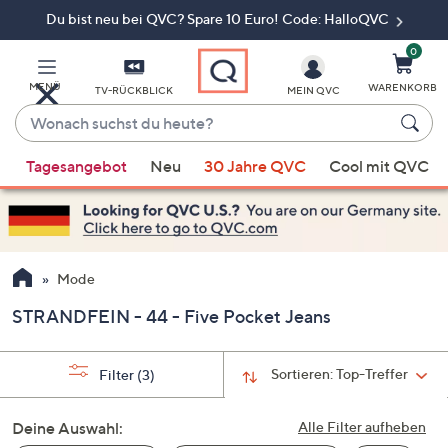
Du bist neu bei QVC? Spare 10 Euro! Code: HalloQVC
Zum
Hauptinhalt
springen
0
MENÜ
WARENKORB
TV-RÜCKBLICK
MEIN QVC
Wonach
suchst
Wenn
du
Tagesangebot
Neu
30 Jahre QVC
Cool mit QVC
Vorschläge
heute?
verfügbar
sind,
verwenden
Sie
Mode
die
STRANDFEIN - 44 - Five Pocket Jeans
Pfeiltasten
nach
oben
Sortieren:
Top-Treffer
Filter
(3)
und
nach
Deine Auswahl:
Alle Filter aufheben
unten