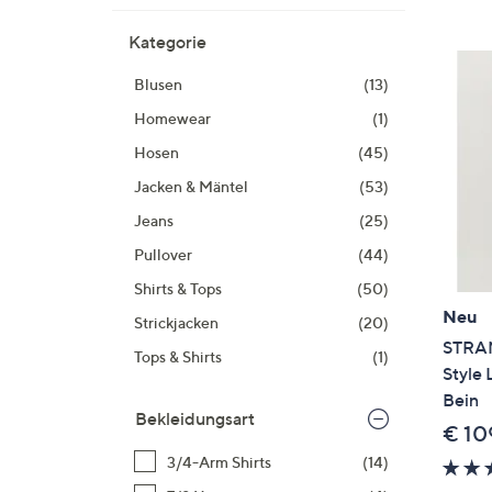
Si
au
Kategorie
T
Blusen
(13)
G
n
Homewear
(1)
li
Hosen
(45)
b
Jacken & Mäntel
(53)
re
u
Jeans
(25)
di
Pullover
(44)
an
Shirts & Tops
(50)
Neu
Strickjacken
(20)
STRAN
Tops & Shirts
(1)
Style 
Bein
Bekleidungsart
€ 10
3/4-Arm Shirts
(14)