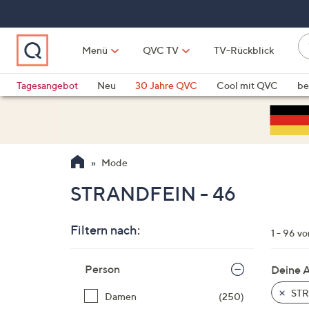
Zum
Hauptinhalt
springen
W
Menü
QVC TV
TV-Rückblick
su
W
d
Vo
Tagesangebot
Neu
30 Jahre QVC
Cool mit QVC
be
h
ve
QLINARISCH
Technik
si
v
Si
Mode
di
Pf
STRANDFEIN - 46
n
o
Filtern nach:
u
1 - 96 v
n
Zur
u
Person
Deine 
Produktliste
o
springen
STR
Damen
(250)
w