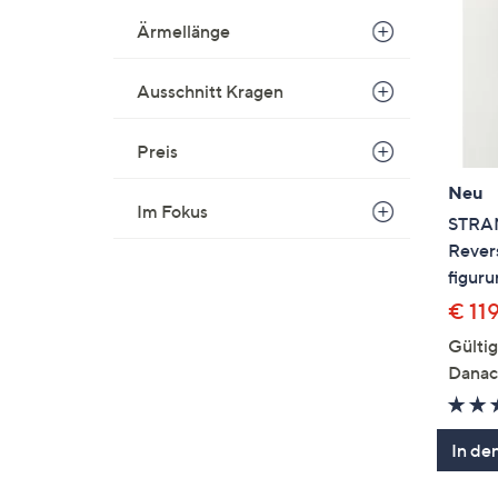
Ärmellänge
Ausschnitt Kragen
Preis
Neu
Im Fokus
STRAN
Rever
figur
€ 11
Gülti
Danac
In de