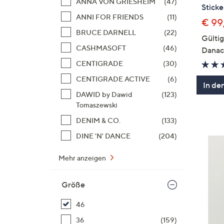
ANNA VON GRIESHEIM
(47)
Sticke
ANNI FOR FRIENDS
(11)
€ 99
BRUCE DARNELL
(22)
Gülti
CASHMASOFT
(46)
Danac
CENTIGRADE
(30)
CENTIGRADE ACTIVE
(6)
In de
DAWID by Dawid
(123)
Tomaszewski
DENIM & CO.
(133)
DINE 'N' DANCE
(204)
Mehr anzeigen
Größe
46
36
(159)