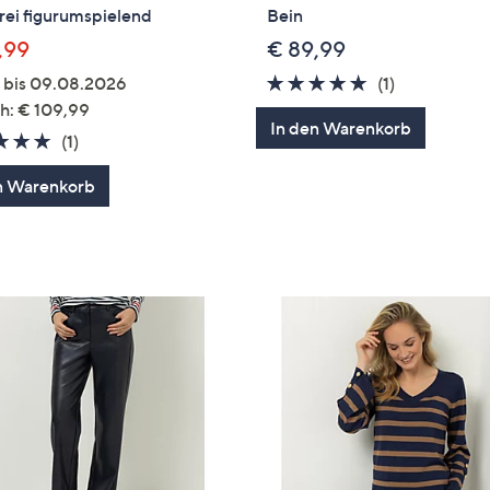
rei figurumspielend
Bein
,99
€ 89,99
5.0
1
g bis 09.08.2026
(1)
von
Bewertung
h: € 109,99
In den Warenkorb
5
5.0
1
(1)
von
Bewertungen
n Warenkorb
5