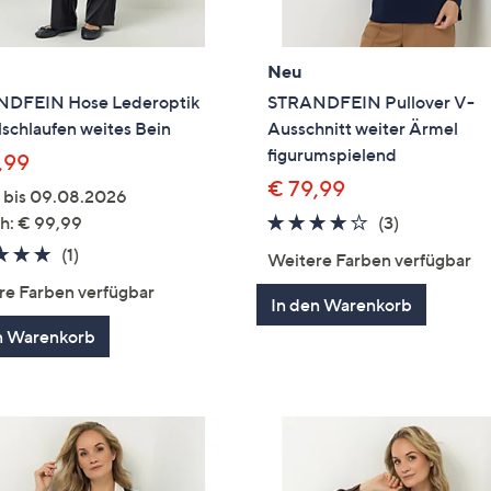
Neu
DFEIN Hose Lederoptik
STRANDFEIN Pullover V-
schlaufen weites Bein
Ausschnitt weiter Ärmel
figurumspielend
,99
€ 79,99
g bis 09.08.2026
4.0
3
h: € 99,99
(3)
von
Bewertung
5.0
1
(1)
Weitere Farben verfügbar
5
von
Bewertungen
re Farben verfügbar
In den Warenkorb
5
n Warenkorb