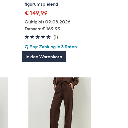
figurumspielend
€ 149,99
Gültig bis 09.08.2026
en
Danach: € 169,99
5.0
1
(1)
von
Bewertungen
Q Pay: Zahlung in 3 Raten
5
In den Warenkorb