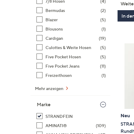
7/8 Hosen
(4)
Weite
Bermudas
(2)
In de
Blazer
(5)
Blousons
(1)
Cardigan
(19)
Culottes & Weite Hosen
(5)
Five Pocket Hosen
(5)
Five Pocket Jeans
(11)
Freizeithosen
(1)
Mehr anzeigen
Marke
Neu
STRANDFEIN
STRA
AMINATI®
(109)
Rundh