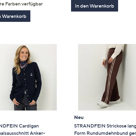
von
Bewertungen
von
Bewertung
re Farben verfügbar
In den Warenkorb
5
5
n Warenkorb
Neu
NDFEIN Cardigan
STRANDFEIN Strickose lan
alsausschnitt Anker-
Form Rundumdehnbund ge