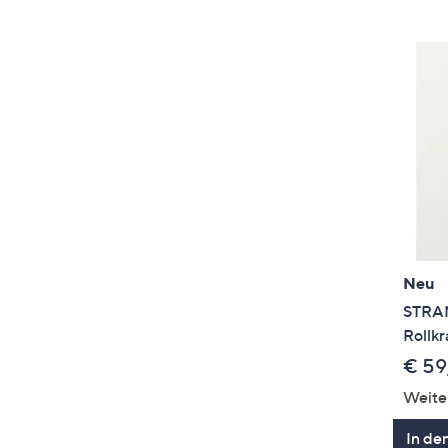
Neu
STRAN
Rollkr
€ 59
Weite
In de