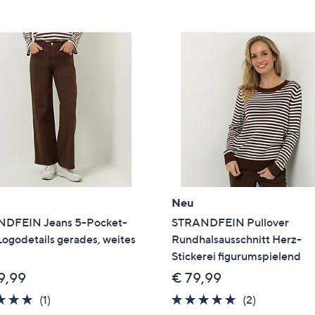
e
f
ouch-
eräten
ach
nks
zw.
chts,
m
ese
zuzeigen.
Neu
DFEIN Jeans 5-Pocket-
STRANDFEIN Pullover
Logodetails gerades, weites
Rundhalsausschnitt Herz-
Stickerei figurumspielend
9,99
€ 79,99
5.0
1
5.0
2
(1)
(2)