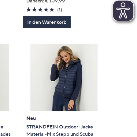
en
Danach: € 109,99
5.0
1
(1)
von
Bewertungen
In den Warenkorb
5
Neu
ge
STRANDFEIN Outdoor-Jacke
rades
Material-Mix Stepp und Scuba