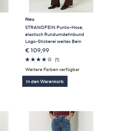
Neu
STRANDFEIN Punto-Hose,
elastisch Rundumdehnbund
Logo-Stickerei weites Bein
€ 109,99
4.0
1
(1)
en
von
Bewertungen
Weitere Farben verfügbar
5
In den Warenkorb