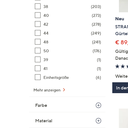
38
(203)
40
(273)
Neu
42
(278)
STRAN
Gürtel
44
(249)
€ 89
48
(241)
Gülti
50
(176)
Danac
39
(1)
41
(1)
Weite
Einheitsgröße
(6)
In de
Mehr anzeigen
Farbe
Material