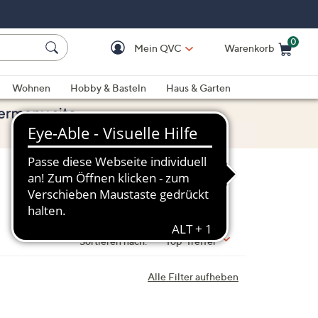
0
Mein QVC
Warenkorb
Einkaufswagen ist le
Wohnen
Hobby & Basteln
Haus & Garten
Sortieren nach:
Top-Treffer
Alle Filter aufheben