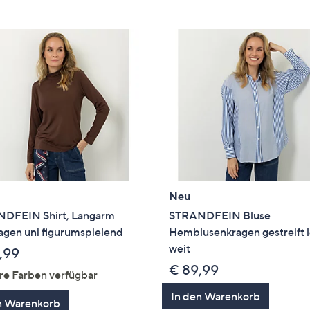
Neu
DFEIN Shirt, Langarm
STRANDFEIN Bluse
agen uni figurumspielend
Hemblusenkragen gestreift 
weit
,99
€ 89,99
re Farben verfügbar
In den Warenkorb
n Warenkorb