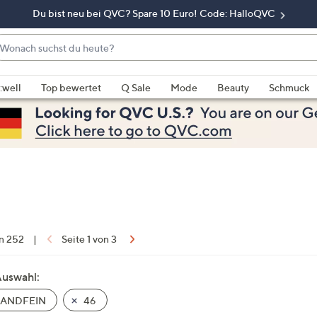
Du bist neu bei QVC? Spare 10 Euro! Code: HalloQVC
onach
chst
enn
u
rschläge
:well
Top bewertet
Q Sale
Mode
Beauty
Schmuck
eute?
rfügbar
nd,
erwenden
e
e
eiltasten
ach
ben
nd
on 252
|
Seite 1 von 3
ach
nten
Auswahl:
der
ANDFEIN
46
ischen