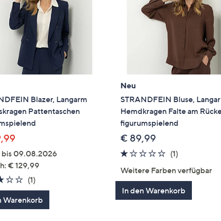
Neu
DFEIN Blazer, Langarm
STRANDFEIN Bluse, Langa
skragen Pattentaschen
Hemdkragen Falte am Rück
umspielend
figurumspielend
9,99
€ 89,99
1.0
1
g bis 09.08.2026
(1)
von
Bewertung
h: € 129,99
Weitere Farben verfügbar
5
3.0
1
(1)
In den Warenkorb
von
Bewertungen
n Warenkorb
5