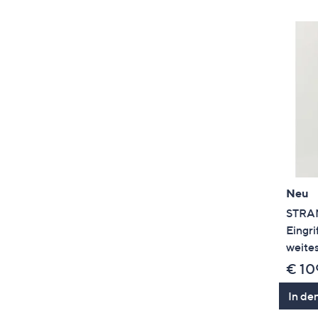
Neu
STRAN
Eingri
weites
€ 10
In de