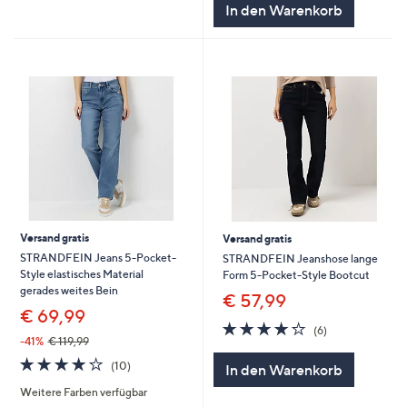
In den Warenkorb
Versand gratis
Versand gratis
STRANDFEIN Jeans 5-Pocket-
STRANDFEIN Jeanshose lange
Style elastisches Material
Form 5-Pocket-Style Bootcut
gerades weites Bein
€ 57,99
€ 69,99
4.2
6
(6)
von
Bewertungen
-41%
€ 119,99
5
4.2
10
(10)
In den Warenkorb
von
Bewertungen
Weitere Farben verfügbar
5