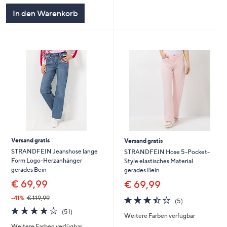
In den Warenkorb
Versand gratis
Versand gratis
STRANDFEIN Jeanshose lange
STRANDFEIN Hose 5-Pocket-
Form Logo-Herzanhänger
Style elastisches Material
gerades Bein
gerades Bein
€ 69,99
€ 69,99
3.4
5
-41%
€ 119,99
(5)
von
Bewertungen
4.1
51
(51)
Weitere Farben verfügbar
5
von
Bewertungen
Weitere Farben verfügbar
5