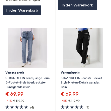
In den Warenkorb
In den Warenkorb
Versand gratis
Versand gratis
STRANDFEIN Jeans, lange Form
STRANDFEIN Jeans 5-Pocket-
5-Pocket-Style überkreutzter
Style Nieten-Details gerades
Bund gerades Bein
Bein
€ 69,99
€ 69,99
-41%
€ 119,99
-41%
€ 119,99
5.0
4
4.7
9
(4)
(9)
von
Bewertungen
von
Bewertungen