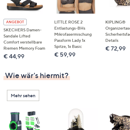
LITTLE ROSE 2
KIPLING®
ANGEBOT
Entlastungs-BHs
Organizertas
SKECHERS Damen-
Mikrofasermischung
Sicherheitsf
Sandale Lifted
Passform Lady 1x
Details
Comfort verstellbare
Spitze, 1x Basic
€ 72,99
Riemen Memory Foam
€ 59,99
€ 44,99
Wie wär's hiermit?
Mehr sehen