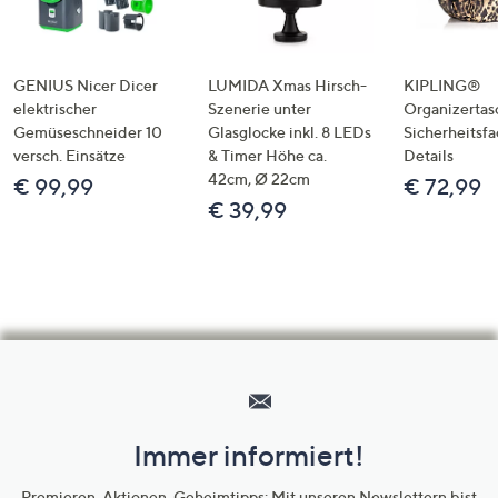
GENIUS Nicer Dicer
LUMIDA Xmas Hirsch-
KIPLING®
elektrischer
Szenerie unter
Organizertas
Gemüseschneider 10
Glasglocke inkl. 8 LEDs
Sicherheitsf
versch. Einsätze
& Timer Höhe ca.
Details
42cm, Ø 22cm
€ 99,99
€ 72,99
€ 39,99
Hilfeseiten,
Service
und
Immer informiert!
Unternehmensinformationen
Premieren, Aktionen, Geheimtipps: Mit unseren Newslettern bist