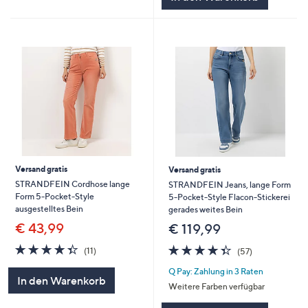
Versand gratis
Versand gratis
STRANDFEIN Cordhose lange
STRANDFEIN Jeans, lange Form
Form 5-Pocket-Style
5-Pocket-Style Flacon-Stickerei
ausgestelltes Bein
gerades weites Bein
€ 43,99
€ 119,99
4.4
11
4.3
57
(11)
(57)
von
Bewertungen
von
Bewertungen
Q Pay: Zahlung in 3 Raten
5
5
In den Warenkorb
Weitere Farben verfügbar