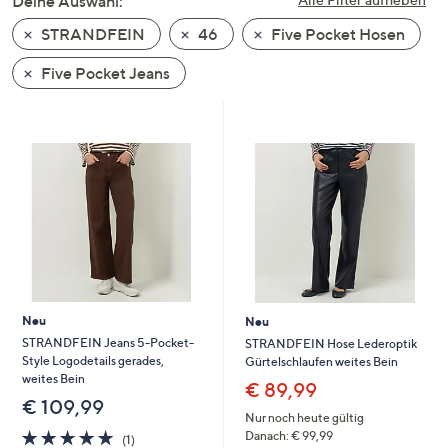
Deine Auswahl:
unten
STRANDFEIN
46
Five Pocket Hosen
oder
wischen
Five Pocket Jeans
Sie
auf
Touch-
Geräten
nach
links
bzw.
rechts,
um
diese
Neu
Neu
anzuzeigen.
STRANDFEIN Jeans 5-Pocket-
STRANDFEIN Hose Lederoptik
Style Logodetails gerades,
Gürtelschlaufen weites Bein
weites Bein
€ 89,99
€ 109,99
Nur noch heute gültig
5.0
1
Danach: € 99,99
(1)