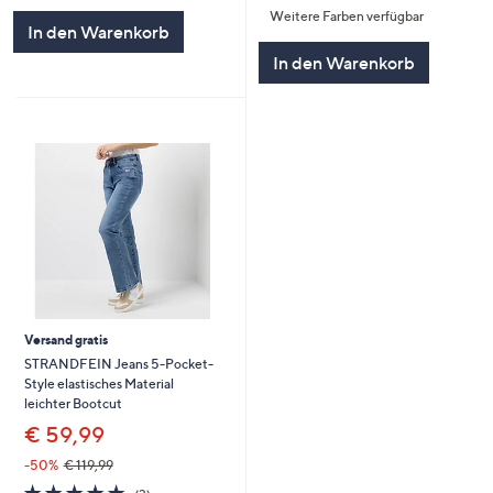
Weitere Farben verfügbar
5
5
In den Warenkorb
In den Warenkorb
Versand gratis
STRANDFEIN Jeans 5-Pocket-
Style elastisches Material
leichter Bootcut
€ 59,99
-50%
€ 119,99
4.7
3