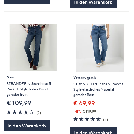
In den Warenkorb
Neu
Versand gratis
STRANDFEIN Jeanshose 5-
STRANDFEIN Jeans 5-Pocket-
Pocket-Style hoher Bund
Style elastisches Material
gerades Bein
gerades Bein
€ 109,99
€ 69,99
4.0
2
-41%
€ 119,99
(2)
von
Bewertungen
4.6
5
(5)
5
von
Bewertungen
In den Warenkorb
5
In den Warenkorb