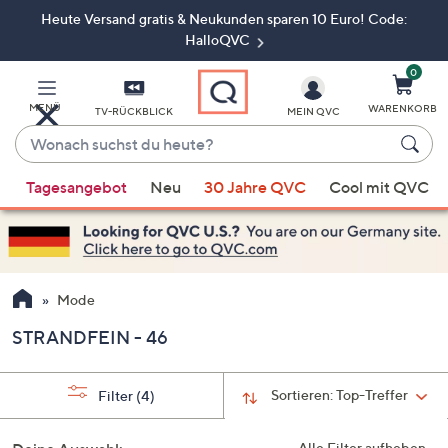
Heute Versand gratis & Neukunden sparen 10 Euro! Code:
Zum
Hauptinhalt
HalloQVC
springen
0
MENÜ
WARENKORB
TV-RÜCKBLICK
MEIN QVC
Wonach
suchst
Wenn
du
Tagesangebot
Neu
30 Jahre QVC
Cool mit QVC
Vorschläge
heute?
verfügbar
sind,
verwenden
Sie
Mode
die
STRANDFEIN - 46
Pfeiltasten
nach
oben
Sortieren:
Top-Treffer
Filter
(4)
und
nach
Alle Filter aufheben