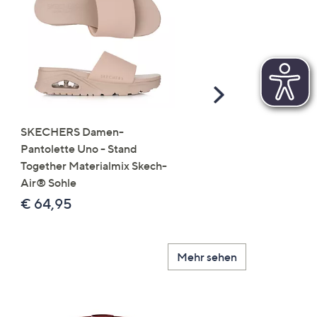
Scroll
Right
SKECHERS Damen-
JERYMOOD HOMEWEA
Pantolette Uno - Stand
Tops Mikrofaser Seitensc
Together Materialmix Skech-
leger weit
Air® Sohle
€ 24,99
€ 64,95
Mehr sehen