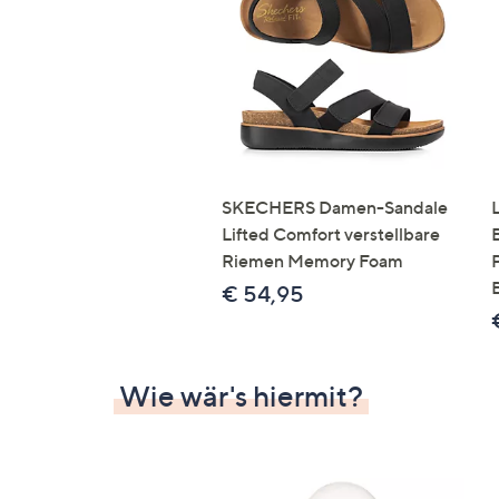
Si
au
T
G
n
li
b
re
SKECHERS Damen-Sandale
u
Lifted Comfort verstellbare
di
Riemen Memory Foam
an
€ 54,95
Wie wär's hiermit?