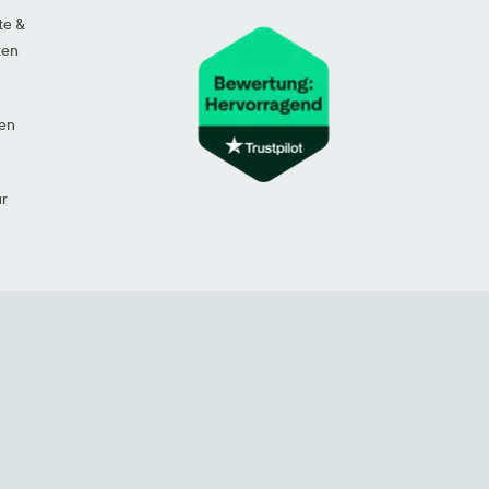
te &
ten
en
ur