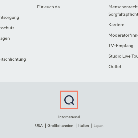
Für euch da
Menschenrech
Sorgfaltspflich
ntsorgung
Karriere
enschutz
Moderator*inn
ragen
TV-Empfang
Studio Live To
itschlichtung
Outlet
International
USA
Großbritannien
Italien
Japan