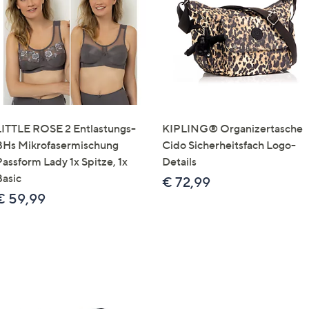
e
f
ouch-
eräten
ach
nks
zw.
chts,
LITTLE ROSE 2 Entlastungs-
KIPLING® Organizertasche
m
BHs Mikrofasermischung
Cido Sicherheitsfach Logo-
ese
Passform Lady 1x Spitze, 1x
Details
zuzeigen.
Basic
€ 72,99
€ 59,99