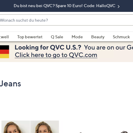
Du bist neu bei QVC? Spare 10 Euro! Code: HalloQVC
onach
chst
enn
u
rschläge
:well
Top bewertet
Q Sale
Mode
Beauty
Schmuck
eute?
rfügbar
nd,
erwenden
e
e
eiltasten
Jeans
ach
ben
nd
ach
nten
der
ischen