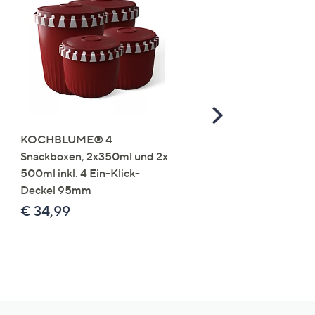
Scroll
Right
KOCHBLUME® 4
you:ly Pure Protein Limo
Snackboxen, 2x350ml und 2x
Lysin 575g für 25 Portio
500ml inkl. 4 Ein-Klick-
€ 49,99
Deckel 95mm
€ 86,94 /1 kg
€ 34,99