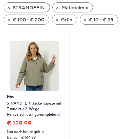
unten
STRANDFEIN
Materialmix
oder
wischen
€ 100 - € 200
Grün
€ 10 - € 25
Sie
auf
Touch-
Geräten
nach
links
bzw.
rechts,
um
diese
Neu
anzuzeigen.
STRANDFEIN Jacke Kapuze mit
Tunnelzug 2-Wege-
Reißverschluss figurumspielend
€ 129,99
Nur noch heute gültig
Danach: € 144,99