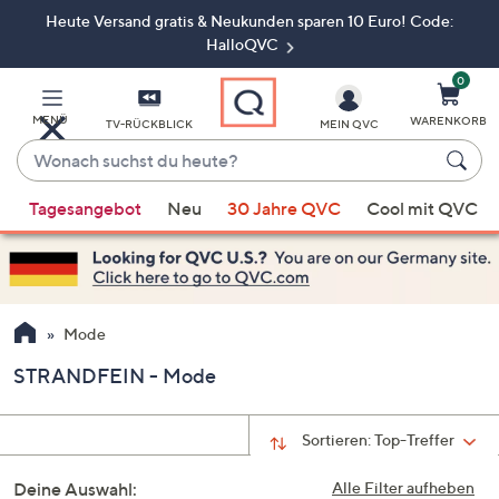
Heute Versand gratis & Neukunden sparen 10 Euro! Code:
Zum
Hauptinhalt
HalloQVC
springen
0
MENÜ
WARENKORB
TV-RÜCKBLICK
MEIN QVC
Wonach
suchst
Wenn
du
Tagesangebot
Neu
30 Jahre QVC
Cool mit QVC
Vorschläge
heute?
verfügbar
sind,
verwenden
Sie
Mode
die
STRANDFEIN - Mode
Pfeiltasten
nach
oben
Sortieren:
Top-Treffer
und
Deine Auswahl:
nach
Alle Filter aufheben