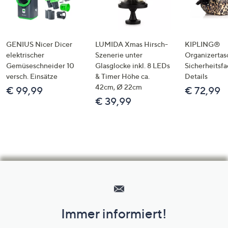
GENIUS Nicer Dicer
LUMIDA Xmas Hirsch-
KIPLING®
elektrischer
Szenerie unter
Organizertas
Gemüseschneider 10
Glasglocke inkl. 8 LEDs
Sicherheitsf
versch. Einsätze
& Timer Höhe ca.
Details
42cm, Ø 22cm
€ 99,99
€ 72,99
€ 39,99
Hilfeseiten,
Service
und
Immer informiert!
Unternehmensinformationen