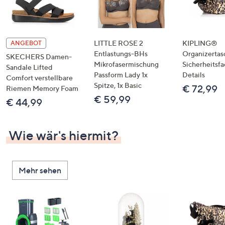
LITTLE ROSE 2
KIPLING®
ANGEBOT
Entlastungs-BHs
Organizertas
SKECHERS Damen-
Mikrofasermischung
Sicherheitsf
Sandale Lifted
Passform Lady 1x
Details
Comfort verstellbare
Spitze, 1x Basic
€ 72,99
Riemen Memory Foam
€ 59,99
€ 44,99
Wie wär's hiermit?
Mehr sehen