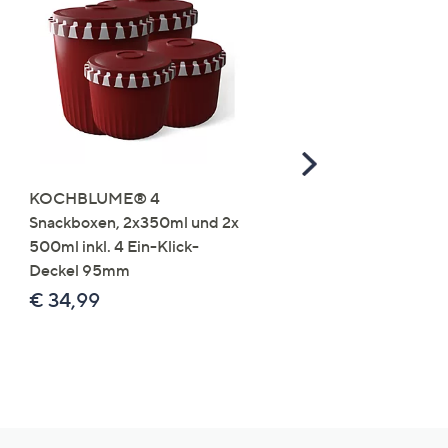
Scroll
Right
KOCHBLUME® 4
you:ly Pure Protein Limo
Snackboxen, 2x350ml und 2x
Lysin 575g für 25 Portio
500ml inkl. 4 Ein-Klick-
€ 49,99
Deckel 95mm
€ 86,94 /1 kg
€ 34,99