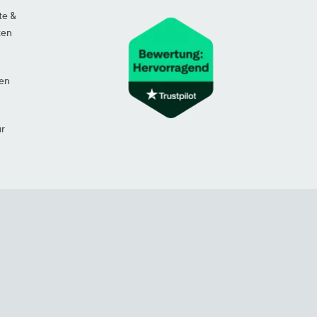
te &
ten
en
ur