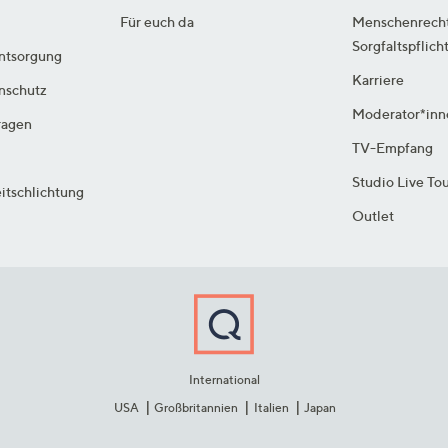
Für euch da
Menschenrech
Sorgfaltspflich
ntsorgung
Karriere
enschutz
Moderator*inn
ragen
TV-Empfang
Studio Live To
itschlichtung
Outlet
International
USA
Großbritannien
Italien
Japan