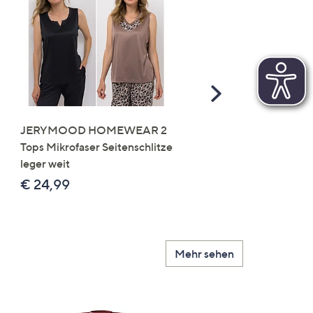
Scroll
Right
JERYMOOD HOMEWEAR 2
LITTLE ROSE 5 Maxislip
Tops Mikrofaser Seitenschlitze
Mikrofaser 3x Stickereide
leger weit
2x uni
€ 24,99
€ 49,99
Mehr sehen