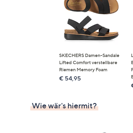
Si
au
T
G
n
li
b
re
SKECHERS Damen-Sandale
u
Lifted Comfort verstellbare
di
Riemen Memory Foam
an
€ 54,95
Wie wär's hiermit?