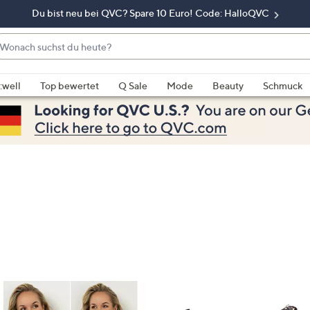
Du bist neu bei QVC? Spare 10 Euro! Code: HalloQVC
onach
chst
enn
u
rschläge
:well
Top bewertet
Q Sale
Mode
Beauty
Schmuck
eute?
rfügbar
nd,
erwenden
e
e
eiltasten
ach
ben
nd
ach
nten
der
ischen