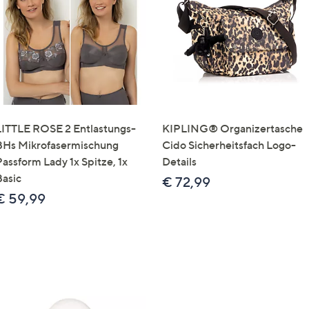
e
f
ouch-
eräten
ach
nks
zw.
chts,
LITTLE ROSE 2 Entlastungs-
KIPLING® Organizertasche
m
BHs Mikrofasermischung
Cido Sicherheitsfach Logo-
ese
Passform Lady 1x Spitze, 1x
Details
zuzeigen.
Basic
€ 72,99
€ 59,99