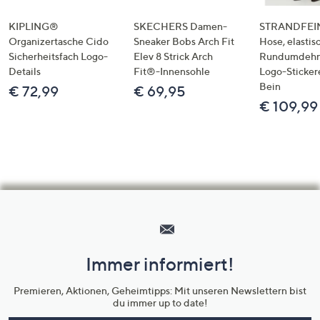
KIPLING®
SKECHERS Damen-
STRANDFEIN
Organizertasche Cido
Sneaker Bobs Arch Fit
Hose, elastis
Sicherheitsfach Logo-
Elev 8 Strick Arch
Rundumdeh
Details
Fit®-Innensohle
Logo-Sticker
Bein
€ 72,99
€ 69,95
€ 109,99
Hilfeseiten,
Service
und
Immer informiert!
Unternehmensinformationen
Premieren, Aktionen, Geheimtipps: Mit unseren Newslettern bist
du immer up to date!