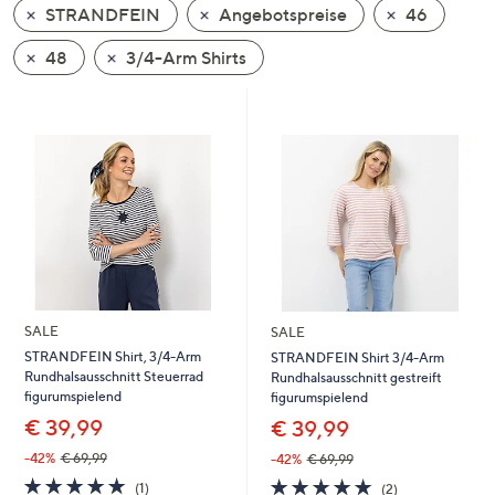
STRANDFEIN
Angebotspreise
46
oder
wischen
48
3/4-Arm Shirts
Sie
auf
Touch-
Geräten
nach
links
bzw.
rechts,
um
diese
SALE
SALE
anzuzeigen.
STRANDFEIN Shirt, 3/4-Arm
STRANDFEIN Shirt 3/4-Arm
Rundhalsausschnitt Steuerrad
Rundhalsausschnitt gestreift
figurumspielend
figurumspielend
€ 39,99
€ 39,99
-42%
€ 69,99
-42%
€ 69,99
5.0
1
5.0
2
(1)
(2)