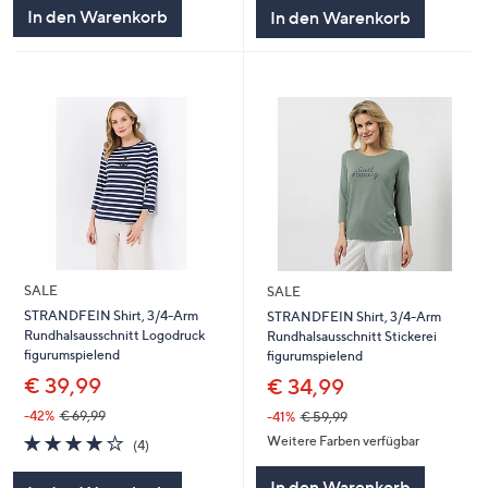
5
5
In den Warenkorb
In den Warenkorb
SALE
SALE
STRANDFEIN Shirt, 3/4-Arm
STRANDFEIN Shirt, 3/4-Arm
Rundhalsausschnitt Logodruck
Rundhalsausschnitt Stickerei
figurumspielend
figurumspielend
€ 39,99
€ 34,99
-42%
€ 69,99
-41%
€ 59,99
3.8
4
Weitere Farben verfügbar
(4)
von
Bewertungen
5
In den Warenkorb