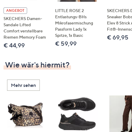
LITTLE ROSE 2
SKECHERS 
ANGEBOT
Entlastungs-BHs
Sneaker Bobs
SKECHERS Damen-
Mikrofasermischung
Elev 8 Strick
Sandale Lifted
Passform Lady 1x
Fit®-Innens
Comfort verstellbare
Spitze, 1x Basic
€ 69,95
Riemen Memory Foam
€ 59,99
€ 44,99
Wie wär's hiermit?
Mehr sehen