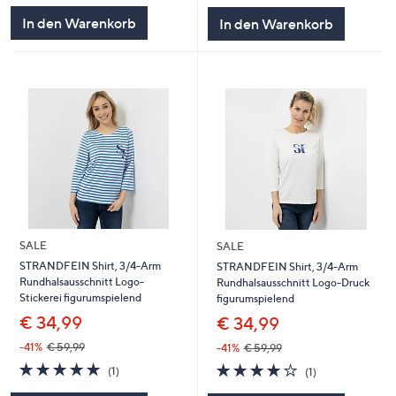
5
5
In den Warenkorb
In den Warenkorb
SALE
SALE
STRANDFEIN Shirt, 3/4-Arm
STRANDFEIN Shirt, 3/4-Arm
Rundhalsausschnitt Logo-
Rundhalsausschnitt Logo-Druck
Stickerei figurumspielend
figurumspielend
€ 34,99
€ 34,99
-41%
€ 59,99
-41%
€ 59,99
5.0
1
4.0
1
(1)
(1)
von
Bewertungen
von
Bewertungen