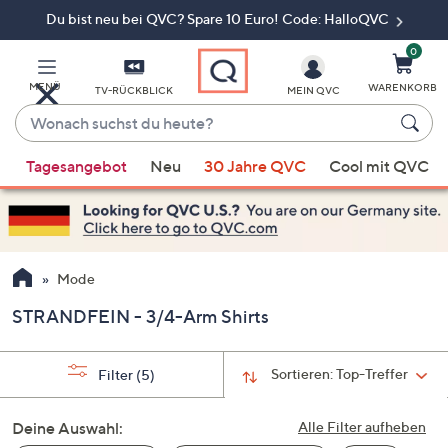
Du bist neu bei QVC? Spare 10 Euro! Code: HalloQVC
Zum
Hauptinhalt
springen
0
MENÜ
WARENKORB
TV-RÜCKBLICK
MEIN QVC
Wonach
suchst
Wenn
du
Tagesangebot
Neu
30 Jahre QVC
Cool mit QVC
Vorschläge
heute?
verfügbar
sind,
verwenden
Sie
Mode
die
STRANDFEIN - 3/4-Arm Shirts
Pfeiltasten
nach
oben
Sortieren:
Top-Treffer
Filter
(5)
und
nach
Deine Auswahl:
Alle Filter aufheben
unten