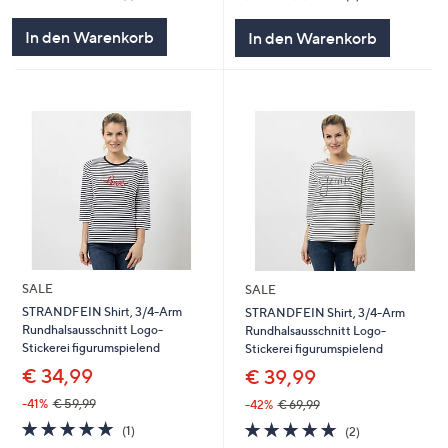
von
Bewertungen
von
Bewertungen
5
5
In den Warenkorb
In den Warenkorb
SALE
SALE
STRANDFEIN Shirt, 3/4-Arm
STRANDFEIN Shirt, 3/4-Arm
Rundhalsausschnitt Logo-
Rundhalsausschnitt Logo-
Stickerei figurumspielend
Stickerei figurumspielend
€ 34,99
€ 39,99
-41%
€ 59,99
-42%
€ 69,99
5.0
1
5.0
2
(1)
(2)
von
Bewertungen
von
Bewertungen