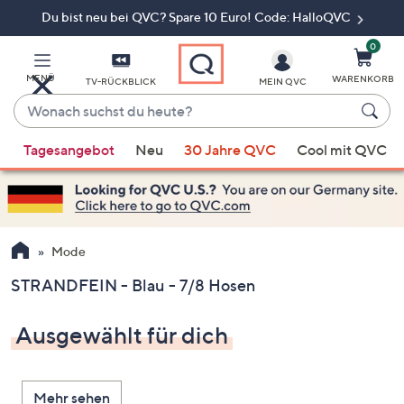
Du bist neu bei QVC? Spare 10 Euro! Code: HalloQVC
Zum
Hauptinhalt
springen
0
MENÜ
WARENKORB
TV-RÜCKBLICK
MEIN QVC
Wonach
suchst
Wenn
du
Tagesangebot
Neu
30 Jahre QVC
Cool mit QVC
Vorschläge
heute?
verfügbar
sind,
verwenden
Sie
Mode
die
STRANDFEIN - Blau - 7/8 Hosen
Pfeiltasten
nach
Ausgewählt für dich
oben
und
nach
Mehr sehen
unten