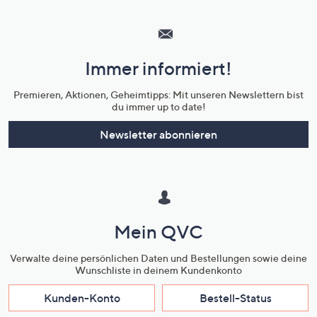
Hilfeseiten,
Service
und
Immer informiert!
Unternehmensinformationen
Premieren, Aktionen, Geheimtipps: Mit unseren Newslettern bist
du immer up to date!
Newsletter abonnieren
Mein QVC
Verwalte deine persönlichen Daten und Bestellungen sowie deine
Wunschliste in deinem Kundenkonto
Kunden-Konto
Bestell-Status