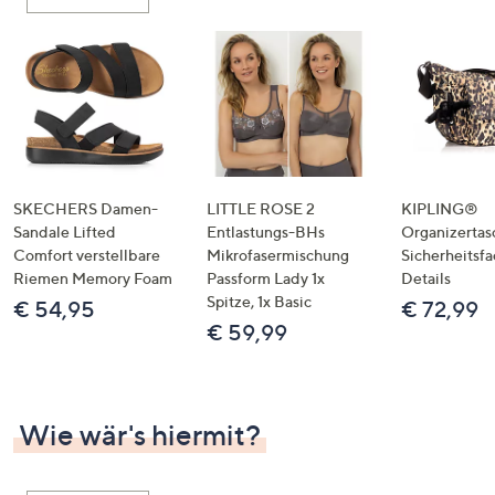
oder
wischen
Sie
auf
Touch-
Geräten
nach
links
SKECHERS Damen-
LITTLE ROSE 2
KIPLING®
bzw.
Sandale Lifted
Entlastungs-BHs
Organizertas
Comfort verstellbare
Mikrofasermischung
Sicherheitsf
rechts,
Riemen Memory Foam
Passform Lady 1x
Details
um
Spitze, 1x Basic
€ 54,95
€ 72,99
diese
€ 59,99
anzuzeigen.
Wie wär's hiermit?