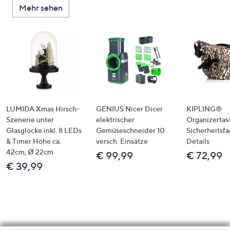
Mehr sehen
LUMIDA Xmas Hirsch-
GENIUS Nicer Dicer
KIPLING®
Szenerie unter
elektrischer
Organizertas
Glasglocke inkl. 8 LEDs
Gemüseschneider 10
Sicherheitsf
& Timer Höhe ca.
versch. Einsätze
Details
42cm, Ø 22cm
€ 99,99
€ 72,99
€ 39,99