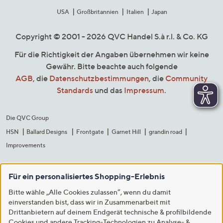
USA
Großbritannien
Italien
Japan
Copyright © 2001 - 2026 QVC Handel S.à r.l. & Co. KG
Für die Richtigkeit der Angaben übernehmen wir keine
Gewähr. Bitte beachte auch folgende
AGB
, die
Datenschutzbestimmungen
, die
Community
Standards
und das
Impressum
.
Die QVC Group
HSN
Ballard Designs
Frontgate
Garnet Hill
grandin road
Improvements
Für ein personalisiertes Shopping-Erlebnis
Bitte wähle „Alle Cookies zulassen“, wenn du damit
einverstanden bist, dass wir in Zusammenarbeit mit
Drittanbietern auf deinem Endgerät technische & profilbildende
Cookies und andere Tracking-Technologien zu Analyse- &