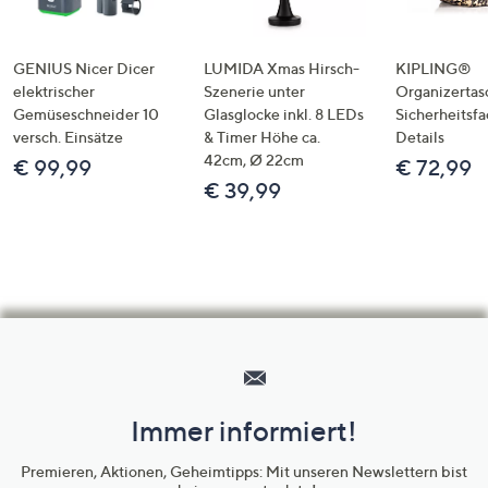
GENIUS Nicer Dicer
LUMIDA Xmas Hirsch-
KIPLING®
elektrischer
Szenerie unter
Organizertas
Gemüseschneider 10
Glasglocke inkl. 8 LEDs
Sicherheitsf
versch. Einsätze
& Timer Höhe ca.
Details
42cm, Ø 22cm
€ 99,99
€ 72,99
€ 39,99
Hilfeseiten,
Service
und
Immer informiert!
Unternehmensinformationen
Premieren, Aktionen, Geheimtipps: Mit unseren Newslettern bist