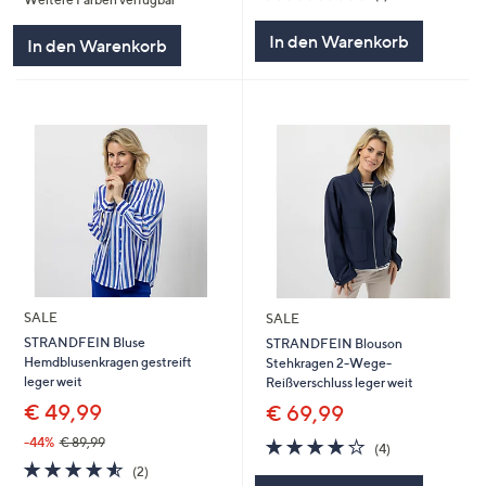
5
von
Bewertungen
5
In den Warenkorb
In den Warenkorb
SALE
SALE
STRANDFEIN Bluse
STRANDFEIN Blouson
Hemdblusenkragen gestreift
Stehkragen 2-Wege-
leger weit
Reißverschluss leger weit
€ 49,99
€ 69,99
3.8
4
-44%
€ 89,99
(4)
von
Bewertungen
4.5
2
(2)
5
von
Bewertungen