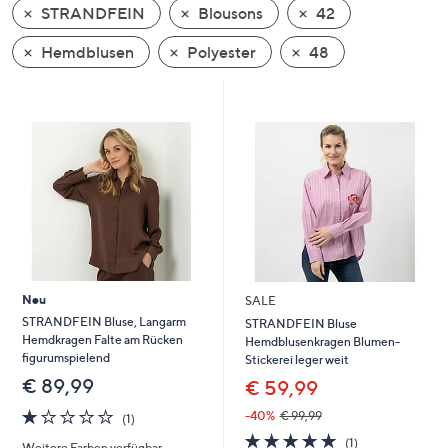
STRANDFEIN
Blousons
42
oder
wischen
Hemdblusen
Polyester
48
Sie
auf
Touch-
Geräten
nach
links
bzw.
rechts,
um
diese
Neu
SALE
anzuzeigen.
STRANDFEIN Bluse, Langarm
STRANDFEIN Bluse
Hemdkragen Falte am Rücken
Hemdblusenkragen Blumen-
figurumspielend
Stickerei leger weit
€ 89,99
€ 59,99
1.0
1
-40%
€ 99,99
(1)
von
Bewertungen
5.0
1
(1)
Weitere Farben verfügbar