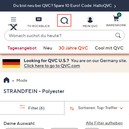
Du bist neu bei QVC? Spare 10 Euro! Code: HalloQVC
Zum
Hauptinhalt
springen
0
MENÜ
WARENKORB
TV-RÜCKBLICK
MEIN QVC
Wonach
suchst
Wenn
du
Tagesangebot
Neu
30 Jahre QVC
Cool mit QVC
Vorschläge
heute?
verfügbar
sind,
verwenden
Sie
Mode
die
STRANDFEIN - Polyester
Pfeiltasten
nach
oben
Sortieren:
Top-Treffer
Filter
(6)
und
nach
Deine Auswahl:
Alle Filter aufheben
unten