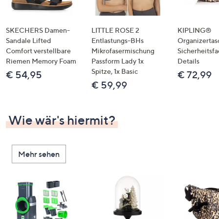
SKECHERS Damen-
LITTLE ROSE 2
KIPLING®
Sandale Lifted
Entlastungs-BHs
Organizertas
Comfort verstellbare
Mikrofasermischung
Sicherheitsf
Riemen Memory Foam
Passform Lady 1x
Details
Spitze, 1x Basic
€ 54,95
€ 72,99
€ 59,99
Wie wär's hiermit?
Mehr sehen