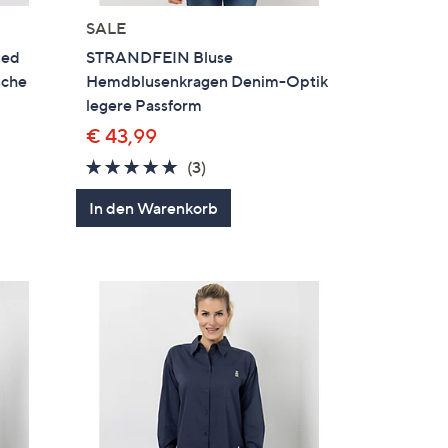
SALE
zed
STRANDFEIN Bluse
sche
Hemdblusenkragen Denim-Optik
legere Passform
€ 43,99
4.7
3
(3)
en
von
Bewertungen
In den Warenkorb
5