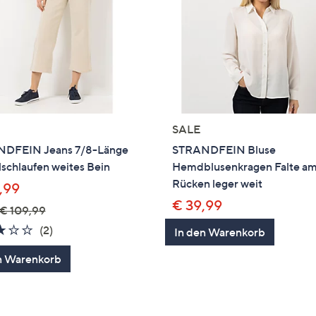
SALE
DFEIN Jeans 7/8-Länge
STRANDFEIN Bluse
schlaufen weites Bein
Hemdblusenkragen Falte a
Rücken leger weit
,99
€ 39,99
€ 109,99
3.0
2
(2)
In den Warenkorb
von
Bewertungen
n Warenkorb
5