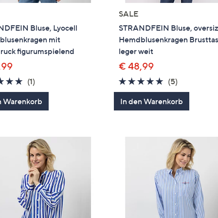
SALE
DFEIN Bluse, Lyocell
STRANDFEIN Bluse, oversi
lusenkragen mit
Hemdblusenkragen Brustta
ruck figurumspielend
leger weit
,99
€ 48,99
5.0
1
4.8
5
(1)
(5)
von
Bewertungen
von
Bewertung
n Warenkorb
In den Warenkorb
5
5