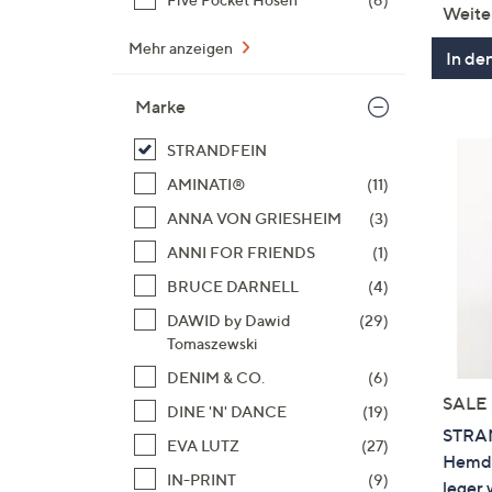
Weite
Mehr anzeigen
In de
Marke
STRANDFEIN
AMINATI®
(11)
ANNA VON GRIESHEIM
(3)
ANNI FOR FRIENDS
(1)
BRUCE DARNELL
(4)
DAWID by Dawid
(29)
Tomaszewski
DENIM & CO.
(6)
SALE
DINE 'N' DANCE
(19)
STRA
EVA LUTZ
(27)
Hemdb
IN-PRINT
(9)
leger 