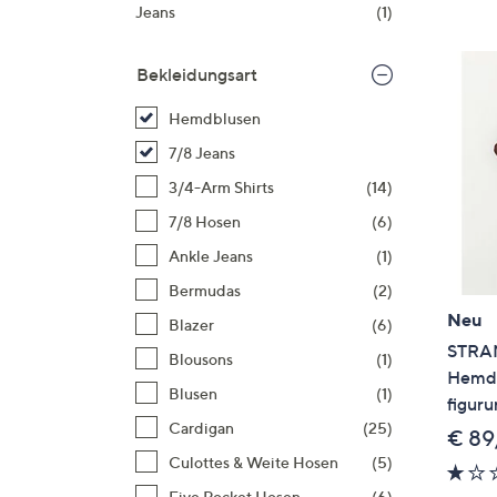
Si
Jeans
(1)
au
T
Bekleidungsart
G
n
Hemdblusen
li
7/8 Jeans
b
3/4-Arm Shirts
(14)
re
7/8 Hosen
(6)
u
di
Ankle Jeans
(1)
an
Bermudas
(2)
Neu
Blazer
(6)
STRAN
Blousons
(1)
Hemdk
Blusen
(1)
figur
Cardigan
(25)
€ 89
Culottes & Weite Hosen
(5)
Five Pocket Hosen
(6)