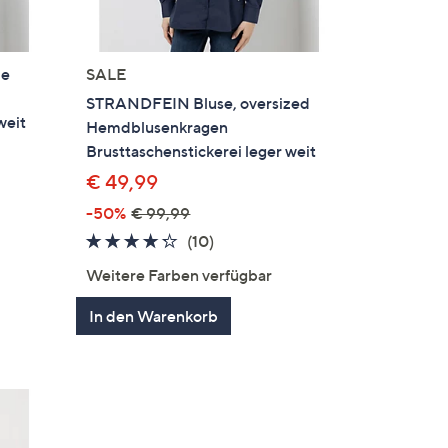
ze
SALE
STRANDFEIN Bluse, oversized
weit
Hemdblusenkragen
Brusttaschenstickerei leger weit
€ 49,99
gen
-50%
€ 99,99
4.2
10
(10)
von
Bewertungen
Weitere Farben verfügbar
5
In den Warenkorb