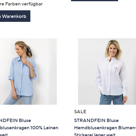
von
Bewertungen
re Farben verfügbar
5
n Warenkorb
SALE
NDFEIN Bluse
STRANDFEIN Bluse
lusenkragen 100% Leinen
Hemdblusenkragen Blumen
weit
Stickerei leger weit