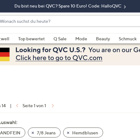
Du bist neu bei QVC? Spare 10 Euro! Code: HalloQVC
onach
chst
enn
u
rschläge
:well
Top bewertet
Q Sale
Mode
Beauty
Schmuck
eute?
rfügbar
nd,
erwenden
e
e
eiltasten
ach
ben
nd
n 14
|
Seite 1 von 1
ach
nten
Auswahl:
der
ANDFEIN
7/8 Jeans
Hemdblusen
ischen