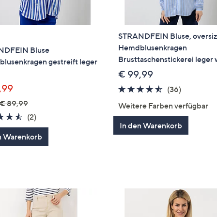
STRANDFEIN Bluse, oversi
Hemdblusenkragen
NDFEIN Bluse
Brusttaschenstickerei leger 
lusenkragen gestreift leger
€ 99,99
,99
4.4
36
(36)
von
Bewertun
€ 89,99
Weitere Farben verfügbar
5
4.5
2
(2)
In den Warenkorb
von
Bewertungen
n Warenkorb
5