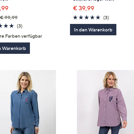
,99
€ 39,99
5.0
3
€ 99,99
(3)
von
Bewertung
5.0
3
(3)
In den Warenkorb
5
von
Bewertungen
re Farben verfügbar
5
n Warenkorb