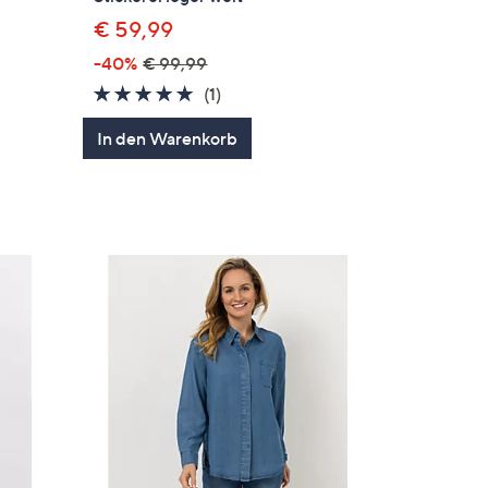
€ 59,99
-40%
€ 99,99
en
5.0
1
(1)
von
Bewertungen
In den Warenkorb
5