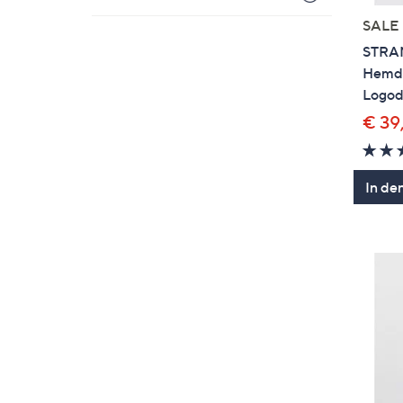
SALE
STRAN
Hemdb
Logod
€ 39
In de