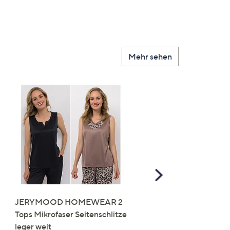
Mehr sehen
Scroll
Right
JERYMOOD HOMEWEAR 2
LITTLE ROSE 5 Maxislip
Tops Mikrofaser Seitenschlitze
Mikrofaser 3x Stickereide
leger weit
2x uni