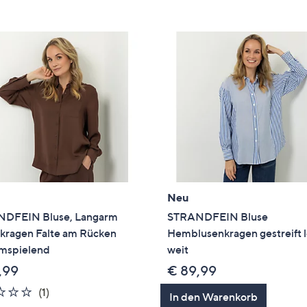
e
f
ouch-
eräten
ach
nks
zw.
chts,
m
ese
zuzeigen.
Neu
DFEIN Bluse, Langarm
STRANDFEIN Bluse
ragen Falte am Rücken
Hemblusenkragen gestreift 
umspielend
weit
,99
€ 89,99
1.0
1
(1)
In den Warenkorb