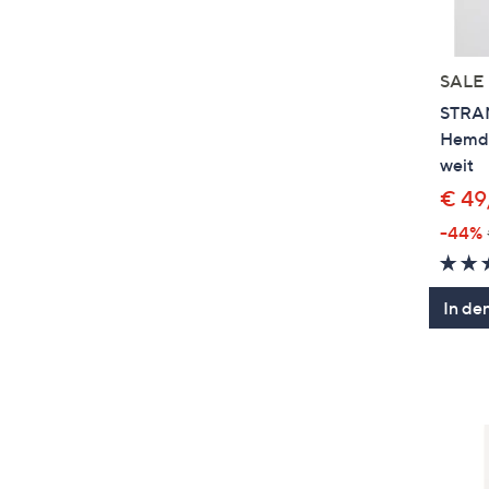
SALE
STRA
Hemdb
weit
€ 49
-44%
In de