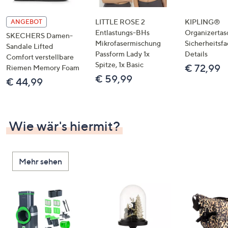
LITTLE ROSE 2
KIPLING®
ANGEBOT
Entlastungs-BHs
Organizertas
SKECHERS Damen-
Mikrofasermischung
Sicherheitsf
Sandale Lifted
Passform Lady 1x
Details
Comfort verstellbare
Spitze, 1x Basic
€ 72,99
Riemen Memory Foam
€ 59,99
€ 44,99
Wie wär's hiermit?
Mehr sehen