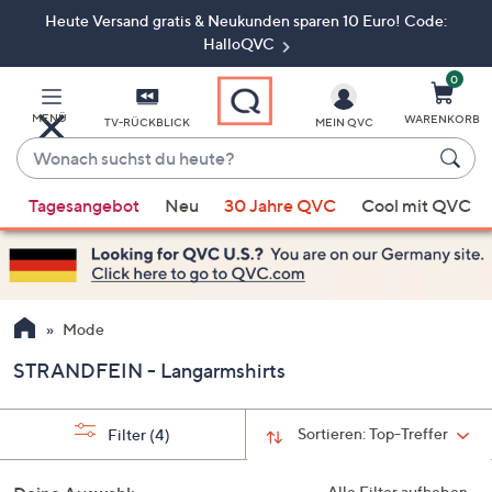
Heute Versand gratis & Neukunden sparen 10 Euro! Code:
Zum
Hauptinhalt
HalloQVC
springen
0
MENÜ
WARENKORB
TV-RÜCKBLICK
MEIN QVC
Wonach
suchst
Wenn
du
Tagesangebot
Neu
30 Jahre QVC
Cool mit QVC
Vorschläge
heute?
verfügbar
sind,
verwenden
Sie
Mode
die
STRANDFEIN - Langarmshirts
Pfeiltasten
nach
oben
Sortieren:
Top-Treffer
Filter
(4)
und
nach
Alle Filter aufheben