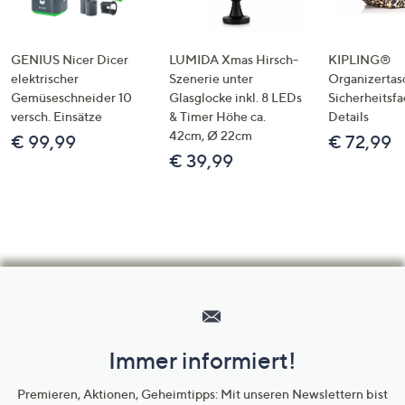
GENIUS Nicer Dicer
LUMIDA Xmas Hirsch-
KIPLING®
elektrischer
Szenerie unter
Organizertas
Gemüseschneider 10
Glasglocke inkl. 8 LEDs
Sicherheitsf
versch. Einsätze
& Timer Höhe ca.
Details
42cm, Ø 22cm
€ 99,99
€ 72,99
€ 39,99
Hilfeseiten,
Service
und
Immer informiert!
Unternehmensinformationen
Premieren, Aktionen, Geheimtipps: Mit unseren Newslettern bist