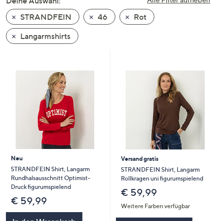
Deine Auswahl:
unten
STRANDFEIN
46
Rot
oder
wischen
Langarmshirts
Sie
auf
Touch-
Geräten
nach
links
bzw.
rechts,
um
diese
Neu
Versand gratis
anzuzeigen.
STRANDFEIN Shirt, Langarm
STRANDFEIN Shirt, Langarm
Rundhalsausschnitt Optimist-
Rollkragen uni figurumspielend
Druck figurumspielend
€ 59,99
€ 59,99
Weitere Farben verfügbar