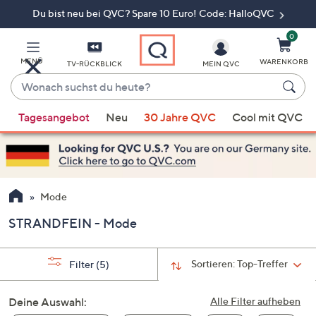
Du bist neu bei QVC? Spare 10 Euro! Code: HalloQVC
Zum
Hauptinhalt
springen
0
MENÜ
WARENKORB
TV-RÜCKBLICK
MEIN QVC
Wonach
suchst
Wenn
du
Tagesangebot
Neu
30 Jahre QVC
Cool mit QVC
Vorschläge
heute?
verfügbar
sind,
verwenden
Sie
Mode
die
STRANDFEIN - Mode
Pfeiltasten
nach
oben
Sortieren:
Top-Treffer
Filter
(5)
und
nach
Deine Auswahl:
Alle Filter aufheben
unten