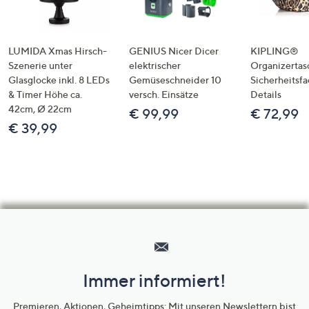
LUMIDA Xmas Hirsch-
GENIUS Nicer Dicer
KIPLING®
Szenerie unter
elektrischer
Organizertas
Glasglocke inkl. 8 LEDs
Gemüseschneider 10
Sicherheitsf
& Timer Höhe ca.
versch. Einsätze
Details
42cm, Ø 22cm
€ 99,99
€ 72,99
€ 39,99
Hilfeseiten,
Service
und
Immer informiert!
Unternehmensinformationen
Premieren, Aktionen, Geheimtipps: Mit unseren Newslettern bist