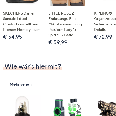
SKECHERS Damen-
LITTLE ROSE 2
KIPLING®
Sandale Lifted
Entlastungs-BHs
Organizertas
Comfort verstellbare
Mikrofasermischung
Sicherheitsf
Riemen Memory Foam
Passform Lady 1x
Details
Spitze, 1x Basic
€ 54,95
€ 72,99
€ 59,99
Wie wär's hiermit?
Mehr sehen