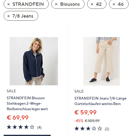
STRANDFEIN
Blousons
42
46
oder
wischen
7/8 Jeans
Sie
auf
Touch-
Geräten
nach
links
bzw.
rechts,
um
diese
SALE
SALE
anzuzeigen.
STRANDFEIN Blouson
STRANDFEIN Jeans 7/8-Länge
Stehkragen 2-Wege-
Gürtelschlaufen weites Bein
Reißverschluss leger weit
€ 59,99
€ 69,99
-45%
€ 109,99
3.8
4
3.0
2
(4)
(2)
von
Bewertungen
von
Bewertungen