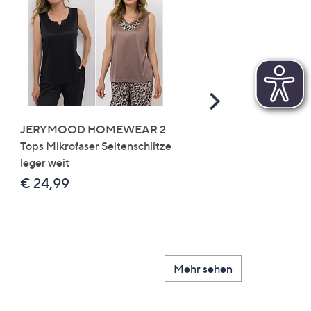
Scroll
Right
JERYMOOD HOMEWEAR 2
LITTLE ROSE 5 Maxislip
Tops Mikrofaser Seitenschlitze
Mikrofaser 3x Stickereide
leger weit
2x uni
€ 24,99
€ 49,99
Mehr sehen