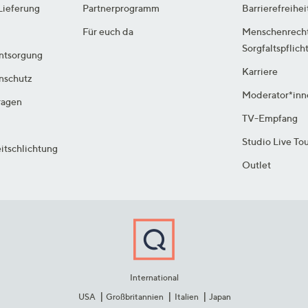
Lieferung
Partnerprogramm
Barrierefreihei
Für euch da
Menschenrech
Sorgfaltspflich
ntsorgung
Karriere
enschutz
Moderator*inn
ragen
TV-Empfang
Studio Live To
itschlichtung
Outlet
International
USA
Großbritannien
Italien
Japan