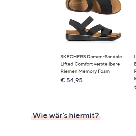
Si
au
T
G
n
li
b
re
SKECHERS Damen-Sandale
u
Lifted Comfort verstellbare
di
Riemen Memory Foam
an
€ 54,95
Wie wär's hiermit?