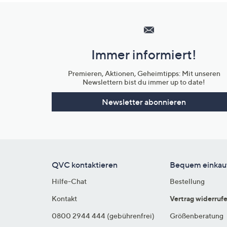
Hilfeseiten,
Service
und
Immer informiert!
Unternehmensinformationen
Premieren, Aktionen, Geheimtipps: Mit unseren
Newslettern bist du immer up to date!
Newsletter abonnieren
QVC kontaktieren
Bequem einkau
Hilfe-Chat
Bestellung
Kontakt
Vertrag widerruf
0800 2944 444 (gebührenfrei)
Größenberatung