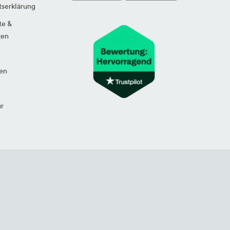
tserklärung
te &
ten
en
ur