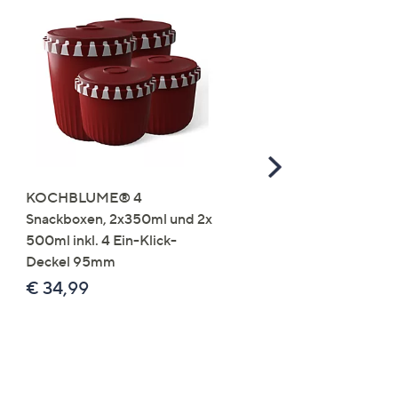
Scroll
Right
KOCHBLUME® 4
you:ly Pure Protein Limo
Snackboxen, 2x350ml und 2x
Lysin 575g für 25 Portio
500ml inkl. 4 Ein-Klick-
€ 49,99
Deckel 95mm
€ 86,94 /1 kg
€ 34,99