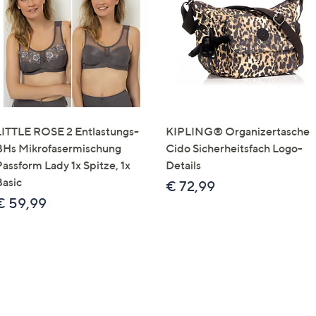
e
f
ouch-
eräten
ach
nks
zw.
chts,
LITTLE ROSE 2 Entlastungs-
KIPLING® Organizertasche
m
BHs Mikrofasermischung
Cido Sicherheitsfach Logo-
ese
Passform Lady 1x Spitze, 1x
Details
zuzeigen.
Basic
€ 72,99
€ 59,99