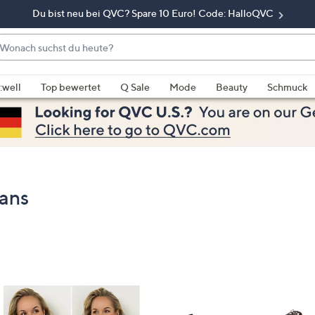
Du bist neu bei QVC? Spare 10 Euro! Code: HalloQVC
onach
chst
enn
u
rschläge
:well
Top bewertet
Q Sale
Mode
Beauty
Schmuck
eute?
rfügbar
nd,
erwenden
e
e
eiltasten
ans
ach
ben
nd
ach
nten
der
ischen