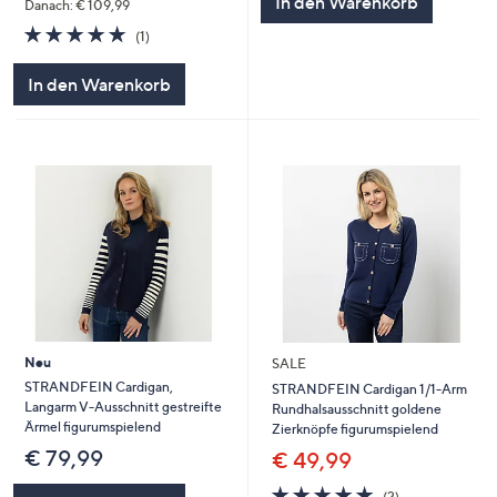
In den Warenkorb
Danach: € 109,99
5.0
1
(1)
von
Bewertungen
5
In den Warenkorb
Neu
SALE
STRANDFEIN Cardigan,
STRANDFEIN Cardigan 1/1-Arm
Langarm V-Ausschnitt gestreifte
Rundhalsausschnitt goldene
Ärmel figurumspielend
Zierknöpfe figurumspielend
€ 79,99
€ 49,99
5.0
2
(2)