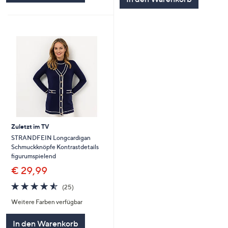
Zuletzt im TV
STRANDFEIN Longcardigan
Schmuckknöpfe Kontrastdetails
figurumspielend
€ 29,99
4.5
25
(25)
von
Bewertungen
Weitere Farben verfügbar
5
In den Warenkorb