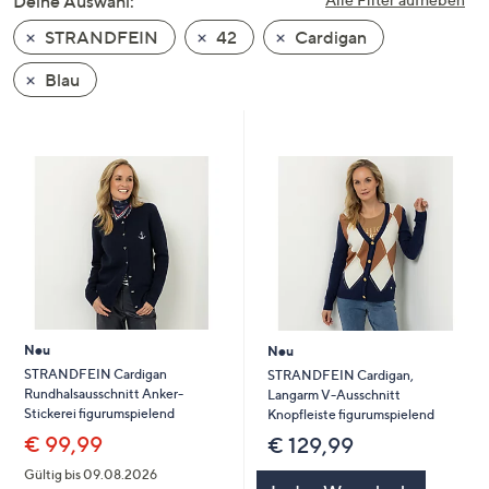
Deine Auswahl:
unten
STRANDFEIN
42
Cardigan
oder
wischen
Blau
Sie
auf
Touch-
Geräten
nach
links
bzw.
rechts,
um
diese
Neu
Neu
anzuzeigen.
STRANDFEIN Cardigan
STRANDFEIN Cardigan,
Rundhalsausschnitt Anker-
Langarm V-Ausschnitt
Stickerei figurumspielend
Knopfleiste figurumspielend
€ 99,99
€ 129,99
Gültig bis 09.08.2026