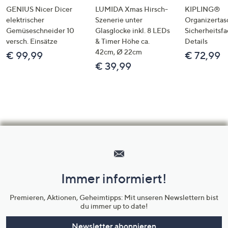
GENIUS Nicer Dicer
LUMIDA Xmas Hirsch-
KIPLING®
elektrischer
Szenerie unter
Organizertas
Gemüseschneider 10
Glasglocke inkl. 8 LEDs
Sicherheitsf
versch. Einsätze
& Timer Höhe ca.
Details
42cm, Ø 22cm
€ 99,99
€ 72,99
€ 39,99
Hilfeseiten,
Service
und
Immer informiert!
Unternehmensinformationen
Premieren, Aktionen, Geheimtipps: Mit unseren Newslettern bist
du immer up to date!
Newsletter abonnieren