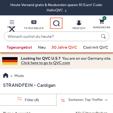
Heute Versand gratis & Neukunden sparen 10 Euro! Code:
Zum
Hauptinhalt
HalloQVC
springen
0
MENÜ
WARENKORB
TV-RÜCKBLICK
MEIN QVC
Wonach
suchst
Wenn
du
Tagesangebot
Neu
30 Jahre QVC
Cool mit QVC
Vorschläge
heute?
verfügbar
sind,
verwenden
Sie
Mode
die
STRANDFEIN - Cardigan
Pfeiltasten
nach
oben
Sortieren:
Top-Treffer
Filter
(4)
und
nach
Alle Filter aufheben