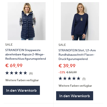
SALE
SALE
STRANDFEIN Steppweste
STRANDFEIN Shirt, 1/1-Arm
abnehmbare Kapuze 2-Wege-
Rundhalsausschnitt Flacon-
Reißverschluss figurumspielend
Druck figurumspielend
€ 69,99
€ 39,99
5.0
6
-33%
€ 59,99
(6)
von
Bewertungen
5.0
1
(1)
Weitere Farben verfügbar
5
von
Bewertungen
Weitere Farben verfügbar
5
In den Warenkorb
In den Warenkorb