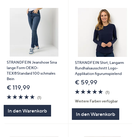
STRANDFEIN Jeanshose Sina
STRANDFEIN Shirt, Langarm
lange Form OEKO-
Rundhalsausschnitt Logo-
TEX®Standard 100 schmales
Applikation figurumspielend
Bein
€ 59,99
€ 119,99
5.0
1
(1)
5.0
1
von
Bewertungen
(1)
Weitere Farben verfügbar
von
Bewertungen
5
5
In den Warenkorb
In den Warenkorb