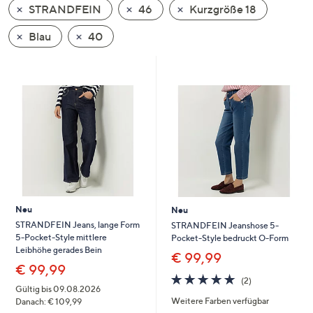
STRANDFEIN
46
Kurzgröße 18
oder
wischen
Blau
40
Sie
auf
Touch-
Geräten
nach
links
bzw.
rechts,
um
diese
Neu
Neu
anzuzeigen.
STRANDFEIN Jeans, lange Form
STRANDFEIN Jeanshose 5-
5-Pocket-Style mittlere
Pocket-Style bedruckt O-Form
Leibhöhe gerades Bein
€ 99,99
€ 99,99
5.0
2
(2)
von
Bewertungen
Gültig bis 09.08.2026
Weitere Farben verfügbar
5
Danach: € 109,99