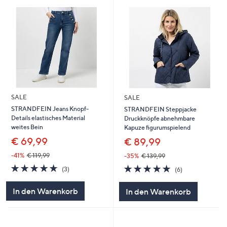
SALE
SALE
STRANDFEIN Jeans Knopf-
STRANDFEIN Steppjacke
Details elastisches Material
Druckknöpfe abnehmbare
weites Bein
Kapuze figurumspielend
€ 69,99
€ 89,99
-41%
€ 119,99
-35%
€ 139,99
4.7
3
4.7
6
(3)
(6)
von
Bewertungen
von
Bewertungen
5
5
In den Warenkorb
In den Warenkorb