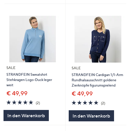
SALE
SALE
STRANDFEIN Sweatshirt
STRANDFEIN Cardigan 1/1-Arm
Stehkragen Logo-Duck leger
Rundhalsausschnitt goldene
weit
Zierknöpfe figurumspielend
€ 49,99
€ 49,99
5.0
2
5.0
2
(2)
(2)
von
Bewertungen
von
Bewertungen
5
5
In den Warenkorb
In den Warenkorb