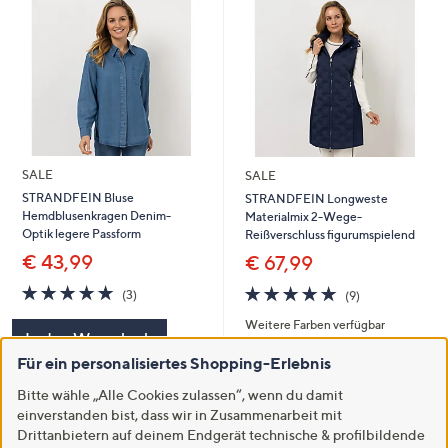
SALE
SALE
STRANDFEIN Bluse
STRANDFEIN Longweste
Hemdblusenkragen Denim-
Materialmix 2-Wege-
Optik legere Passform
Reißverschluss figurumspielend
€ 43,99
€ 67,99
4.7
3
4.7
9
(3)
(9)
von
Bewertungen
von
Bewertungen
Weitere Farben verfügbar
5
5
In den Warenkorb
Für ein personalisiertes Shopping-Erlebnis
In den Warenkorb
Bitte wähle „Alle Cookies zulassen“, wenn du damit
einverstanden bist, dass wir in Zusammenarbeit mit
Drittanbietern auf deinem Endgerät technische & profilbildende