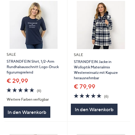
SALE
SALE
STRANDFEIN Shirt, 1/2-Arm
STRANDFEIN Jacke in
Rundhalsausschnitt Logo-Druck
Wolloptik Materialmix
figurumspielend
Westeneinsatz mit Kapuze
herausnehmbar
€ 29,99
€ 79,99
4.7
6
(6)
von
Bewertungen
4.7
6
(6)
Weitere Farben verfügbar
5
von
Bewertungen
5
In den Warenkorb
In den Warenkorb