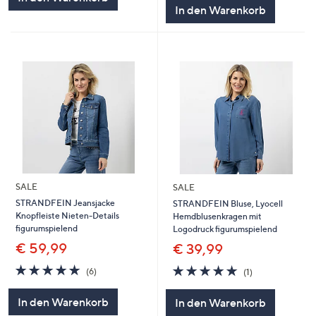
5
In den Warenkorb
SALE
SALE
STRANDFEIN Jeansjacke
STRANDFEIN Bluse, Lyocell
Knopfleiste Nieten-Details
Hemdblusenkragen mit
figurumspielend
Logodruck figurumspielend
€ 59,99
€ 39,99
5.0
6
5.0
1
(6)
(1)
von
Bewertungen
von
Bewertungen
5
5
In den Warenkorb
In den Warenkorb