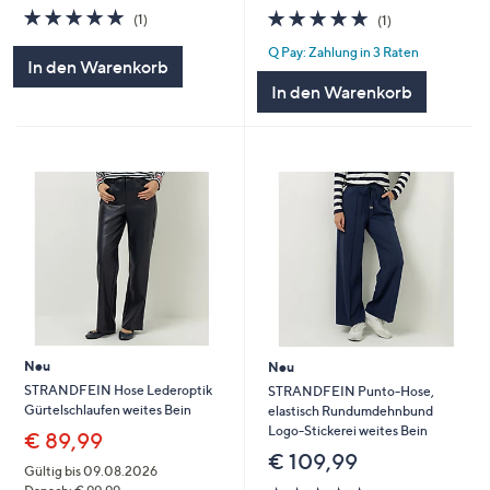
5.0
1
5.0
1
(1)
(1)
von
Bewertungen
von
Bewertungen
Q Pay: Zahlung in 3 Raten
5
5
In den Warenkorb
In den Warenkorb
Neu
Neu
STRANDFEIN Hose Lederoptik
STRANDFEIN Punto-Hose,
Gürtelschlaufen weites Bein
elastisch Rundumdehnbund
Logo-Stickerei weites Bein
€ 89,99
€ 109,99
Gültig bis 09.08.2026