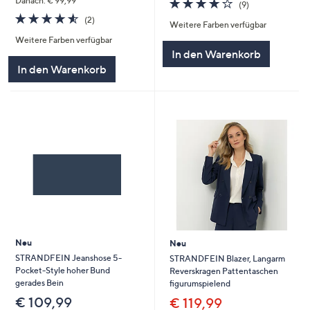
4.1
9
Danach: € 99,99
(9)
von
Bewertungen
4.5
2
(2)
Weitere Farben verfügbar
5
von
Bewertungen
Weitere Farben verfügbar
5
In den Warenkorb
In den Warenkorb
Neu
Neu
STRANDFEIN Jeanshose 5-
STRANDFEIN Blazer, Langarm
Pocket-Style hoher Bund
Reverskragen Pattentaschen
gerades Bein
figurumspielend
€ 109,99
€ 119,99