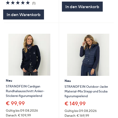
5.0
1
(1)
In den Warenkorb
von
Bewertungen
5
In den Warenkorb
Neu
Neu
STRANDFEIN Cardigan
STRANDFEIN Outdoor-Jacke
Rundhalsausschnitt Anker-
Material-Mix Stepp und Scuba
Stickerei figurumspielend
figurumspielend
€ 99,99
€ 149,99
Gültig bis 09.08.2026
Gültig bis 09.08.2026
Danach: € 109,99
Danach: € 169,99