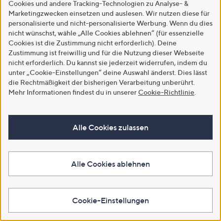
Cookies und andere Tracking-Technologien zu Analyse- &
Marketingzwecken einsetzen und auslesen. Wir nutzen diese für
personalisierte und nicht-personalisierte Werbung. Wenn du dies
nicht wünschst, wähle „Alle Cookies ablehnen“ (für essenzielle
Cookies ist die Zustimmung nicht erforderlich). Deine
Zustimmung ist freiwillig und für die Nutzung dieser Webseite
nicht erforderlich. Du kannst sie jederzeit widerrufen, indem du
unter „Cookie-Einstellungen“ deine Auswahl änderst. Dies lässt
die Rechtmäßigkeit der bisherigen Verarbeitung unberührt.
SALE
SALE
Mehr Informationen findest du in unserer
Cookie-Richtlinie
.
STRANDFEIN Shirt, 1/2-Arm
STRANDFEIN Jeans 5-Pocket-
Rundhalsausschnitt Ankerdetail
Style elastisches Material
figurumspielend
gerades Bein
€ 39,99
€ 69,99
Alle Cookies zulassen
-42%
€ 69,99
-41%
€ 119,99
4.6
5
4.6
5
(5)
(5)
von
Bewertungen
von
Bewertungen
Alle Cookies ablehnen
Weitere Farben verfügbar
5
5
In den Warenkorb
In den Warenkorb
Cookie-Einstellungen