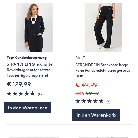
Top-Kundenbewertung
SALE
STRANDFEIN Strickmantel
STRANDFEIN Strickhose lange
Reverskragen aufgesetzte
Form Rundumdehnbund gerades
Taschen figurumspielend
Bein
€ 129,99
€ 49,99
4.8
12
-44%
€ 89,99
(12)
von
Bewertungen
4.7
7
(7)
5
von
Bewertungen
In den Warenkorb
5
In den Warenkorb