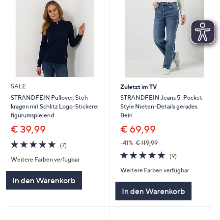
SALE
Zuletzt im TV
STRANDFEIN Jeans 5-Pocket-
STRANDFEIN Pullover, Steh-
Style Nieten-Details gerades
kragen mit Schlitz Logo-Stickerei
Bein
figurumspielend
€ 69,99
€ 39,99
4.7
7
-41%
€ 119,99
(7)
von
Bewertungen
4.7
9
(9)
Weitere Farben verfügbar
5
von
Bewertungen
Weitere Farben verfügbar
5
In den Warenkorb
In den Warenkorb