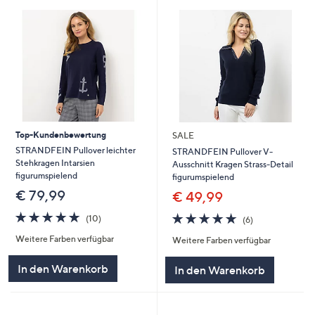
Top-Kundenbewertung
SALE
STRANDFEIN Pullover leichter
STRANDFEIN Pullover V-
Stehkragen Intarsien
Ausschnitt Kragen Strass-Detail
figurumspielend
figurumspielend
€ 79,99
€ 49,99
4.9
10
4.8
6
(10)
(6)
von
Bewertungen
von
Bewertungen
Weitere Farben verfügbar
5
Weitere Farben verfügbar
5
In den Warenkorb
In den Warenkorb