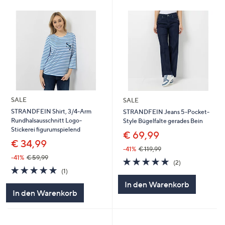
SALE
SALE
STRANDFEIN Shirt, 3/4-Arm
STRANDFEIN Jeans 5-Pocket-
Rundhalsausschnitt Logo-
Style Bügelfalte gerades Bein
Stickerei figurumspielend
€ 69,99
€ 34,99
-41%
€ 119,99
-41%
€ 59,99
5.0
2
(2)
5.0
1
von
Bewertungen
(1)
von
Bewertungen
5
In den Warenkorb
5
In den Warenkorb