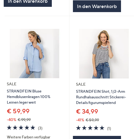
In den Warenkorb
In den Warenkorb
SALE
SALE
STRANDFEIN Bluse
STRANDFEIN Shirt, 1/2-Arm
Hemdblusenkragen 100%
Rundhalsausschnitt Stickerei-
Leinen leger weit
Details figurumspielend
€ 59,99
€ 34,99
-40%
€ 99,99
-41%
€ 59,99
5.0
3
5.0
1
(3)
(1)
von
Bewertungen
von
Bewertungen
Weitere Farben verfügbar
5
5