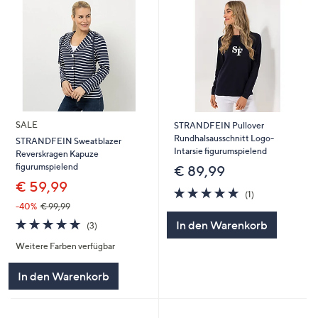
SALE
STRANDFEIN Pullover
Rundhalsausschnitt Logo-
STRANDFEIN Sweatblazer
Intarsie figurumspielend
Reverskragen Kapuze
figurumspielend
€ 89,99
€ 59,99
5.0
1
(1)
von
Bewertungen
-40%
€ 99,99
5
5.0
3
In den Warenkorb
(3)
von
Bewertungen
Weitere Farben verfügbar
5
In den Warenkorb