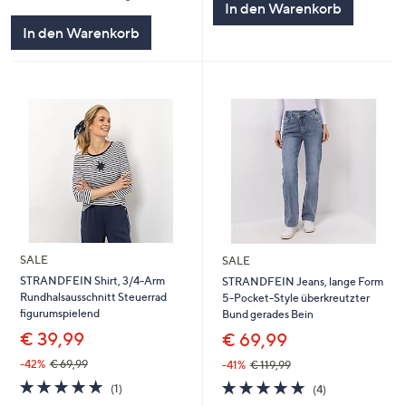
In den Warenkorb
In den Warenkorb
SALE
SALE
STRANDFEIN Shirt, 3/4-Arm
STRANDFEIN Jeans, lange Form
Rundhalsausschnitt Steuerrad
5-Pocket-Style überkreutzter
figurumspielend
Bund gerades Bein
€ 39,99
€ 69,99
-42%
€ 69,99
-41%
€ 119,99
5.0
1
5.0
4
(1)
(4)
von
Bewertungen
von
Bewertungen