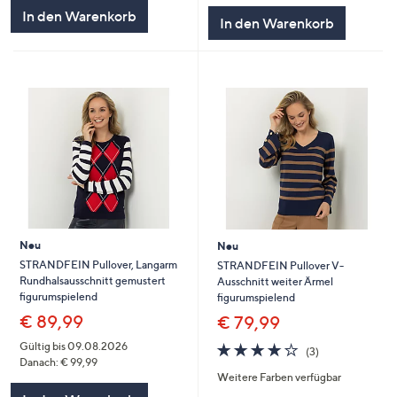
In den Warenkorb
In den Warenkorb
Neu
Neu
STRANDFEIN Pullover, Langarm
STRANDFEIN Pullover V-
Rundhalsausschnitt gemustert
Ausschnitt weiter Ärmel
figurumspielend
figurumspielend
€ 89,99
€ 79,99
4.0
3
Gültig bis 09.08.2026
(3)
von
Bewertungen
Danach: € 99,99
Weitere Farben verfügbar
5