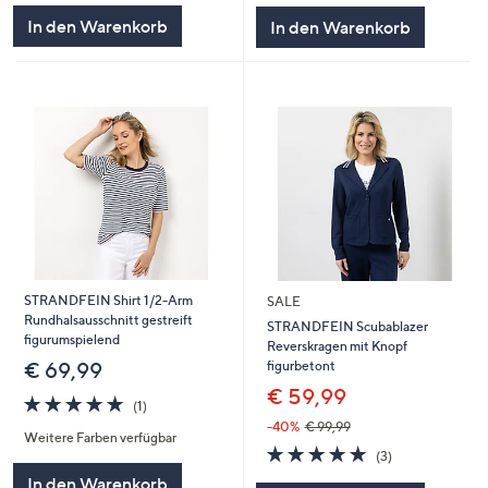
5
5
In den Warenkorb
In den Warenkorb
STRANDFEIN Shirt 1/2-Arm
SALE
Rundhalsausschnitt gestreift
STRANDFEIN Scubablazer
figurumspielend
Reverskragen mit Knopf
figurbetont
€ 69,99
€ 59,99
5.0
1
(1)
von
Bewertungen
-40%
€ 99,99
Weitere Farben verfügbar
5
5.0
3
(3)
von
Bewertungen
In den Warenkorb