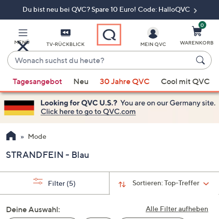
Du bist neu bei QVC? Spare 10 Euro! Code: HalloQVC
Zum
Hauptinhalt
springen
0
MENÜ
WARENKORB
TV-RÜCKBLICK
MEIN QVC
Wonach
suchst
Wenn
du
Tagesangebot
Neu
30 Jahre QVC
Cool mit QVC
Vorschläge
heute?
verfügbar
sind,
verwenden
Sie
Mode
die
STRANDFEIN - Blau
Pfeiltasten
nach
oben
Sortieren:
Top-Treffer
Filter
(5)
und
nach
Deine Auswahl:
Alle Filter aufheben
unten