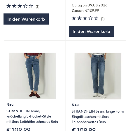
3.0
1
Gültig bis 09.08.2026
(1)
von
Bewertungen
Danach: € 129,99
5
3.0
1
In den Warenkorb
(1)
von
Bewertungen
5
In den Warenkorb
Neu
Neu
STRANDFEIN Jeans,
STRANDFEIN Jeans, lange Form
knöchellang 5-Pocket-Style
Eingrifftaschen mittlere
mittlere Leibhöhe schmales Bein
Leibhöhe weites Bein
€ 109,99
€ 109,99