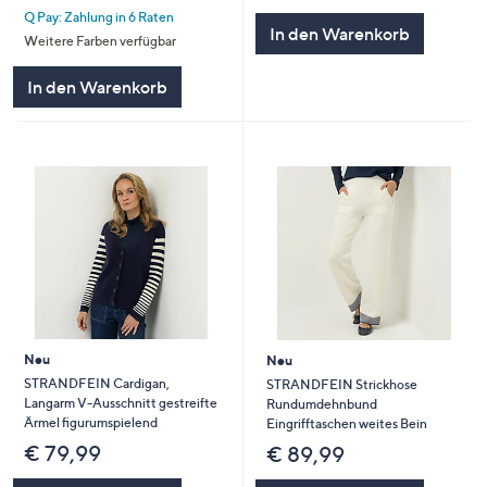
Q Pay: Zahlung in 6 Raten
In den Warenkorb
Weitere Farben verfügbar
In den Warenkorb
Neu
Neu
STRANDFEIN Cardigan,
STRANDFEIN Strickhose
Langarm V-Ausschnitt gestreifte
Rundumdehnbund
Ärmel figurumspielend
Eingrifftaschen weites Bein
€ 79,99
€ 89,99