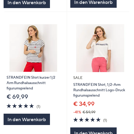
In den Warenkorb
In den Warenkorb
STRANDFEIN Shirt kurzer 1/2
SALE
Arm Rundhalsausschnitt
STRANDFEIN Shirt, 1/2-Arm
figurumspielend
Rundhalsausschnitt Logo-Druck
figurumspielend
€ 69,99
€ 34,99
5.0
1
(1)
von
Bewertungen
-41%
€ 59,99
5
5.0
1
In den Warenkorb
(1)
von
Bewertungen
5
In den Warenkorb