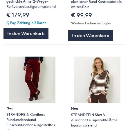
gestrickte Ärmel 2-Wege-
elastischer Bund Kontrastdetails
Reißverschluss figurumspielend
weites Bein
€ 179,99
€ 99,99
Q Pay: Zahlung in 3 Raten
Weitere Farben verfügbar
In den Warenkorb
In den Warenkorb
Neu
Neu
STRANDFEIN Cordhose
STRANDFEIN Shirt V-
Rundumdehnbund
Ausschnitt ausgestellte Ärmel
Einschubtaschen ausgestelltes
figurumspielend