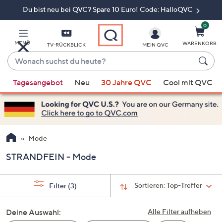
Du bist neu bei QVC? Spare 10 Euro! Code: HalloQVC
Zum
Hauptinhalt
springen
0
MENÜ
WARENKORB
TV-RÜCKBLICK
MEIN QVC
Wonach
suchst
Wenn
du
Tagesangebot
Neu
30 Jahre QVC
Cool mit QVC
Vorschläge
heute?
verfügbar
sind,
verwenden
Sie
Mode
die
STRANDFEIN - Mode
Pfeiltasten
nach
oben
Sortieren:
Top-Treffer
Filter
(3)
und
nach
Deine Auswahl:
Alle Filter aufheben
unten