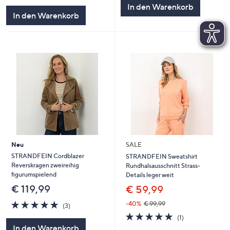
In den Warenkorb
In den Warenkorb
Neu
SALE
STRANDFEIN Cordblazer
STRANDFEIN Sweatshirt
Reverskragen zweireihig
Rundhalsausschnitt Strass-
figurumspielend
Details leger weit
€ 119,99
€ 59,99
4.7
3
-40%
€ 99,99
(3)
von
Bewertungen
5.0
1
(1)
5
von
Bewertungen
In den Warenkorb