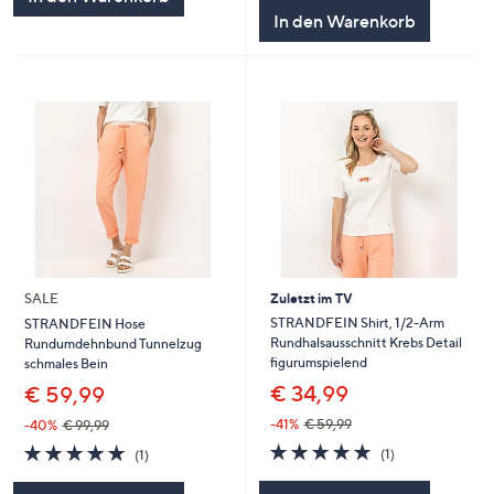
5
In den Warenkorb
SALE
Zuletzt im TV
STRANDFEIN Shirt, 1/2-Arm
STRANDFEIN Hose
Rundhalsausschnitt Krebs Detail
Rundumdehnbund Tunnelzug
figurumspielend
schmales Bein
€ 34,99
€ 59,99
-41%
€ 59,99
-40%
€ 99,99
5.0
1
5.0
1
(1)
(1)
von
Bewertungen
von
Bewertungen
5
5