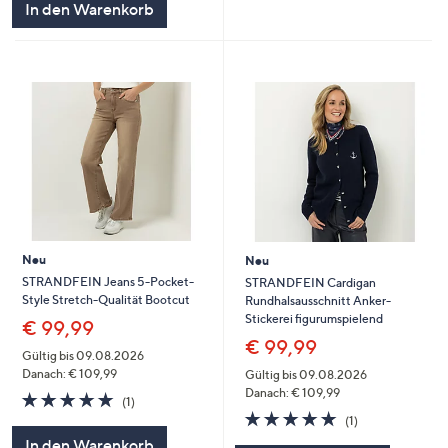
In den Warenkorb
Neu
Neu
STRANDFEIN Jeans 5-Pocket-
STRANDFEIN Cardigan
Style Stretch-Qualität Bootcut
Rundhalsausschnitt Anker-
Stickerei figurumspielend
€ 99,99
€ 99,99
Gültig bis 09.08.2026
Danach: € 109,99
Gültig bis 09.08.2026
Danach: € 109,99
5.0
1
(1)
von
Bewertungen
5.0
1
(1)
5
von
Bewertungen
In den Warenkorb