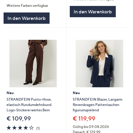
von
Bewertungen
Weitere Farben verfügbar
5
In den Warenkorb
In den Warenkorb
Neu
Neu
STRANDFEIN Punto-Hose,
STRANDFEIN Blazer, Langarm
elastisch Rundumdehnbund
Reverskragen Pattentaschen
Logo-Stickerei weites Bein
figurumspielend
€ 109,99
€ 119,99
4.0
1
Gültig bis 09.08.2026
(1)
von
Bewertungen
Danach: € 129,99