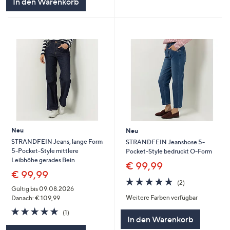
In den Warenkorb
Neu
Neu
STRANDFEIN Jeans, lange Form
STRANDFEIN Jeanshose 5-
5-Pocket-Style mittlere
Pocket-Style bedruckt O-Form
Leibhöhe gerades Bein
€ 99,99
€ 99,99
5.0
2
(2)
von
Bewertungen
Gültig bis 09.08.2026
Weitere Farben verfügbar
5
Danach: € 109,99
5.0
1
(1)
In den Warenkorb
von
Bewertungen
5