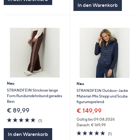
5
In den Warenkorb
Neu
Neu
STRANDFEIN Strickose lange
STRANDFEIN Outdoor-Jacke
Form Rundumdehnbund gerades
Material-Mix Stepp und Scuba
Bein
figurumspielend
€ 89,99
€ 149,99
5.0
1
Gültig bis 09.08.2026
(1)
von
Bewertungen
Danach: € 169,99
5
5.0
1
In den Warenkorb
(1)
von
Bewertungen