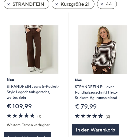
STRANDFEIN
Kurzgröße 21
44
oder
wischen
Sie
auf
Touch-
Geräten
nach
links
bzw.
rechts,
um
Neu
Neu
diese
STRANDFEIN Jeans 5-Pocket-
STRANDFEIN Pullover
Style Logodetails gerades,
Rundhalsausschnitt Herz-
anzuzeigen.
weites Bein
Stickerei figurumspielend
€ 109,99
€ 79,99
5.0
1
5.0
2
(1)
(2)
von
Bewertungen
von
Bewertungen
Weitere Farben verfügbar
5
5
In den Warenkorb