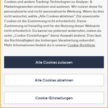
Cookies und andere Tracking-Technologien zu Analyse- &
Marketingzwecken einsetzen und auslesen. Wir nutzen diese für
personalisierte und nicht-personalisierte Werbung. Wenn du dies
nicht wünschst, wähle „Alle Cookies ablehnen“ (für essenzielle
Cookies ist die Zustimmung nicht erforderlich). Deine
Zustimmung ist freiwillig und für die Nutzung dieser Webseite
nicht erforderlich. Du kannst sie jederzeit widerrufen, indem du
unter „Cookie-Einstellungen“ deine Auswahl änderst. Dies lässt
die Rechtmäßigkeit der bisherigen Verarbeitung unberührt.
Mehr Informationen findest du in unserer
Cookie-Richtlinie
.
STRANDFEIN Shirt 1/2-Arm
SALE
Rundhalsausschnitt gestreift
Alle Cookies zulassen
STRANDFEIN Shirt, 1/1-Arm
figurumspielend
Rundhalsausschnitt Strass-
Details figurumspielend
€ 69,99
€ 29,99
5.0
1
Alle Cookies ablehnen
(1)
von
Bewertungen
-50%
€ 59,99
Weitere Farben verfügbar
5
5.0
3
(3)
von
Bewertungen
In den Warenkorb
Cookie-Einstellungen
5
In den Warenkorb