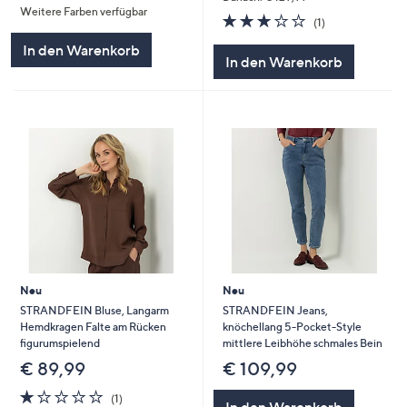
Weitere Farben verfügbar
5
3.0
1
(1)
von
Bewertungen
In den Warenkorb
5
In den Warenkorb
Neu
Neu
STRANDFEIN Bluse, Langarm
STRANDFEIN Jeans,
Hemdkragen Falte am Rücken
knöchellang 5-Pocket-Style
figurumspielend
mittlere Leibhöhe schmales Bein
€ 89,99
€ 109,99
1.0
1
(1)