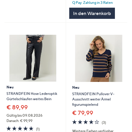
Q Pay: Zahlung in 3 Raten
5
In den Warenkorb
Neu
Neu
STRANDFEIN Hose Lederoptik
STRANDFEIN Pullover V-
Gürtelschlaufen weites Bein
Ausschnitt weiter Ärmel
figurumspielend
€ 89,99
€ 79,99
Gültig bis 09.08.2026
4.0
3
Danach: € 99,99
(3)
von
Bewertungen
5.0
1
(1)
Weitere Farben verfügbar
5