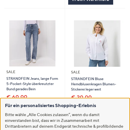
SALE
SALE
STRANDFEIN Jeans, lange Form
STRANDFEIN Bluse
5-Pocket-Style überkreutzter
Hemdblusenkragen Blumen-
Bund gerades Bein
Stickerei leger weit
€ 69,99
€ 39,99
Für ein personalisiertes Shopping-Erlebnis
5.0
3
-41%
€ 119,99
(3)
von
Bewertungen
5.0
4
(4)
Bitte wähle „Alle Cookies zulassen“, wenn du damit
5
von
Bewertungen
In den Warenkorb
einverstanden bist, dass wir in Zusammenarbeit mit
5
In den Warenkorb
Drittanbietern auf deinem Endgerät technische & profilbildende