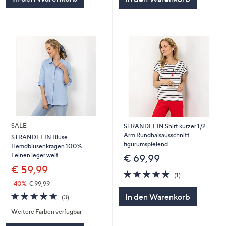
SALE
STRANDFEIN Shirt kurzer 1/2
Arm Rundhalsausschnitt
STRANDFEIN Bluse
figurumspielend
Hemdblusenkragen 100%
Leinen leger weit
€ 69,99
€ 59,99
5.0
1
(1)
von
Bewertungen
-40%
€ 99,99
5
5.0
3
In den Warenkorb
(3)
von
Bewertungen
Weitere Farben verfügbar
5