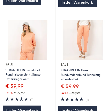
In den Warenkorb
In den Warenkorb
SALE
SALE
STRANDFEIN Sweatshirt
STRANDFEIN Hose
Rundhalsausschnitt Strass-
Rundumdehnbund Tunnelzug
Details leger weit
schmales Bein
€ 59,99
€ 59,99
-40%
€ 99,99
-40%
€ 99,99
5.0
1
5.0
1
(1)
(1)
von
Bewertungen
von
Bewertungen
5
5
In den Warenkorb
In den Warenkorb