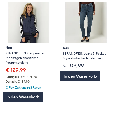
Neu
Neu
STRANDFEIN Steppweste
STRANDFEIN Jeans 5-Pocket-
Stehkragen Knopfleiste
Style elastisch schmales Bein
figurumspielend
€ 109,99
€ 129,99
In den Warenkorb
Gültig bis 09.08.2026
Danach: € 139,99
Q Pay: Zahlung in 3 Raten
In den Warenkorb