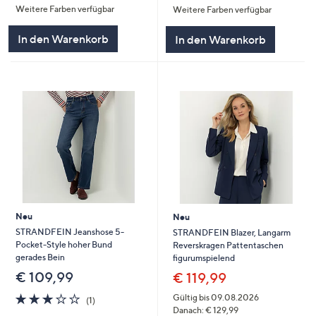
Weitere Farben verfügbar
Weitere Farben verfügbar
5
5
In den Warenkorb
In den Warenkorb
Neu
Neu
STRANDFEIN Jeanshose 5-
STRANDFEIN Blazer, Langarm
Pocket-Style hoher Bund
Reverskragen Pattentaschen
gerades Bein
figurumspielend
€ 109,99
€ 119,99
3.0
1
Gültig bis 09.08.2026
(1)
von
Bewertungen
Danach: € 129,99