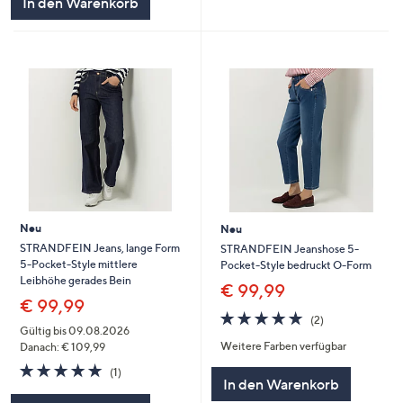
In den Warenkorb
Neu
Neu
STRANDFEIN Jeans, lange Form
STRANDFEIN Jeanshose 5-
5-Pocket-Style mittlere
Pocket-Style bedruckt O-Form
Leibhöhe gerades Bein
€ 99,99
€ 99,99
5.0
2
(2)
von
Bewertungen
Gültig bis 09.08.2026
Weitere Farben verfügbar
5
Danach: € 109,99
5.0
1
(1)
In den Warenkorb
von
Bewertungen
5