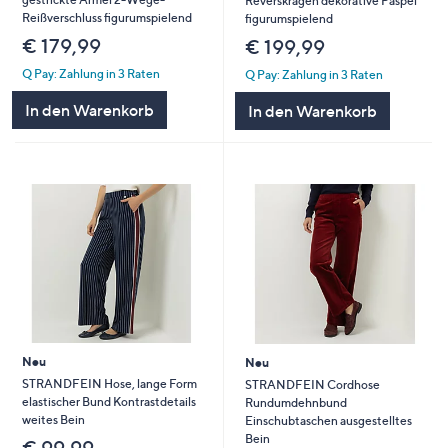
Reverskragen dekorative Paspel
Reißverschluss figurumspielend
figurumspielend
€ 179,99
€ 199,99
Q Pay: Zahlung in 3 Raten
Q Pay: Zahlung in 3 Raten
In den Warenkorb
In den Warenkorb
Neu
Neu
STRANDFEIN Hose, lange Form
STRANDFEIN Cordhose
elastischer Bund Kontrastdetails
Rundumdehnbund
weites Bein
Einschubtaschen ausgestelltes
Bein
€ 99,99