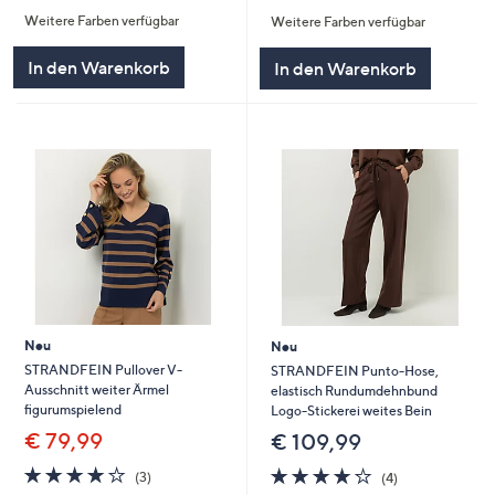
von
Bewertungen
von
Bewertungen
Weitere Farben verfügbar
Weitere Farben verfügbar
5
5
In den Warenkorb
In den Warenkorb
Neu
Neu
STRANDFEIN Pullover V-
STRANDFEIN Punto-Hose,
Ausschnitt weiter Ärmel
elastisch Rundumdehnbund
figurumspielend
Logo-Stickerei weites Bein
€ 79,99
€ 109,99
4.0
3
4.0
4
(3)
(4)
von
Bewertungen
von
Bewertungen