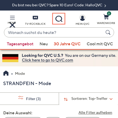
Du bist neu bei QVC? Spare 10 Euro! Code: HalloQVC
Zum
Hauptinhalt
springen
0
MENÜ
WARENKORB
TV-RÜCKBLICK
MEIN QVC
Wonach
suchst
Wenn
du
Tagesangebot
Neu
30 Jahre QVC
Cool mit QVC
Vorschläge
heute?
verfügbar
sind,
verwenden
Sie
Mode
die
STRANDFEIN - Mode
Pfeiltasten
nach
oben
Sortieren:
Top-Treffer
Filter
(3)
und
nach
Deine Auswahl:
Alle Filter aufheben
unten