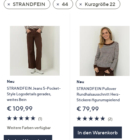
STRANDFEIN
44
Kurzgröße 22
oder
wischen
Sie
auf
Touch-
Geräten
nach
links
bzw.
rechts,
um
Neu
Neu
diese
STRANDFEIN Jeans 5-Pocket-
STRANDFEIN Pullover
Style Logodetails gerades,
Rundhalsausschnitt Herz-
anzuzeigen.
weites Bein
Stickerei figurumspielend
€ 109,99
€ 79,99
5.0
1
5.0
2
(1)
(2)
von
Bewertungen
von
Bewertungen
Weitere Farben verfügbar
5
5
In den Warenkorb