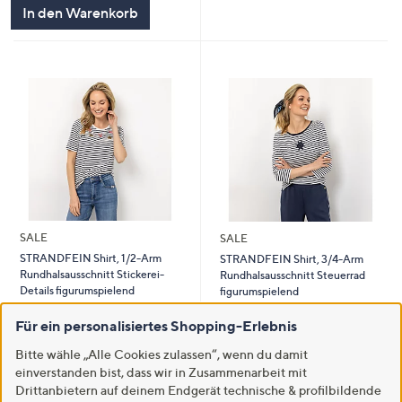
In den Warenkorb
SALE
SALE
STRANDFEIN Shirt, 1/2-Arm
STRANDFEIN Shirt, 3/4-Arm
Rundhalsausschnitt Stickerei-
Rundhalsausschnitt Steuerrad
Details figurumspielend
figurumspielend
€ 34,99
€ 39,99
Für ein personalisiertes Shopping-Erlebnis
-41%
€ 59,99
-42%
€ 69,99
Bitte wähle „Alle Cookies zulassen“, wenn du damit
5.0
1
5.0
1
(1)
(1)
einverstanden bist, dass wir in Zusammenarbeit mit
von
Bewertungen
von
Bewertungen
Drittanbietern auf deinem Endgerät technische & profilbildende
5
5