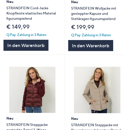
Neu
Neu
STRANDFEIN Cord-Jacke
STRANDFEIN Wolljacke mit
Knopfleiste elastisches Material
gesteppter Kapuze und
figurumspielend
Stehkragen figurumspielend
€ 149,99
€ 199,99
Q Pay: Zahlung in 3 Raten
Q Pay: Zahlung in 3 Raten
In den Warenkorb
In den Warenkorb
Neu
Neu
STRANDFEIN Steppjacke
STRANDFEIN Steppjacke mit
gestrickte Ärmel 2-Wege-