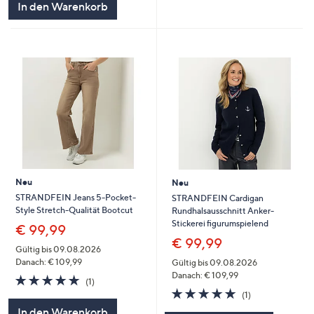
In den Warenkorb
Neu
Neu
STRANDFEIN Jeans 5-Pocket-
STRANDFEIN Cardigan
Style Stretch-Qualität Bootcut
Rundhalsausschnitt Anker-
Stickerei figurumspielend
€ 99,99
€ 99,99
Gültig bis 09.08.2026
Danach: € 109,99
Gültig bis 09.08.2026
Danach: € 109,99
5.0
1
(1)
von
Bewertungen
5.0
1
(1)
5
von
Bewertungen
In den Warenkorb