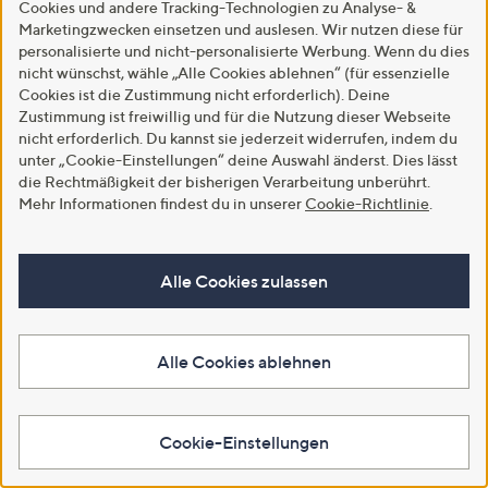
In den Warenkorb
In den Warenkorb
Cookies und andere Tracking-Technologien zu Analyse- &
Marketingzwecken einsetzen und auslesen. Wir nutzen diese für
personalisierte und nicht-personalisierte Werbung. Wenn du dies
nicht wünschst, wähle „Alle Cookies ablehnen“ (für essenzielle
Cookies ist die Zustimmung nicht erforderlich). Deine
Zustimmung ist freiwillig und für die Nutzung dieser Webseite
nicht erforderlich. Du kannst sie jederzeit widerrufen, indem du
unter „Cookie-Einstellungen“ deine Auswahl änderst. Dies lässt
die Rechtmäßigkeit der bisherigen Verarbeitung unberührt.
Mehr Informationen findest du in unserer
Cookie-Richtlinie
.
SALE
SALE
Alle Cookies zulassen
STRANDFEIN Shirt, 1/2-Arm
STRANDFEIN Jeans, lange Form
Rundhalsausschnitt Logo-Druck
5-Pocket-Style überkreutzter
figurumspielend
Bund gerades Bein
Alle Cookies ablehnen
€ 34,99
€ 69,99
-41%
€ 59,99
-41%
€ 119,99
5.0
1
5.0
4
(1)
(4)
Cookie-Einstellungen
von
Bewertungen
von
Bewertungen
5
5
In den Warenkorb
In den Warenkorb