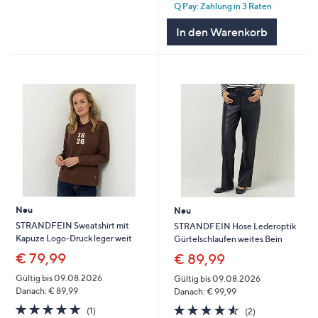
Q Pay: Zahlung in 3 Raten
5
In den Warenkorb
Neu
Neu
STRANDFEIN Sweatshirt mit
STRANDFEIN Hose Lederoptik
Kapuze Logo-Druck leger weit
Gürtelschlaufen weites Bein
€ 79,99
€ 89,99
Gültig bis 09.08.2026
Gültig bis 09.08.2026
Danach: € 89,99
Danach: € 99,99
5.0
1
4.5
2
(1)
(2)