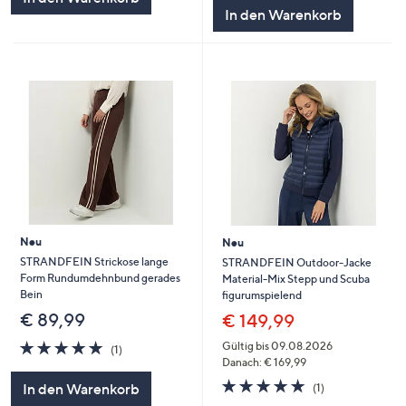
5
In den Warenkorb
Neu
Neu
STRANDFEIN Strickose lange
STRANDFEIN Outdoor-Jacke
Form Rundumdehnbund gerades
Material-Mix Stepp und Scuba
Bein
figurumspielend
€ 89,99
€ 149,99
5.0
1
Gültig bis 09.08.2026
(1)
von
Bewertungen
Danach: € 169,99
5
5.0
1
In den Warenkorb
(1)
von
Bewertungen