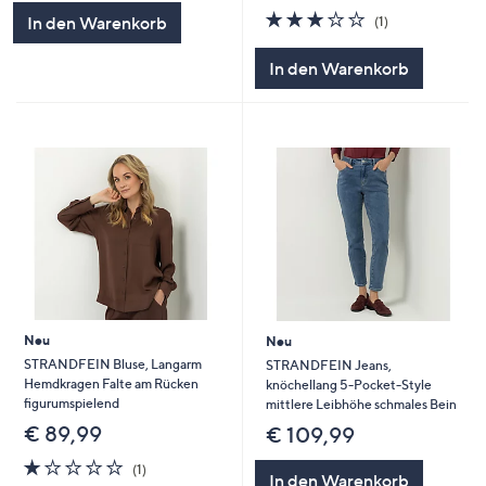
5
3.0
1
In den Warenkorb
(1)
von
Bewertungen
5
In den Warenkorb
Neu
Neu
STRANDFEIN Bluse, Langarm
STRANDFEIN Jeans,
Hemdkragen Falte am Rücken
knöchellang 5-Pocket-Style
figurumspielend
mittlere Leibhöhe schmales Bein
€ 89,99
€ 109,99
1.0
1
(1)
In den Warenkorb
von
Bewertungen