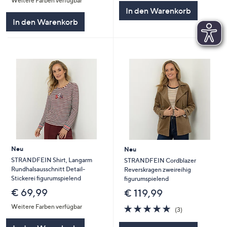
Weitere Farben verfügbar
In den Warenkorb
In den Warenkorb
Neu
Neu
STRANDFEIN Shirt, Langarm
STRANDFEIN Cordblazer
Rundhalsausschnitt Detail-
Reverskragen zweireihig
Stickerei figurumspielend
figurumspielend
€ 69,99
€ 119,99
4.7
3
Weitere Farben verfügbar
(3)
von
Bewertungen
5