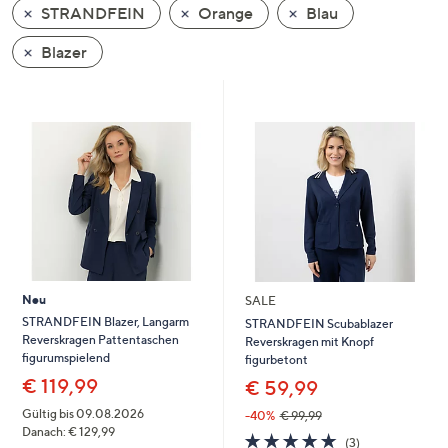
STRANDFEIN
Orange
Blau
oder
wischen
Blazer
Sie
auf
Touch-
Geräten
nach
links
bzw.
rechts,
um
diese
Neu
SALE
anzuzeigen.
STRANDFEIN Blazer, Langarm
STRANDFEIN Scubablazer
Reverskragen Pattentaschen
Reverskragen mit Knopf
figurumspielend
figurbetont
€ 119,99
€ 59,99
Gültig bis 09.08.2026
-40%
€ 99,99
Danach: € 129,99
5.0
3
(3)