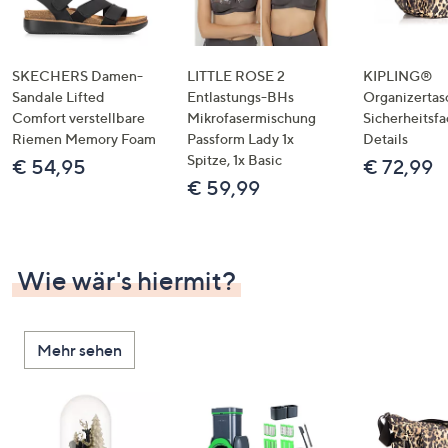
SKECHERS Damen-
LITTLE ROSE 2
KIPLING®
Sandale Lifted
Entlastungs-BHs
Organizertas
Comfort verstellbare
Mikrofasermischung
Sicherheitsf
Riemen Memory Foam
Passform Lady 1x
Details
Spitze, 1x Basic
€ 54,95
€ 72,99
€ 59,99
Wie wär's hiermit?
Mehr sehen