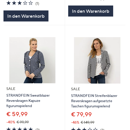
3.0
1
von
Bewertungen
(1)
von
Bewertungen
5
In den Warenkorb
5
In den Warenkorb
SALE
SALE
STRANDFEIN Sweatblazer
STRANDFEIN Streifenblazer
Reverskragen Kapuze
Reverskragen aufgesetzte
figurumspielend
Taschen figurumspielend
€ 59,99
€ 79,99
-40%
€ 99,99
-46%
€ 149,99
5.0
2
2.7
3
(2)