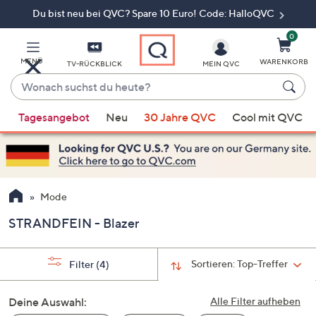
Du bist neu bei QVC? Spare 10 Euro! Code: HalloQVC
Zum
Hauptinhalt
springen
0
MENÜ
WARENKORB
TV-RÜCKBLICK
MEIN QVC
Wonach
suchst
Wenn
du
Tagesangebot
Neu
30 Jahre QVC
Cool mit QVC
Vorschläge
heute?
verfügbar
sind,
verwenden
Sie
Mode
die
STRANDFEIN - Blazer
Pfeiltasten
nach
oben
Sortieren:
Top-Treffer
Filter
(4)
und
nach
Deine Auswahl:
Alle Filter aufheben
unten