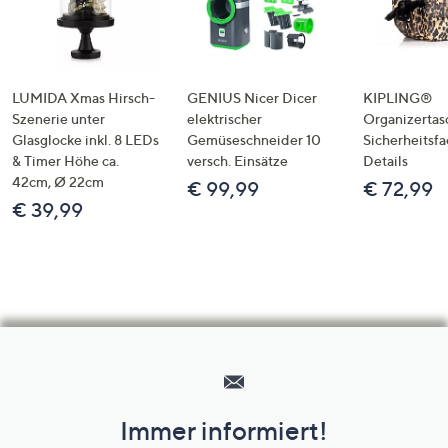
LUMIDA Xmas Hirsch-
GENIUS Nicer Dicer
KIPLING®
Szenerie unter
elektrischer
Organizertas
Glasglocke inkl. 8 LEDs
Gemüseschneider 10
Sicherheitsf
& Timer Höhe ca.
versch. Einsätze
Details
42cm, Ø 22cm
€ 99,99
€ 72,99
€ 39,99
Hilfeseiten,
Service
und
Immer informiert!
Unternehmensinformationen