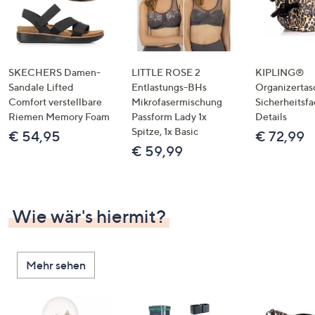
SKECHERS Damen-
LITTLE ROSE 2
KIPLING®
Sandale Lifted
Entlastungs-BHs
Organizertas
Comfort verstellbare
Mikrofasermischung
Sicherheitsf
Riemen Memory Foam
Passform Lady 1x
Details
Spitze, 1x Basic
€ 54,95
€ 72,99
€ 59,99
Wie wär's hiermit?
Mehr sehen