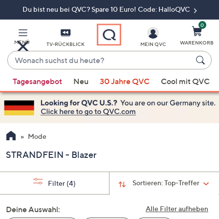
Du bist neu bei QVC? Spare 10 Euro! Code: HalloQVC
Zum
Hauptinhalt
springen
0
MENÜ
WARENKORB
TV-RÜCKBLICK
MEIN QVC
Wonach
suchst
Wenn
du
Tagesangebot
Neu
30 Jahre QVC
Cool mit QVC
Vorschläge
heute?
verfügbar
sind,
verwenden
Sie
Mode
die
STRANDFEIN - Blazer
Pfeiltasten
nach
oben
Sortieren:
Top-Treffer
Filter
(4)
und
nach
Deine Auswahl:
Alle Filter aufheben
unten