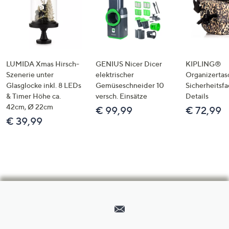
LUMIDA Xmas Hirsch-
GENIUS Nicer Dicer
KIPLING®
Szenerie unter
elektrischer
Organizertas
Glasglocke inkl. 8 LEDs
Gemüseschneider 10
Sicherheitsf
& Timer Höhe ca.
versch. Einsätze
Details
42cm, Ø 22cm
€ 99,99
€ 72,99
€ 39,99
Hilfeseiten,
Service
und