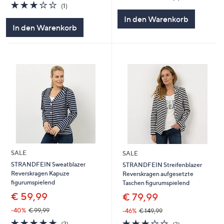
3.0
1
von
Bewertungen
(1)
von
Bewertungen
5
In den Warenkorb
5
In den Warenkorb
SALE
SALE
STRANDFEIN Sweatblazer
STRANDFEIN Streifenblazer
Reverskragen Kapuze
Reverskragen aufgesetzte
figurumspielend
Taschen figurumspielend
€ 59,99
€ 79,99
-40%
€ 99,99
-46%
€ 149,99
5.0
2
2.7
3
(2)