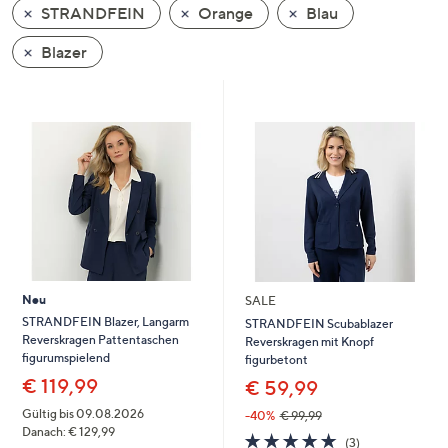
STRANDFEIN
Orange
Blau
oder
wischen
Blazer
Sie
auf
Touch-
Geräten
nach
links
bzw.
rechts,
um
diese
Neu
SALE
anzuzeigen.
STRANDFEIN Blazer, Langarm
STRANDFEIN Scubablazer
Reverskragen Pattentaschen
Reverskragen mit Knopf
figurumspielend
figurbetont
€ 119,99
€ 59,99
Gültig bis 09.08.2026
-40%
€ 99,99
Danach: € 129,99
5.0
3
(3)