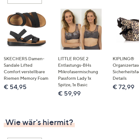
oder
wischen
Sie
auf
Touch-
Geräten
nach
links
SKECHERS Damen-
LITTLE ROSE 2
KIPLING®
bzw.
Sandale Lifted
Entlastungs-BHs
Organizertas
Comfort verstellbare
Mikrofasermischung
Sicherheitsf
rechts,
Riemen Memory Foam
Passform Lady 1x
Details
um
Spitze, 1x Basic
€ 54,95
€ 72,99
diese
€ 59,99
anzuzeigen.
Wie wär's hiermit?