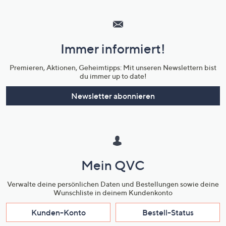
Hilfeseiten,
Service
und
Immer informiert!
Unternehmensinformationen
Premieren, Aktionen, Geheimtipps: Mit unseren Newslettern bist
du immer up to date!
Newsletter abonnieren
Mein QVC
Verwalte deine persönlichen Daten und Bestellungen sowie deine
Wunschliste in deinem Kundenkonto
Kunden-Konto
Bestell-Status