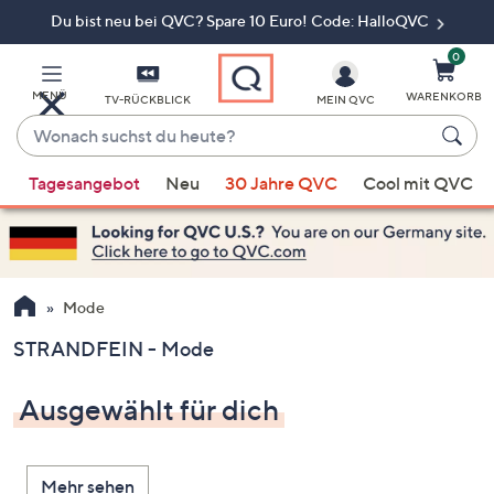
Du bist neu bei QVC? Spare 10 Euro! Code: HalloQVC
Zum
Hauptinhalt
springen
0
MENÜ
WARENKORB
TV-RÜCKBLICK
MEIN QVC
Wonach
suchst
Wenn
du
Tagesangebot
Neu
30 Jahre QVC
Cool mit QVC
Vorschläge
heute?
verfügbar
sind,
verwenden
Sie
Mode
die
STRANDFEIN - Mode
Pfeiltasten
nach
Ausgewählt für dich
oben
und
nach
Mehr sehen
unten