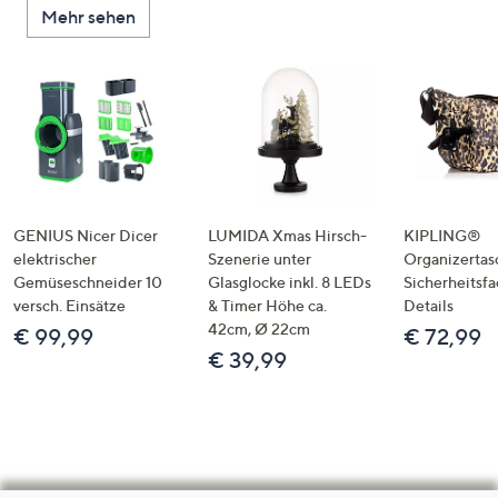
Mehr sehen
GENIUS Nicer Dicer
LUMIDA Xmas Hirsch-
KIPLING®
elektrischer
Szenerie unter
Organizertas
Gemüseschneider 10
Glasglocke inkl. 8 LEDs
Sicherheitsf
versch. Einsätze
& Timer Höhe ca.
Details
42cm, Ø 22cm
€ 99,99
€ 72,99
€ 39,99