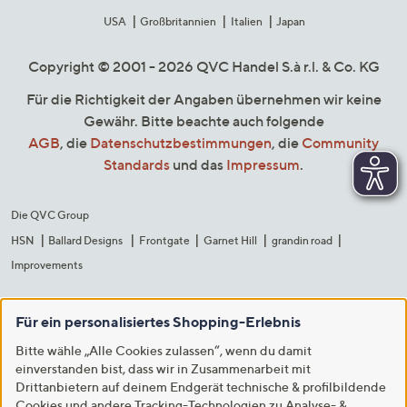
USA
Großbritannien
Italien
Japan
Copyright © 2001 - 2026 QVC Handel S.à r.l. & Co. KG
Für die Richtigkeit der Angaben übernehmen wir keine
Gewähr. Bitte beachte auch folgende
AGB
, die
Datenschutzbestimmungen
, die
Community
Standards
und das
Impressum
.
Die QVC Group
HSN
Ballard Designs
Frontgate
Garnet Hill
grandin road
Improvements
Für ein personalisiertes Shopping-Erlebnis
Bitte wähle „Alle Cookies zulassen“, wenn du damit
einverstanden bist, dass wir in Zusammenarbeit mit
Drittanbietern auf deinem Endgerät technische & profilbildende
Cookies und andere Tracking-Technologien zu Analyse- &