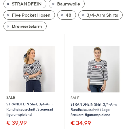
STRANDFEIN
Baumwolle
oder
wischen
Five Pocket Hosen
48
3/4-Arm Shirts
Sie
auf
Dreiviertelarm
Touch-
Geräten
nach
links
bzw.
rechts,
um
diese
anzuzeigen.
SALE
SALE
STRANDFEIN Shirt, 3/4-Arm
STRANDFEIN Shirt, 3/4-Arm
Rundhalsausschnitt Steuerrad
Rundhalsausschnitt Logo-
figurumspielend
Stickerei figurumspielend
€ 39,99
€ 34,99