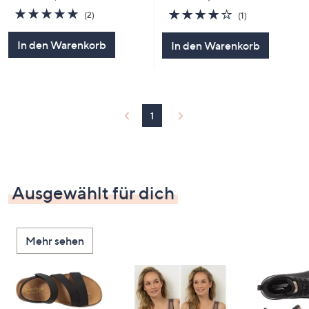
5.0
2
4.0
1
(2)
(1)
von
Bewertungen
von
Bewertungen
5
5
In den Warenkorb
In den Warenkorb
1
Ausgewählt für dich
Mehr sehen