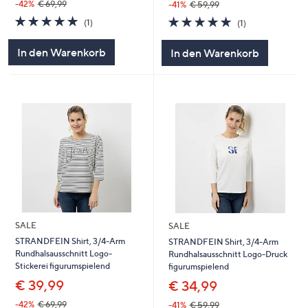
-42%
€ 69,99
-41%
€ 59,99
5.0
1
5.0
1
(1)
(1)
von
Bewertungen
von
Bewertungen
5
5
In den Warenkorb
In den Warenkorb
SALE
SALE
STRANDFEIN Shirt, 3/4-Arm
STRANDFEIN Shirt, 3/4-Arm
Rundhalsausschnitt Logo-
Rundhalsausschnitt Logo-Druck
Stickerei figurumspielend
figurumspielend
€ 39,99
€ 34,99
-42%
€ 69,99
-41%
€ 59,99