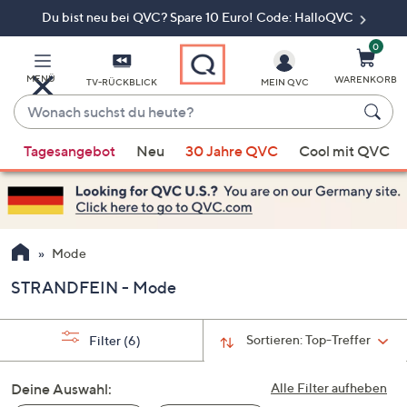
Du bist neu bei QVC? Spare 10 Euro! Code: HalloQVC
Zum
Hauptinhalt
springen
0
MENÜ
WARENKORB
TV-RÜCKBLICK
MEIN QVC
Wonach
suchst
Wenn
du
Tagesangebot
Neu
30 Jahre QVC
Cool mit QVC
Vorschläge
heute?
verfügbar
sind,
verwenden
Sie
Mode
die
STRANDFEIN - Mode
Pfeiltasten
nach
oben
Sortieren:
Top-Treffer
Filter
(6)
und
nach
Deine Auswahl:
Alle Filter aufheben
unten