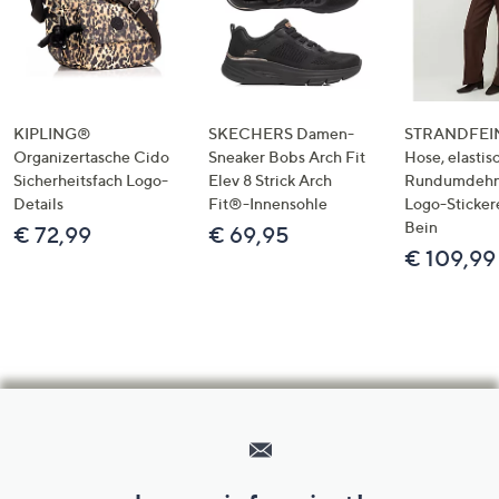
KIPLING®
SKECHERS Damen-
STRANDFEIN
Organizertasche Cido
Sneaker Bobs Arch Fit
Hose, elastis
Sicherheitsfach Logo-
Elev 8 Strick Arch
Rundumdeh
Details
Fit®-Innensohle
Logo-Sticker
Bein
€ 72,99
€ 69,95
€ 109,99
Hilfeseiten,
Service
und