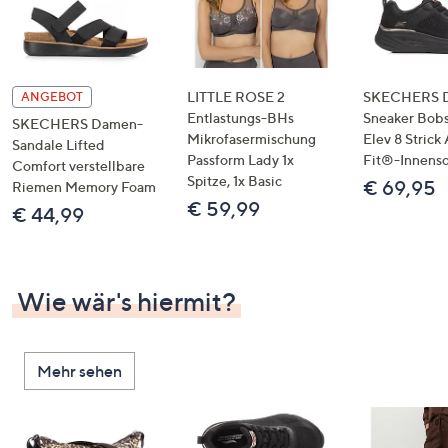
LITTLE ROSE 2
SKECHERS 
ANGEBOT
Entlastungs-BHs
Sneaker Bobs
SKECHERS Damen-
Mikrofasermischung
Elev 8 Strick
Sandale Lifted
Passform Lady 1x
Fit®-Innens
Comfort verstellbare
Spitze, 1x Basic
€ 69,95
Riemen Memory Foam
€ 59,99
€ 44,99
Wie wär's hiermit?
Mehr sehen