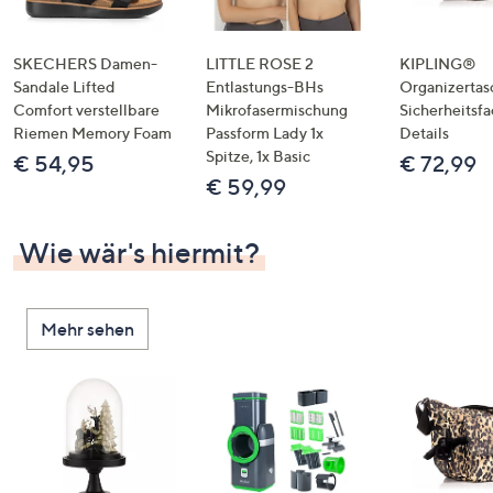
SKECHERS Damen-
LITTLE ROSE 2
KIPLING®
Sandale Lifted
Entlastungs-BHs
Organizertas
Comfort verstellbare
Mikrofasermischung
Sicherheitsf
Riemen Memory Foam
Passform Lady 1x
Details
Spitze, 1x Basic
€ 54,95
€ 72,99
€ 59,99
Wie wär's hiermit?
Mehr sehen