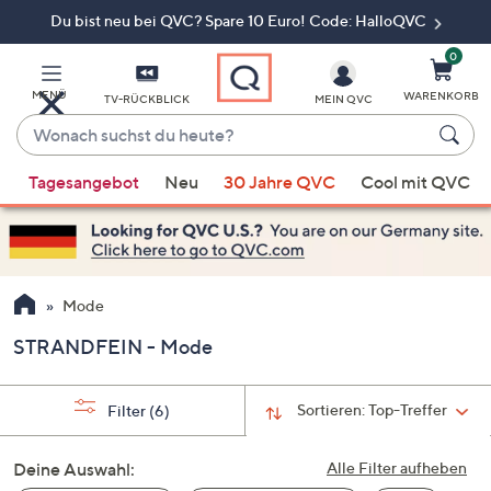
Du bist neu bei QVC? Spare 10 Euro! Code: HalloQVC
Zum
Hauptinhalt
springen
0
MENÜ
WARENKORB
TV-RÜCKBLICK
MEIN QVC
Wonach
suchst
Wenn
du
Tagesangebot
Neu
30 Jahre QVC
Cool mit QVC
Vorschläge
heute?
verfügbar
sind,
verwenden
Sie
Mode
die
STRANDFEIN - Mode
Pfeiltasten
nach
oben
Sortieren:
Top-Treffer
Filter
(6)
und
nach
Deine Auswahl:
Alle Filter aufheben
unten