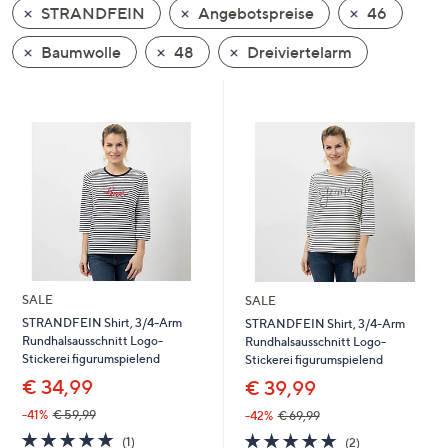
STRANDFEIN
Angebotspreise
46
oder
wischen
Baumwolle
48
Dreiviertelarm
Sie
auf
Touch-
Geräten
nach
links
bzw.
rechts,
um
diese
SALE
SALE
anzuzeigen.
STRANDFEIN Shirt, 3/4-Arm
STRANDFEIN Shirt, 3/4-Arm
Rundhalsausschnitt Logo-
Rundhalsausschnitt Logo-
Stickerei figurumspielend
Stickerei figurumspielend
€ 34,99
€ 39,99
-41%
€ 59,99
-42%
€ 69,99
5.0
1
5.0
2
(1)
(2)