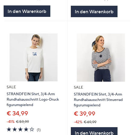
von
Bewertungen
von
Bewertungen
5
5
In den Warenkorb
In den Warenkorb
SALE
SALE
STRANDFEIN Shirt, 3/4-Arm
STRANDFEIN Shirt, 3/4-Arm
Rundhalsausschnitt Logo-Druck
Rundhalsausschnitt Steuerrad
figurumspielend
figurumspielend
€ 34,99
€ 39,99
-41%
€ 59,99
-42%
€ 69,99
4.0
1
(1)
In den Warenkorb
von
Bewertungen