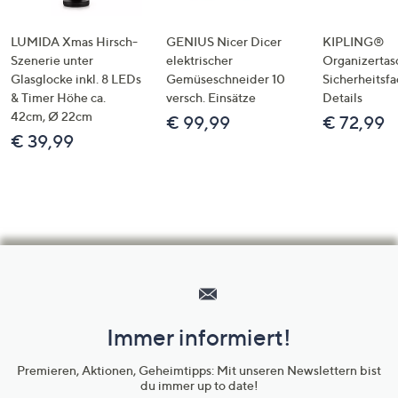
LUMIDA Xmas Hirsch-
GENIUS Nicer Dicer
KIPLING®
Szenerie unter
elektrischer
Organizertas
Glasglocke inkl. 8 LEDs
Gemüseschneider 10
Sicherheitsf
& Timer Höhe ca.
versch. Einsätze
Details
42cm, Ø 22cm
€ 99,99
€ 72,99
€ 39,99
Hilfeseiten,
Service
und
Immer informiert!
Unternehmensinformationen
Premieren, Aktionen, Geheimtipps: Mit unseren Newslettern bist
du immer up to date!